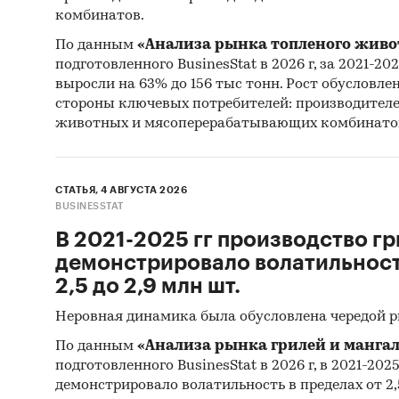
Маркет
комбинатов.
СМИ и л
По данным
«Анализа рынка топленого живо
SEO и к
подготовленного BusinesStat в 2026 г, за 2021-20
события
выросли на 63% до 156 тыс тонн. Рост обусловле
стороны ключевых потребителей: производител
Финанс
животных и мясоперерабатывающих комбинато
Показа
СТАТЬЯ, 4 АВГУСТА 2026
Необхо
BUSINESSTAT
В 2021-2025 гг производство гр
NPV
демонстрировало волатильность
Индекс 
2,5 до 2,9 млн шт.
Неровная динамика была обусловлена чередой 
IRR
По данным
«Анализа рынка грилей и мангал
Срок о
подготовленного BusinesStat в 2026 г, в 2021-202
демонстрировало волатильность в пределах от 2,5
Дискон