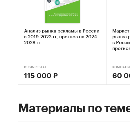
– *** млн
4. Месс
общения
всей ин
Анализ рынка рекламы в России
Маркет
в 2019-2023 гг, прогноз на 2024-
рынка 
различн
2028 гг
в Росси
региона
прогноз
5. Наиб
централ
BUSINESSTAT
КОМПАНИ
статист
115 000 ₽
60 0
телевид
второй 
следую
сайтам 
Материалы по тем
Telegra
вызывае
соответ