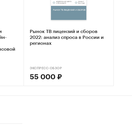
 для
чем ***%
и
Рынок ТВ лицензий и сборов
йн-
2022: анализ спроса в России и
регионах
нсовой
тся
шим, но
ЭКСПРЕСС-ОБЗОР
естное
55 000 ₽
 каждый
яют
ым
оверие
*% и