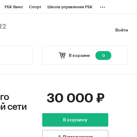
...
РБК Вино
Спорт
Школа управления РБК
БК Бизнес-среда
Дискуссионный клуб
12
Войти
оверка контрагентов
Политика
В корзине
0
30 000 ₽
го
й сети
В корзину