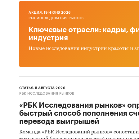
социаль
AКЦИЯ, 19 ИЮНЯ 2026
6. В Ро
РБК ИССЛЕДОВАНИЯ РЫНКОВ
читател
Ключевые отрасли: кадры, фи
индустрия
• ***% 
Новые исследования индустрии красоты и з
• время
• пик «
мобильн
• в вы
СТАТЬЯ, 5 АВГУСТА 2026
РБК ИССЛЕДОВАНИЯ РЫНКОВ
наблюда
«РБК Исследования рынков» оп
• инте
быстрый способ пополнения сч
увеличил
перевода выигрышей
• убыва
Команда «РБК Исследований рынков» сопостави