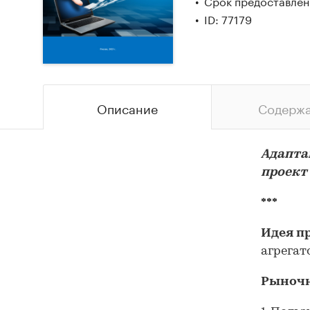
Срок предоставлени
ID: 77179
Описание
Содерж
Адапта
проект
***
Идея п
агрегат
Рыночн