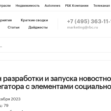
трасли
Недвижимость
Autonews
РБК Компании
Телеканал
изионеры
Национальные проекты
Город
Стиль
Крипто
Р
риятия
Краткие сводки
+7 (495) 363-11-
marketing@rbc.ru
Статьи
Дайджесты
зета
Спецпроекты СПб
Конференции СПб
Спецпроекты
Пр
Рынок наличной валюты
 разработки и запуска новостно
егатора с элементами социально
екабря 2023
: 79