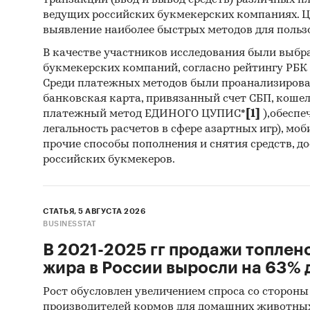
транзакций (ввод и вывод средств) различных п
пика в 
ведущих российских букмекерских компаниях. Ц
выявление наиболее быстрых методов для польз
• вспле
«Звезды
В качестве участников исследования были выбр
букмекерских компаний, согласно рейтингу РБК htt
• доля 
Среди платежных методов были проанализиров
высокий
банковская карта, привязанный счет СБП, коше
платежный метод ЕДИНОГО ЦУПИС*
[1]
),обеспе
• май, 
легальность расчетов в сфере азартных игр), мо
прочие способы пополнения и снятия средств, д
уменьше
российских букмекеров.
• вечер
устройс
СТАТЬЯ, 5 АВГУСТА 2026
Конкур
BUSINESSTAT
В 2021-2025 гг продажи топлен
Косвен
жира в России выросли на 63% д
агрегат
Новости
Рост обусловлен увеличением спроса со стороны
производителей кормов для домашних животны