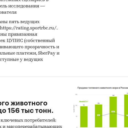
латежных сценариев в
сентябре 2022 года;
ель исследования —
ователя
ски медиапотребления весной и осенью: «Полит
 и путешествия», «Деловые», «Спорт»;
аны пять ведущих
ps://rating.sportrbc.ru/.
милитари-контента выросла с ***% до ***%, сохр
аны привязанная
 интерес пользователей;
лек ЦУПИС (собственный
чивающего прозрачность и
июнь, июль - месяцы с ранним началом активнос
бильные платежи, SberPay и
оступные у ведущих
нием интереса к новостям;
нее и ночное чтение в выходные с мобильных
тв.
ентное окружение:
ого животного
ными конкурентами проекта выступают новостны
о 156 тыс тонн.
оры: Новости@mail.ru, СМИ2, Рамблер/новости, Дз
, 24СМИ.
 ключевых потребителей:
х и мясоперерабатывающих