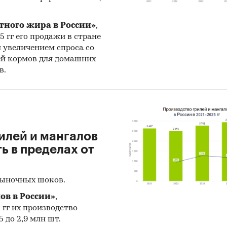
инговые инструменты:
социальные сети, партне
идерами мнений, Email-маркетинг, вирусный мар
тного жира в России»
,
онтент-маркетинг, рекламные кампании, участие 
25 гг его продажи в стране
х, мессенджеры.
н увеличением спроса со
ей кормов для домашних
овые показатели проекта:
в.
тели для компании
Ед. изм.
Значение
димые инвестиции
тыс. руб.
16 084
илей и мангалов
тыс. руб.
***
 в пределах от
прибыльности (PI)
раз
2,90
рыночных шоков.
%
***
ов в России»
,
купаемости
мес.
18
5 гг их производство
 до 2,9 млн шт.
тированный срок окупаемости
мес.
***