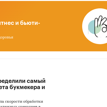
ные сети, блоги в интернете – ***%.
ссии 2023 год стал периодом изменений в предпоч
ей, формируя новый цифровой ландшафт:
тнес и бьюти-
посещений медиа приходится на мобильные устр
доровья
 чтения с десктопов: ***, с мобильных: ***;
десктопного» чтения - с ***, вечернее чтение с
ых устройств популярно;
ходные снижается посещение онлайн-СМИ с деск
ется всплеск активности с мобильных устройств (*
ределили самый
нсивность чтения федеральных СМИ в регионах
ета букмекера и
ась на *** п.п.;
ет интерес к политическим новостям после вто
ла скорости обработки