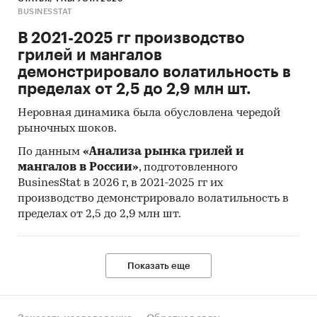
BUSINESSTAT
Результаты исследований DISCOVERY
Research Group.
В 2021-2025 гг производство
грилей и мангалов
Объем и структура выборки
демонстрировало волатильность в
Процедура контент-анализа документов не
пределах от 2,5 до 2,9 млн шт.
предполагает расчета объема выборочной
Неровная динамика была обусловлена чередой
совокупности. Обработке и анализу подлежат
рыночных шоков.
все доступные исследователю документы.
По данным
«Анализа рынка грилей и
Категории:
Потребительские товары
/
мангалов в России»
, подготовленного
Детские товары
/
Детское питание
BusinesStat в 2026 г, в 2021-2025 гг их
Потребительские товары
/
...
/
Детское
производство демонстрировало волатильность в
питание
/
Фруктовые консервы
пределах от 2,5 до 2,9 млн шт.
Россия
Овощные пюре
Показать еще