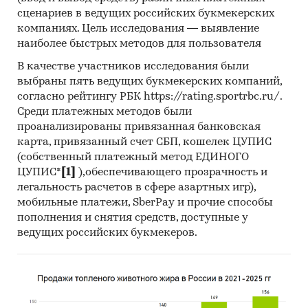
заказчика.
сценариев в ведущих российских букмекерских
Мониторинг документов:
в качестве
компаниях. Цель исследования — выявление
основных методов анализа данных выступают
наиболее быстрых методов для пользователя
так называемые (1) Традиционный
В качестве участников исследования были
(качественный) контент-анализ интервью и
выбраны пять ведущих букмекерских компаний,
документов и (2) Квантитативный
согласно рейтингу РБК https://rating.sportrbc.ru/.
(количественный) анализ с применением
Среди платежных методов были
пакетов программ, к которым имеет доступ
проанализированы привязанная банковская
наше агентство.
карта, привязанный счет СБП, кошелек ЦУПИС
(собственный платежный метод ЕДИНОГО
Контент-анализ выполняется в рамках
ЦУПИС*
[1]
),обеспечивающего прозрачность и
проведения Desk Research (кабинетное
легальность расчетов в сфере азартных игр),
исследование). В общем виде целью
мобильные платежи, SberPay и прочие способы
кабинетного исследования является
пополнения и снятия средств, доступные у
проанализировать ситуацию на рынке
ведущих российских букмекеров.
фруктово-овощных пюре и получить
(рассчитать) показатели, характеризующие его
состояние в настоящее время и в будущем.
Метод анализа данных