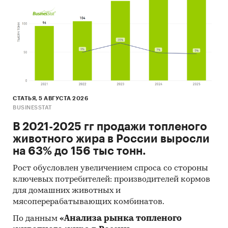
Базы данных Федеральной Таможенной
службы РФ, ФСГС РФ (Росстат).
Материалы DataMonitor, EuroMonitor,
Eurostat.
Печатные и электронные деловые и
специализированные издания,
СТАТЬЯ, 5 АВГУСТА 2026
аналитические обзоры.
BUSINESSTAT
Ресурсы сети Интернет в России и мире.
В 2021-2025 гг продажи топленого
Экспертные опросы.
животного жира в России выросли
на 63% до 156 тыс тонн.
Материалы участников отечественного и
мирового рынков.
Рост обусловлен увеличением спроса со стороны
ключевых потребителей: производителей кормов
Результаты исследований маркетинговых и
для домашних животных и
консалтинговых агентств.
мясоперерабатывающих комбинатов.
Материалы отраслевых учреждений и базы
По данным
«Анализа рынка топленого
данных.