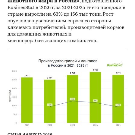
животного жира в России»
, подготовленного
BusinesStat в 2026 г, за 2021-2025 гг его продажи в
Результаты ценовых мониторингов.
стране выросли на 63% до 156 тыс тонн. Рост
Материалы и базы данных статистики ООН
обусловлен увеличением спроса со стороны
(United Nations Statistics Division:
ключевых потребителей: производителей кормов
Commodity Trade Statistics, Industrial
для домашних животных и
Commodity Statistics, Food and Agriculture
мясоперерабатывающих комбинатов.
Organization и др.).
Материалы Международного Валютного
Фонда (International Monetary Fund).
Материалы Всемирного банка (World Bank).
Материалы ВТО (World Trade Organization).
Материалы Организации экономического
сотрудничества и развития (Organization for
Economic Cooperation and Development).
Материалы International Trade Centre.
Материалы Index Mundi.
СТАТЬЯ, 4 АВГУСТА 2026