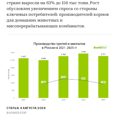
стране выросли на 63% до 156 тыс тонн. Рост
имеют подробные демо-версии - макеты
обусловлен увеличением спроса со стороны
ключевых потребителей: производителей кормов
отчетов с условными или скрытыми
для домашних животных и
цифрами
мясоперерабатывающих комбинатов.
Категории:
СМИ и реклама
/
Пресса
/
Газеты
СМИ и реклама
/
Пресса
/
Журналы
Россия
Розничная торговля
СТАТЬЯ, 4 АВГУСТА 2026
BUSINESSTAT