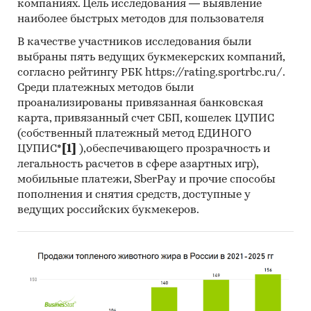
компаниях. Цель исследования — выявление
предпринимателям, не учитывается). Данные
наиболее быстрых методов для пользователя
приводятся по всем хозяйствующим субъектам,
В качестве участников исследования были
осуществляющим продажу товаров населению,
выбраны пять ведущих букмекерских компаний,
вне зависимости от их основного вида
согласно рейтингу РБК https://rating.sportrbc.ru/.
деятельности. Наименование товарных
Среди платежных методов были
позиций приводится в соответствии с ОКПД2 -
проанализированы привязанная банковская
Общероссийским классификатором продукции
карта, привязанный счет СБП, кошелек ЦУПИС
по видам экономической деятельности ОК
(собственный платежный метод ЕДИНОГО
034-2014 (КПЕС 2008).
ЦУПИС*
[1]
),обеспечивающего прозрачность и
легальность расчетов в сфере азартных игр),
мобильные платежи, SberPay и прочие способы
пополнения и снятия средств, доступные у
В отчете представлен анализ по показателю из
ведущих российских букмекеров.
ОКПД2:
47.62.1 Услуги по розничной торговле газетами
и журналами в специализированных
магазинах