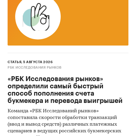
Исследование построено на основе данных
официальной статистики по розничной
продаже основных товаров. Исходными
данными для Федеральной службы
государственной статистики (ФСГС) являются
ежемесячные и ежеквартальные отчеты
СТАТЬЯ, 5 АВГУСТА 2026
предприятий. Для расчета среднедушевых
РБК ИССЛЕДОВАНИЯ РЫНКОВ
расходов использованы также данные
«РБК Исследования рынков»
официальной статистики по численности
определили самый быстрый
населения.
способ пополнения счета
Данные по розничным продажам приведены в
букмекера и перевода выигрышей
рублях в фактических ценах продажи (включая
Команда «РБК Исследований рынков»
НДС и другие аналогичные обязательные
сопоставила скорости обработки транзакций
платежи). Учтена только продажа товаров
(ввод и вывод средств) различных платежных
населению (стоимость товаров, проданных
сценариев в ведущих российских букмекерских
юридическим лицам и индивидуальным