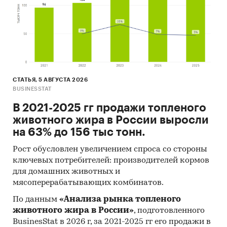
Компания «Экспресс-Обзор» с 2005 года
специализируется на выпуске готовых
исследований:
20 лет опыта в готовых исследованиях
300+ ежемесячно обновляемых
СТАТЬЯ, 5 АВГУСТА 2026
исследований
BUSINESSTAT
700+ ежеквартально обновляемых
В 2021-2025 гг продажи топленого
исследований
животного жира в России выросли
2000+ клиентов
на 63% до 156 тыс тонн.
Исследования «Экспресс-Обзор» :
Рост обусловлен увеличением спроса со стороны
ключевых потребителей: производителей кормов
отображают информацию через
для домашних животных и
инфографику и содержат минимум текста
мясоперерабатывающих комбинатов.
содержат последние доступные данные
По данным
«Анализа рынка топленого
животного жира в России»
, подготовленного
предоставляются в день покупки или
BusinesStat в 2026 г, за 2021-2025 гг его продажи в
актуализируются в течение 3 дней