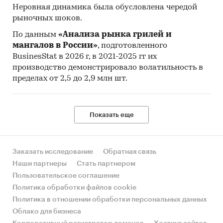
Неровная динамика была обусловлена чередой
филе рыбы замороженное, включая фарш
рыночных шоков.
О компании:
По данным
«Анализа рынка грилей и
мангалов в России»
, подготовленного
Компания «Экспресс-Обзор» – с 2005 года на
BusinesStat в 2026 г, в 2021-2025 гг их
рынке готовых исследований. Исследования,
производство демонстрировало волатильность в
проведенные специалистами «Экспресс-
пределах от 2,5 до 2,9 млн шт.
Обзор», дают возможность в сжатом виде
получить основную информацию и общее
представление о ситуации на рынке.
Показать еще
Полученные в ходе исследования оценки
независимы и объективны.
В портфеле компании более 2000 регулярно
Заказать исследование
Обратная связь
обновляемых исследований.
Наши партнеры
Стать партнером
Пользовательское соглашение
Категории:
Потребительские товары
/
...
/
Политика обработки файлов cookie
Продукты питания
/
Замороженные
Потребительские товары
/
...
/
Рыба
/
Рыбное
Политика в отношении обработки персональных данных
филе
Облако для бизнеса
Россия