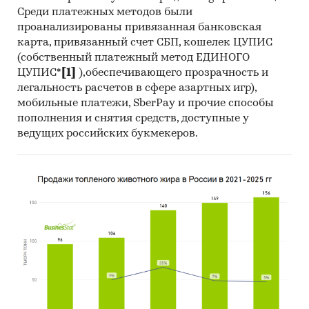
официальной статистике представлены
Среди платежных методов были
данные по расходам домохозяйств по итогам
проанализированы привязанная банковская
одновременно 2-х лет, 2023 и 2024 гг.)
карта, привязанный счет СБП, кошелек ЦУПИС
(собственный платежный метод ЕДИНОГО
ЦУПИС*
[1]
),обеспечивающего прозрачность и
легальность расчетов в сфере азартных игр),
Эта информация может дать дополнительные
мобильные платежи, SberPay и прочие способы
аргументы, если вам нужно:
пополнения и снятия средств, доступные у
ведущих российских букмекеров.
Оценить свое место на рынке и
разработать стратегию развития.
Оценить вашу долю рынка в целом по РФ и в
каждом регионе присутствия. Определить
регионы с максимальным покупательским
спросом. Спрогнозировать рост или
снижение спроса на основе динамики
расходов населения. Выявить
перспективные регионы для расширения