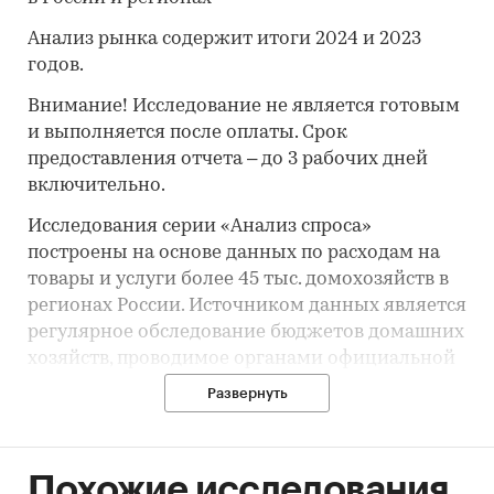
Анализ рынка содержит итоги 2024 и 2023
годов.
Внимание! Исследование не является готовым
и выполняется после оплаты. Срок
предоставления отчета – до 3 рабочих дней
включительно.
Исследования серии «Анализ спроса»
построены на основе данных по расходам на
товары и услуги более 45 тыс. домохозяйств в
регионах России. Источником данных является
регулярное обследование бюджетов домашних
хозяйств, проводимое органами официальной
статистики.
Развернуть
В исследовании указаны суммарные и
Похожие исследования
средневзвешенные показатели спроса на
товар