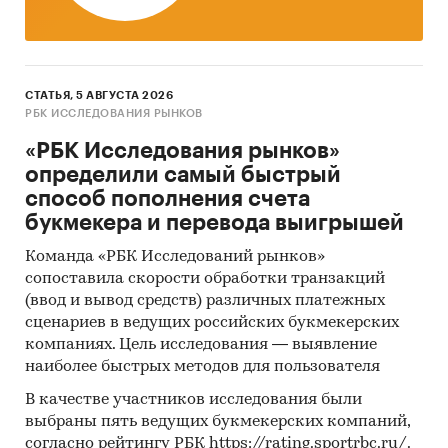
статистике представлены данные по
расходам домохозяйств по итогам
одновременно 2-х лет, 2023 и 2024 гг.).
Указаны также диапазоны интенсивности
СТАТЬЯ, 5 АВГУСТА 2026
спроса в каждой группе.
РБК ИССЛЕДОВАНИЯ РЫНКОВ
Как изменился спрос в 2024
«РБК Исследования рынков»
году?
Помимо данных за 2024 и 2023гг, в
определили самый быстрый
отчете приведены темпы прироста рынка и
способ пополнения счета
среднедушевых расходов в 2024 году. Для
букмекера и перевода выигрышей
повышения точности период анализа
может быть расширен. В этом случае
Команда «РБК Исследований рынков»
сопоставила скорости обработки транзакций
стоимость отчета будет пересчитана.
(ввод и вывод средств) различных платежных
Помимо количественных данных в каждом
сценариев в ведущих российских букмекерских
разделе отчета с федеральным округом
компаниях. Цель исследования — выявление
приведены картограммы. Каждый регион
наиболее быстрых методов для пользователя
закрашен цветом, соответствующим
В качестве участников исследования были
интенсивности спроса в нем (приведены
выбраны пять ведущих букмекерских компаний,
данные только по тем регионам, по которым в
согласно рейтингу РБК https://rating.sportrbc.ru/.