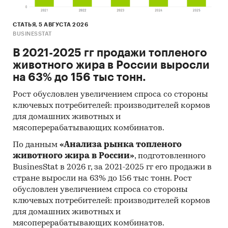
Подготовить доказательную базу для
переговоров
. Обосновать инвестиционные
СТАТЬЯ, 5 АВГУСТА 2026
решения перед руководством или
BUSINESSTAT
партнерами на основе рыночной
В 2021-2025 гг продажи топленого
аналитики.
животного жира в России выросли
Оптимизировать продажи и
на 63% до 156 тыс тонн.
распределение товара.
Выявить регионы с
Рост обусловлен увеличением спроса со стороны
самым высоким спросом и сфокусировать
ключевых потребителей: производителей кормов
там маркетинг и логистику. Сравнить
для домашних животных и
покупательскую активность в разных
мясоперерабатывающих комбинатов.
федеральных округах.
По данным
«Анализа рынка топленого
Спланировать рекламные кампании и
животного жира в России»
, подготовленного
усилить локализованный маркетинг.
BusinesStat в 2026 г, за 2021-2025 гг его продажи в
Настроить таргетированную рекламу в
стране выросли на 63% до 156 тыс тонн. Рост
регионах с максимальным спросом.
обусловлен увеличением спроса со стороны
Разработать региональные акции и
ключевых потребителей: производителей кормов
спецпредложения с учетом покупательской
для домашних животных и
мясоперерабатывающих комбинатов.
способности.