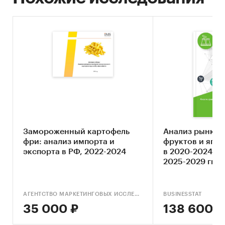
или услуги
по федеральным округам и
субъектам РФ (приведены данные только по
тем регионам, по которым в официальной
статистике представлены данные по расходам
домохозяйств по итогам одновременно 2-х лет,
2023 и 2024 гг.), а также общий показатель
спроса в России за 2024 и 2023. Значение спроса
выражено в двух величинах:
- среднедушевые потребительские расходы на
приобретение
товара или услуг
в рублях
Замороженный картофель
Анализ рынка 
фри: анализ импорта и
фруктов и ягод
- объем розничного рынка
товара или услуг
в
экспорта в РФ, 2022-2024
в 2020-2024 гг,
регионе в рублях, рассчитанный на основе
2025-2029 гг
численности населения и среднедушевых
расходов.
АГЕНТСТВО МАРКЕТИНГОВЫХ ИССЛЕДОВАНИЙ IMS
BUSINESSTAT
Приобретая каждый отчет, вы получаете
35 000 ₽
138 600 ₽
ответы на следующие вопросы: