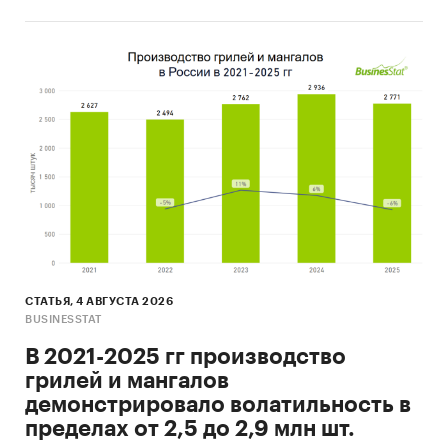
Развить дистрибуцию и партнёрскую
сеть.
Определить перспективные регионы
для открытия новых точек продаж или
складов.
Оценить инвестиционную
привлекательность и потенциал рынка.
Сравнить рынки в разных регионах перед
запуском проектов. Рассчитать
потенциальную выручку в каждом регионе.
Принять решение о расширении или
сокращении присутствия в конкретных
регионах.
СТАТЬЯ, 4 АВГУСТА 2026
BUSINESSTAT
Распределить производство
-
В 2021-2025 гг производство
спланировать объемы выпуска под
грилей и мангалов
реальный спрос в каждом регионе.
демонстрировало волатильность в
В категорию «филе замороженной рыбы»
пределах от 2,5 до 2,9 млн шт.
входят суммарно (без сегментации по видам):