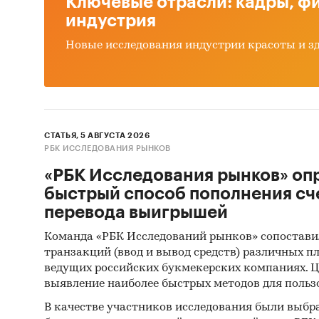
Ключевые отрасли: кадры, фи
- Валин
индустрия
- Изоле
Новые исследования индустрии красоты и з
- Проч
В разде
по цено
- low-p
предло
СТАТЬЯ, 5 АВГУСТА 2026
РБК ИССЛЕДОВАНИЯ РЫНКОВ
- middl
- high-
«РБК Исследования рынков» оп
быстрый способ пополнения сч
В разде
перевода выигрышей
RUAMIN
Команда «РБК Исследований рынков» сопостави
JINGU 
транзакций (ввод и вывод средств) различных п
BIOLOGI
ведущих российских букмекерских компаниях. Ц
LONGJIA
выявление наиболее быстрых методов для польз
ANSUN C
В качестве участников исследования были выбр
DAESANG