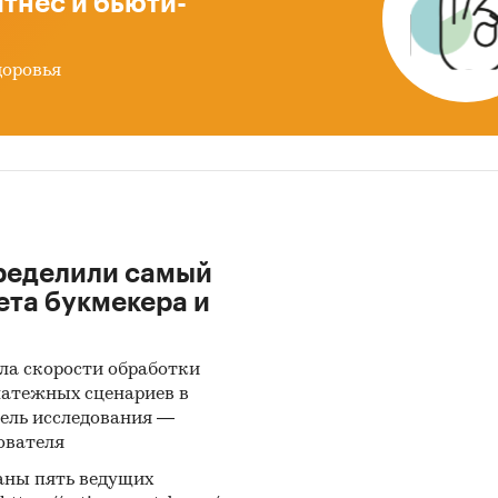
тнес и бьюти-
йцин
доровья
ие кормовые аминокислоты
лах со внешней торговлей представлена разбивка
вым сегментам:
riced (низко-ценовой сегмент или сегмент эконом
жений);
e-priced (средне-ценовой сегмент);
priced (высоко-ценовой сегмент).
ределили самый
ета букмекера и
ле `Импорт` рассмотрены бренды:
, PROAMINO, BESTAMINO CHEILJEDANG, SUIHUA XM
ла скорости обработки
BIOCHEMICAL TECHNOLOGY, FUFENG, TONGLIAO MEI
латежных сценариев в
CAL SCI-TECH, INNER MONGOLIA EPPEN BIOTECH, Q
ель исследования —
NG FUFENG BIOTECHNOLOGIES, SANDIMET, CUC, JI
ователя
HEMICAL TECHNOLOGY CO., LTD, PHYTOBIOTICS, А
аны пять ведущих
 CORP, CJ (LIAOCHENG) BIOTECH, METEX NOOVIST