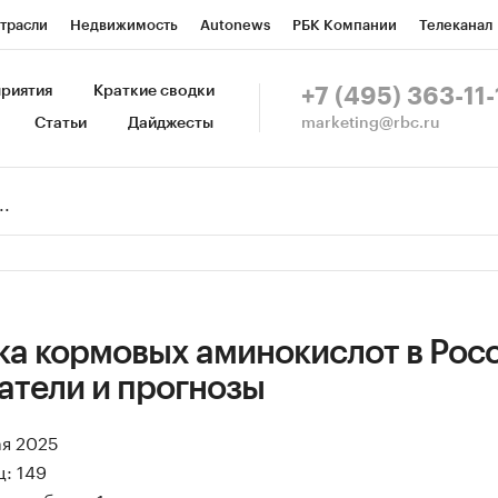
трасли
Недвижимость
Autonews
РБК Компании
Телеканал
изионеры
Национальные проекты
Город
Стиль
Крипто
Р
риятия
Краткие сводки
+7 (495) 363-11-
marketing@rbc.ru
Статьи
Дайджесты
зета
Спецпроекты СПб
Конференции СПб
Спецпроекты
Пр
Рынок наличной валюты
а кормовых аминокислот в Росс
атели и прогнозы
ая 2025
: 149