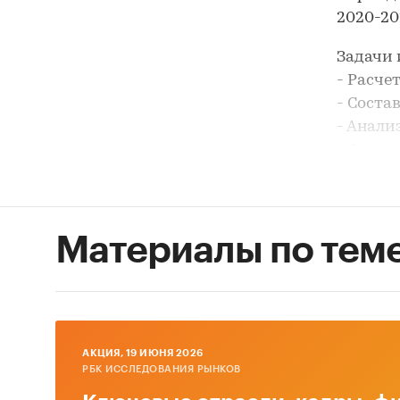
2020-202
Задачи 
- Расче
- Соста
- Анали
- Форми
В разде
ЗАО `З
ОРГСИН
Материалы по тем
В разде
- Лизин
- Лизин
- Прочи
AКЦИЯ, 19 ИЮНЯ 2026
- Треон
РБК ИССЛЕДОВАНИЯ РЫНКОВ
- Трипт