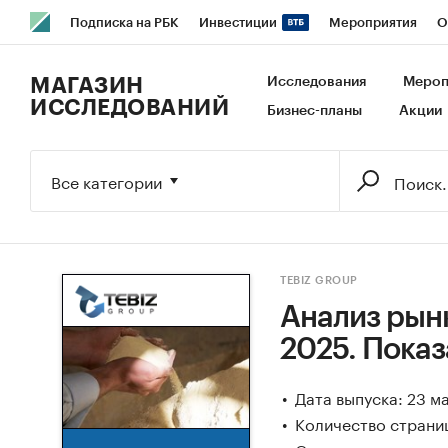
Подписка на РБК
Инвестиции
Мероприятия
О
РБК Образование
РБК Курсы
РБК Life
Тренды
В
МАГАЗИН
Исследования
Мероп
ИССЛЕДОВАНИЙ
Бизнес-планы
Акции
Исследования
Кредитные рейтинги
Франшизы
Га
Экономика
Бизнес
Технологии и медиа
Финансы
Все категории
TEBIZ GROUP
Анализ рынк
2025. Показ
Дата выпуска: 23 м
Количество страниц