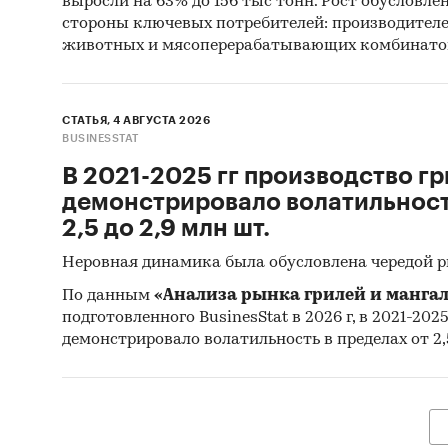
выросли на 63% до 156 тыс тонн. Рост обусловле
CHAIN M
стороны ключевых потребителей: производител
INDONES
животных и мясоперерабатывающих комбинато
PHARMA 
SHANDON
CJ BIO 
СТАТЬЯ, 4 АВГУСТА 2026
CORP, N
BUSINESSTAT
METEX N
В 2021-2025 гг производство гр
DEHOU G
демонстрировало волатильность
QINGDAO
2,5 до 2,9 млн шт.
TAI BIO
Неровная динамика была обусловлена чередой 
В разде
По данным
«Анализа рынка грилей и мангал
ООО `П
подготовленного BusinesStat в 2026 г, в 2021-202
демонстрировало волатильность в пределах от 2,5
Выдержк
- На ро
нет выр
- Сальд