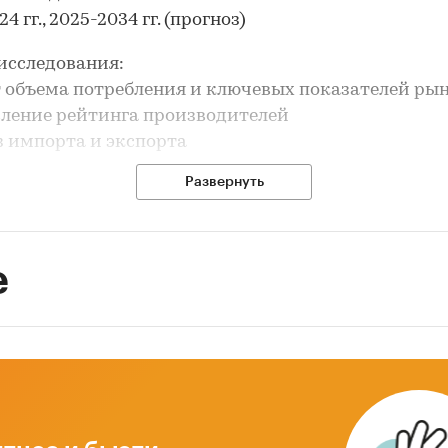
4 гг., 2025-2034 гг. (прогноз)
исследования:
т объема потребления и ключевых показателей ры
вление рейтинга производителей
з импорта и экспорта
рование прогноза развития рынка
Развернуть
ле `Ведущие производители` рассмотрены компан
АВОД ПРЕМИКСОВ № 1`, АО `АМИНОСИБ`, АО `ВОЛ
ТЕЗ`, ООО`АРНИКА`
е
ле `Импорт` и `Экспорт` рассмотрены виды:
 70%
 98,5%
й лизин без указания %
ин
офан