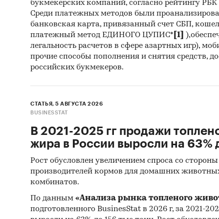
букмекерских компаний, согласно рейтингу РБК htt
BIOCHE
Среди платежных методов были проанализиров
UNISPL
банковская карта, привязанный счет СБП, коше
WANLIRU
платежный метод ЕДИНОГО ЦУПИС*
[1]
),обеспе
легальность расчетов в сфере азартных игр), мо
THREONI
прочие способы пополнения и снятия средств, д
HEILONG
российских букмекеров.
METAM
В разде
СТАТЬЯ, 5 АВГУСТА 2026
ASIA CH
BUSINESSTAT
SHANDO
В 2021-2025 гг продажи топлен
XIN DAL
жира в России выросли на 63% д
CO., LT
QIQIHAR
Рост обусловлен увеличением спроса со стороны
GROUP L
производителей кормов для домашних животны
комбинатов.
HANGZHO
MONGOLI
По данным
«Анализа рынка топленого живо
INTERN
подготовленного BusinesStat в 2026 г, за 2021-20