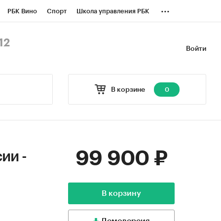
...
РБК Вино
Спорт
Школа управления РБК
БК Бизнес-среда
Дискуссионный клуб
12
Войти
оверка контрагентов
Политика
В корзине
0
99 900 ₽
ии -
В корзину