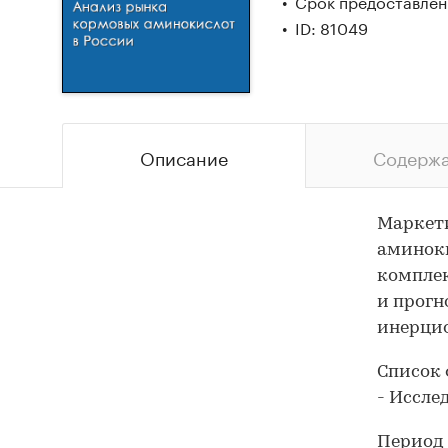
Срок предоставлени
ID: 81049
Описание
Содерж
Маркети
аминоки
компле
и прогн
инерци
Список 
- Иссле
Период 