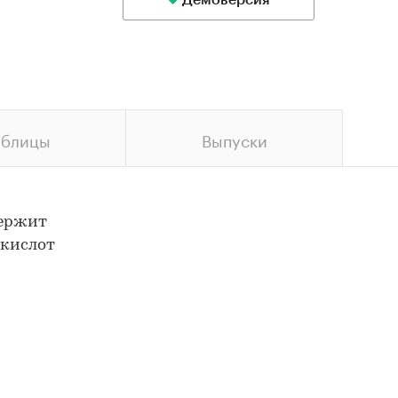
Демоверсия
аблицы
Выпуски
держит
окислот