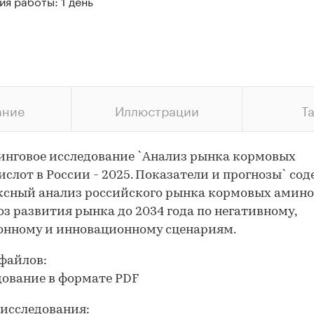
я работы: 1 день
ание
Иллюстрации
Т
нговое исследование `Анализ рынка кормовых
слот в России - 2025. Показатели и прогнозы` со
ксный анализ российского рынка кормовых амин
оз развития рынка до 2034 года по негативному,
онному и инновационному сценариям.
файлов:
дование в формате PDF
исследования: