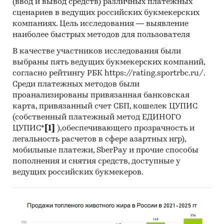
(ввод и вывод средств) различных платежных
поставок:
сценариев в ведущих российских букмекерских
- Рейтинг крупнейших российских импортеров
компаниях. Цель исследования — выявление
и зарубежных поставщиков
наиболее быстрых методов для пользователя
- Рейтинг ведущих российских экспортеров и
В качестве участников исследования были
зарубежных покупателей
выбраны пять ведущих букмекерских компаний,
согласно рейтингу РБК https://rating.sportrbc.ru/.
Единицы измерения:
Среди платежных методов были
Количественные показатели в отчете
проанализированы привязанная банковская
рассчитаны в шт, стоимостные - в долларах и
карта, привязанный счет СБП, кошелек ЦУПИС
рублях
(собственный платежный метод ЕДИНОГО
ЦУПИС*
[1]
),обеспечивающего прозрачность и
География исследования:
легальность расчетов в сфере азартных игр),
РФ, федеральные округа и регионы РФ, страны
мобильные платежи, SberPay и прочие способы
мира
пополнения и снятия средств, доступные у
ведущих российских букмекеров.
Категории:
Россия
Спринцовка