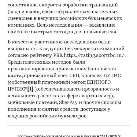
В обзоре детализирована информация по
сопоставила скорости обработки транзакций
видам труб для нефтегазовой
(ввод и вывод средств) различных платежных
промышленности:
сценариев в ведущих российских букмекерских
компаниях. Цель исследования — выявление
трубы нефтегазовые для бурения скважин
наиболее быстрых методов для пользователя
трубы нефтегазовые для транспортировки
В качестве участников исследования были
выбраны пять ведущих букмекерских компаний,
Приведены финансовые рейтинги
согласно рейтингу РБК https://rating.sportrbc.ru/.
крупнейших производителей труб для
Среди платежных методов были
нефтегазовой промышленности:
проанализированы привязанная банковская
Выксунский металлургический завод,
карта, привязанный счет СБП, кошелек ЦУПИС
Челябинский трубопрокатный завод,
(собственный платежный метод ЕДИНОГО
Первоуральский новотрубный завод,
ЦУПИС*
[1]
),обеспечивающего прозрачность и
Волжский трубный завод, Северский трубный
легальность расчетов в сфере азартных игр),
завод, Таганрогский металлургический завод,
мобильные платежи, SberPay и прочие способы
пополнения и снятия средств, доступные у
Синарский трубный завод, Загорский трубный
ведущих российских букмекеров.
завод, Набережночелнинский трубный завод
ТЭМ-ПО, ТМК-Инокс, Газпром Трубинвест,
Уралтрубпром, Ижорский трубопрокатный