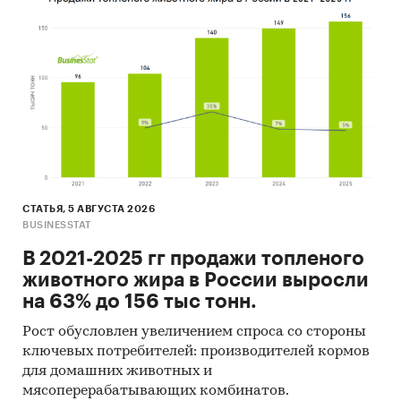
завод, Лискимонтажконструкция и другие.
Приведены рейтинги:
экспортеров
импортеров
зарубежных получателей
зарубежных поставщиков
При подготовке обзора используется
СТАТЬЯ, 5 АВГУСТА 2026
официальная статистика и собранные
BUSINESSTAT
данные.
В 2021-2025 гг продажи топленого
Информация профильных ведомств:
животного жира в России выросли
на 63% до 156 тыс тонн.
Федеральная служба государственной
статистики (Росстат)
Рост обусловлен увеличением спроса со стороны
ключевых потребителей: производителей кормов
Министерство экономического развития
для домашних животных и
Федеральная таможенная служба
мясоперерабатывающих комбинатов.