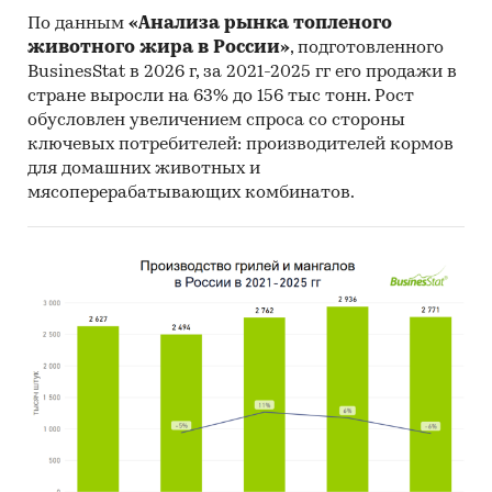
Федеральная налоговая служба
По данным
«Анализа рынка топленого
животного жира в России»
, подготовленного
Таможенный союз ЕАЭС
BusinesStat в 2026 г, за 2021-2025 гг его продажи в
стране выросли на 63% до 156 тыс тонн. Рост
Информация, собранная BusinesStat:
обусловлен увеличением спроса со стороны
показатели торговли трубами для
ключевых потребителей: производителей кормов
нефтегазовой промышленности
для домашних животных и
мясоперерабатывающих комбинатов.
оценки экспертов металлургической
отрасли
Категории:
Промышленность
/
Нефтегазовая
промышленность
Россия