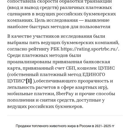
сопоставила скорости обработки транзакций
Инсайдерские источники
(ввод и вывод средств) различных платежных
сценариев в ведущих российских букмекерских
Специализированные аналитические
компаниях. Цель исследования — выявление
порталы
наиболее быстрых методов для пользователя
Категории:
Россия
В качестве участников исследования были
Сбор отходов
выбраны пять ведущих букмекерских компаний,
согласно рейтингу РБК https://rating.sportrbc.ru/.
Среди платежных методов были
проанализированы привязанная банковская
карта, привязанный счет СБП, кошелек ЦУПИС
(собственный платежный метод ЕДИНОГО
ЦУПИС*
[1]
),обеспечивающего прозрачность и
легальность расчетов в сфере азартных игр),
мобильные платежи, SberPay и прочие способы
пополнения и снятия средств, доступные у
ведущих российских букмекеров.