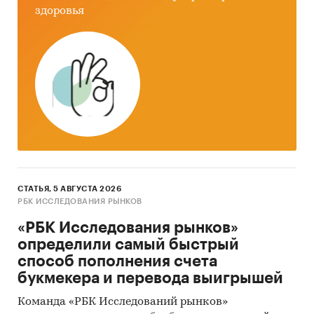
Выводы о перспективности создания
здоровья
предприятий в исследуемой области и
рекомендации действующим операторам
рынка
Источники информации
Базы данных государственных органов
статистики
Базы данных федеральной налоговой
службы
Открытые источники (сайты, порталы)
СТАТЬЯ, 5 АВГУСТА 2026
РБК ИССЛЕДОВАНИЯ РЫНКОВ
Отчетность эмитентов
«РБК Исследования рынков»
Сайты компаний
определили самый быстрый
способ пополнения счета
Опросы участников рынка
букмекера и перевода выигрышей
Архивы СМИ
Команда «РБК Исследований рынков»
Региональные и федеральные СМИ