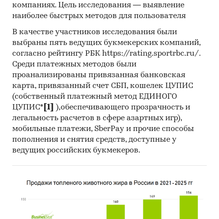
птица
компаниях. Цель исследования — выявление
наиболее быстрых методов для пользователя
ягненок
В качестве участников исследования были
прочие мясные вкусы
выбраны пять ведущих букмекерских компаний,
согласно рейтингу РБК https://rating.sportrbc.ru/.
остальные вкусы
Среди платежных методов были
По виду:
проанализированы привязанная банковская
карта, привязанный счет СБП, кошелек ЦУПИС
влажный корм
(собственный платежный метод ЕДИНОГО
ЦУПИС*
сухой корм
[1]
),обеспечивающего прозрачность и
легальность расчетов в сфере азартных игр),
Приведены рейтинги:
мобильные платежи, SberPay и прочие способы
пополнения и снятия средств, доступные у
производителей
ведущих российских букмекеров.
экспортеров
импортеров
зарубежных получателей
зарубежных поставщиков