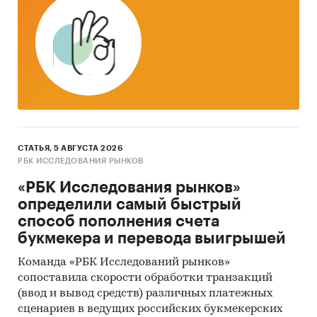
Информация о продажах готовых кормов
для собак детализирована по секторам
рынка:
оптовая торговля
розничная торговля
Розничные продажи готовых кормов для
собак детализированы по весу упаковки:
СТАТЬЯ, 5 АВГУСТА 2026
РБК ИССЛЕДОВАНИЯ РЫНКОВ
до 200 грамм
«РБК Исследования рынков»
от 200 грамм до 1 кг
определили самый быстрый
способ пополнения счета
от 1 кг до 5 кг
букмекера и перевода выигрышей
от 5 кг
Команда «РБК Исследований рынков»
По вкусу:
сопоставила скорости обработки транзакций
(ввод и вывод средств) различных платежных
говядина
сценариев в ведущих российских букмекерских