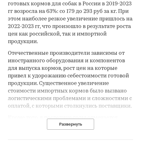
готовых кормов для собак в России в 2019-2023
гг возросла на 63%: со 179 до 293 руб за кг. При
этом наиболее резкое увеличение пришлось на
2022-2023 гг, что произошло в результате роста
цен как российской, так и импортной
продукции.
Отечественные производители зависимы от
иностранного оборудования и компонентов
для выпуска кормов, рост цен на которые
привел к удорожанию себестоимости готовой
продукции. Существенное увеличение
стоимости импортных кормов было вызвано
логистическими проблемами и сложностями с
оплатой, с которыми столкнулись поставщики.
Кроме того, в последние годы отмечается
Развернуть
тенденция, когда владельцы животных чаще
отдают предпочтение кормам, содержащим
натуральные ингредиенты, органические