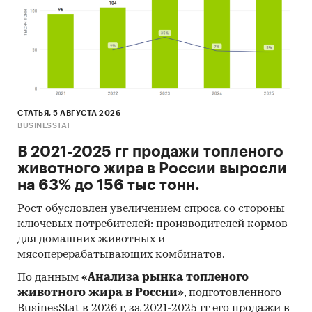
При подготовке обзора используется
официальная статистика и собранные
данные.
Информация профильных ведомств:
Федеральная служба государственной
СТАТЬЯ, 5 АВГУСТА 2026
статистики (Росстат)
BUSINESSTAT
Министерство экономического развития
В 2021-2025 гг продажи топленого
Федеральная таможенная служба
животного жира в России выросли
на 63% до 156 тыс тонн.
Федеральная налоговая служба
Рост обусловлен увеличением спроса со стороны
Таможенный союз ЕАЭС
ключевых потребителей: производителей кормов
Информация, собранная BusinesStat:
для домашних животных и
мясоперерабатывающих комбинатов.
показатели торговли готовыми кормами
По данным
«Анализа рынка топленого
для собак
животного жира в России»
, подготовленного
оценки экспертов рынка зоотоваров
BusinesStat в 2026 г, за 2021-2025 гг его продажи в