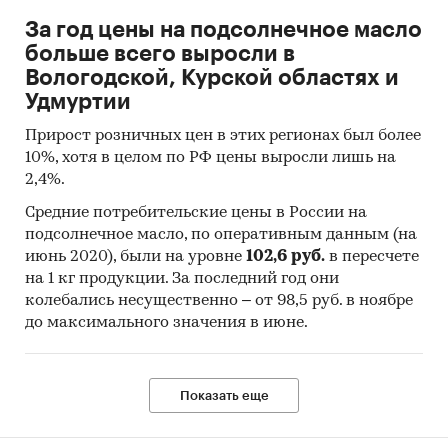
Индекс прибыльности (PI)
раз
1,81
За год цены на подсолнечное масло
IRR
%
***
больше всего выросли в
Вологодской, Курской областях и
Срок окупаемости
мес.
32
Удмуртии
Дисконтированный срок
мес.
***
Прирост розничных цен в этих регионах был более
окупаемости
10%, хотя в целом по РФ цены выросли лишь на
2,4%.
Выдержки из исследования
Средние потребительские цены в России на
подсолнечное масло, по оперативным данным (на
Российский рынок подсолнечного масла
июнь 2020), были на уровне
102,6 руб.
в пересчете
на 1 кг продукции. За последний год они
Объем производства подсолнечного масла для
колебались несущественно – от 98,5 руб. в ноябре
пищевого потребления в России в период с
до максимального значения в июне.
2017 по 2021 год увеличился на ***% и составил
*** тыс. тонн. В сравнении с 2020 годом объемы
сократились на ***%.
Показать еще
Диаграмма 1. Объем производства
подсолнечного масла для пищевого