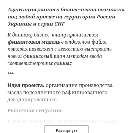
Адаптация данного бизнес-плана возможна
под любой проект на территории России,
Украины и стран СНГ
К данному бизнес-плану прилагается
финансовая модель
в отдельном файле,
которая позволяет с легкостью выстроить
новый финансовый план методом ввода
соответствующих данных
***
Идея проекта:
организация производства
масла подсолнечного рафинированного
дезодорированного.
Рыночная ситуация:
1. Объем производства подсолнечного масла
для пищевого потребления в России в период с
Развернуть