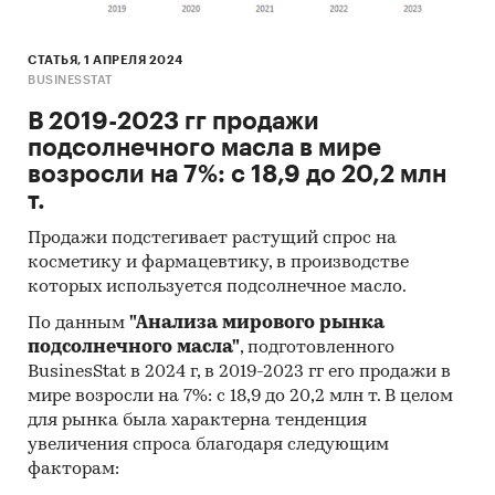
6. В рамках реализации проекта совокупная
годовая потребность в сырье (подсолнечник)
для производства рафинированного
СТАТЬЯ, 1 АПРЕЛЯ 2024
BUSINESSTAT
подсолнечного масла составляет
приблизительно *** тонн в год. Таким образом,
В 2019-2023 гг продажи
объемы валового сбора подсолнечника
подсолнечного масла в мире
непосредственно в Республике Адыгея
возросли на 7%: с 18,9 до 20,2 млн
позволяют полностью покрыть потребности в
т.
сырье для производства, и тем самым
Продажи подстегивает растущий спрос на
сократить логистические издержки на
косметику и фармацевтику, в производстве
поставку сырья.
которых используется подсолнечное масло.
7. Средняя цена семян подсолнечника в России
По данным
"Анализа мирового рынка
в период с января по декабрь 2022 года
подсолнечного масла"
, подготовленного
составила *** руб./тонну, в Южном
BusinesStat в 2024 г, в 2019-2023 гг его продажи в
федеральном округе – *** руб./тонну (+***% к
мире возросли на 7%: с 18,9 до 20,2 млн т. В целом
среднероссийской цене), в Краснодарском крае
для рынка была характерна тенденция
– *** руб./тонну (+***% к среднероссийской
увеличения спроса благодаря следующим
цене) и в Республике Адыгея – *** руб./тонну (-
факторам: