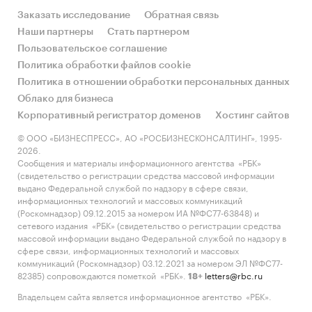
потребления, Россия, 2017-2021 гг., тыс. тонн
Заказать исследование
Обратная связь
Наши партнеры
Стать партнером
***
Пользовательское соглашение
В структуре производства подсолнечного
Политика обработки файлов cookie
масла для пищевого потребления в среднем
Политика в отношении обработки персональных данных
***% приходится на рафинированное
Облако для бизнеса
подсолнечное масло, а ***% – на
Корпоративный регистратор доменов
Хостинг сайтов
нерафинированное подсолнечное масло.
© ООО «БИЗНЕСПРЕСС», АО «РОСБИЗНЕСКОНСАЛТИНГ», 1995-
2026.
Диаграмма 2. Структура производства
Сообщения и материалы информационного агентства «РБК»
(свидетельство о регистрации средства массовой информации
подсолнечного масла для пищевого
выдано Федеральной службой по надзору в сфере связи,
потребления по видам, Россия, % (среднее
информационных технологий и массовых коммуникаций
значение за 2017-2021 гг.)
(Роскомнадзор) 09.12.2015 за номером ИА №ФС77-63848) и
сетевого издания «РБК» (свидетельство о регистрации средства
***
массовой информации выдано Федеральной службой по надзору в
сфере связи, информационных технологий и массовых
Объем производства нерафинированного
коммуникаций (Роскомнадзор) 03.12.2021 за номером ЭЛ №ФС77-
82385) сопровождаются пометкой «РБК».
letters@rbc.ru
подсолнечного масла в 2021 году в сравнении с
18+
2020 годом сократился на ***% и составил ***
Владельцем сайта является информационное агентство «РБК».
тыс. тонн. В период с 2017 по 2021 год объем