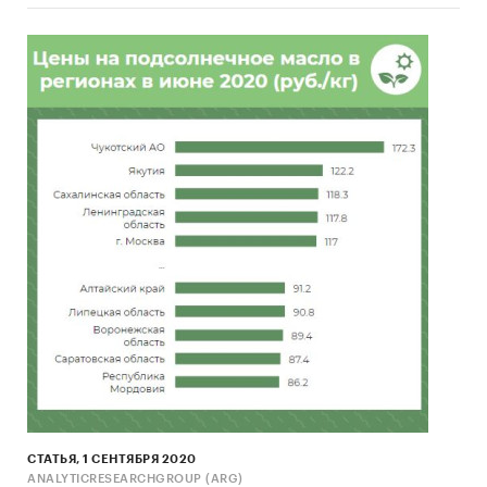
***% к среднероссийской цене).
Конкурентное окружение:
ООО «МАМРУКО»,
ООО «ЮГАГРОПРОДУКТ», ООО «НПК», ООО
«КПК», ООО «ЮЖНЫЙ ПОЛЮС».
Маркетинговые инструменты:
дизайн
этикетки, сайт, SEO-продвижение, контекстная
реклама, организация собственной сбытовой
сети.
Финансовые показатели:
Показатели по проекту в целом
Ед.
Значение
(без привлечения кредитов)
изм.
Необходимые инвестиции
тыс.
99 974
руб.
NPV
тыс.
***
руб.
СТАТЬЯ, 1 СЕНТЯБРЯ 2020
ANALYTICRESEARCHGROUP (ARG)