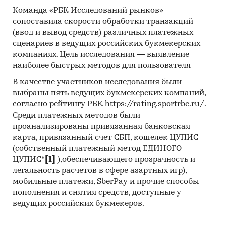
TRADING CO., LTD
Команда «РБК Исследований рынков»
сопоставила скорости обработки транзакций
В разделе `Экспорт` рассмотрены российские
(ввод и вывод средств) различных платежных
экспортеры:
сценариев в ведущих российских букмекерских
ООО `АРТГЕО`
компаниях. Цель исследования — выявление
наиболее быстрых методов для пользователя
Выдержки из исследования:
В качестве участников исследования были
- Российский рынок квадрокоптеров в
выбраны пять ведущих букмекерских компаний,
последние годы показывает положительный
согласно рейтингу РБК https://rating.sportrbc.ru/.
тренд.
Среди платежных методов были
- Сальдо торгового баланса было
проанализированы привязанная банковская
отрицательное и составляло 41,2 тыс.шт.
карта, привязанный счет СБП, кошелек ЦУПИС
- Лидером по импортным поставкам в 2024 г.
(собственный платежный метод ЕДИНОГО
является Китай (более 99%), ведущий
ЦУПИС*
[1]
),обеспечивающего прозрачность и
поставщик квадрокоптеров - LOTOS CO., LTD
легальность расчетов в сфере азартных игр),
- В импорте наибольшую долю занимает
мобильные платежи, SberPay и прочие способы
сегмент low-priced с долей 63,1%, основные
пополнения и снятия средств, доступные у
поставки сегмента из стран: Китай, Гонконг,
ведущих российских букмекеров.
США. Сегмент high-priced представлен долей в