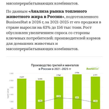
География исследования:
мясоперерабатывающих комбинатов.
РФ, федеральные округа и регионы РФ, страны
По данным
«Анализа рынка топленого
мира
животного жира в России»
, подготовленного
Категории:
Россия
BusinesStat в 2026 г, за 2021-2025 гг его продажи в
Квадрокоптеры
стране выросли на 63% до 156 тыс тонн. Рост
обусловлен увеличением спроса со стороны
ключевых потребителей: производителей кормов
для домашних животных и
мясоперерабатывающих комбинатов.