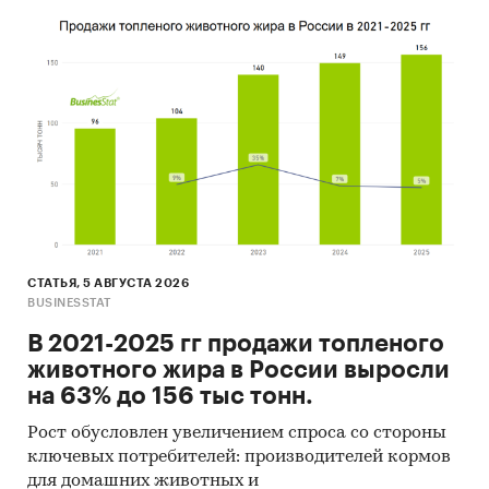
14,1% преимущественно из стран: Китай,
Вьетнам, Швейцария.
- В 2024 г. 100% продукции российских
экспортеров покупает Китай, крупнейший
покупатель - TECHNOLOGY CO., LTD
Данные игроков ВЭД:
Также в исследовании представлена
информация об участниках ВЭД с объемами
поставок:
- Рейтинг крупнейших российских импортеров
и зарубежных поставщиков
СТАТЬЯ, 5 АВГУСТА 2026
BUSINESSTAT
- Рейтинг ведущих российских экспортеров и
зарубежных покупателей
В 2021-2025 гг продажи топленого
животного жира в России выросли
Единицы измерения:
на 63% до 156 тыс тонн.
Количественные показатели в отчете
рассчитаны в шт, стоимостные - в долларах и
Рост обусловлен увеличением спроса со стороны
рублях
ключевых потребителей: производителей кормов
для домашних животных и