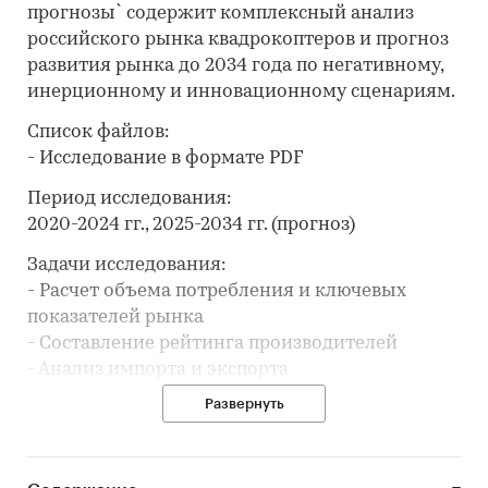
прогнозы` содержит комплексный анализ
российского рынка квадрокоптеров и прогноз
развития рынка до 2034 года по негативному,
инерционному и инновационному сценариям.
Список файлов:
- Исследование в формате PDF
Период исследования:
2020-2024 гг., 2025-2034 гг. (прогноз)
Задачи исследования:
- Расчет объема потребления и ключевых
показателей рынка
- Составление рейтинга производителей
- Анализ импорта и экспорта
- Формирование прогноза развития рынка
Развернуть
В разделе `Ведущие производители`
рассмотрены компании: