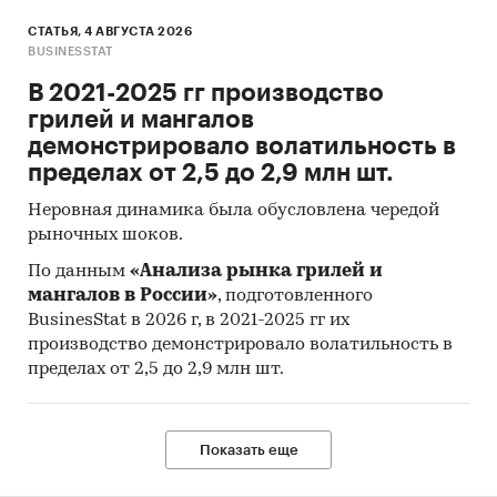
сжатого или сжиженного газа вместимостью
СТАТЬЯ, 4 АВГУСТА 2026
менее 1000 л
BUSINESSTAT
- Прочие емкости из черных металлов для
В 2021-2025 гг производство
сжатого или сжиженного газа вместимостью
грилей и мангалов
1000 л или более
демонстрировало волатильность в
В разделах со внешней торговлей представлена
пределах от 2,5 до 2,9 млн шт.
разбивка данных по ценовым сегментам:
Неровная динамика была обусловлена чередой
- low-priced (низко-ценовой сегмент или
рыночных шоков.
сегмент эконом предложений);
По данным
«Анализа рынка грилей и
- middle-priced (средне-ценовой сегмент);
мангалов в России»
, подготовленного
- high-priced (высоко-ценовой сегмент).
BusinesStat в 2026 г, в 2021-2025 гг их
В разделе `Импорт` рассмотрены бренды:
производство демонстрировало волатильность в
DOOSAN, CW TECHNICS, HATCH, SARTEN,
пределах от 2,5 до 2,9 млн шт.
SCHAFER, EMBALLATOR, CIMC SANCTUM, APRO
INDUSTRIE, SINOMA, WYSTRACH, TOFFLON,
LINDE, SILOMASTERS, SCANIA, ROLF, ВВС,
Показать еще
MYSILO, VITKOVICE, CHART, ARITAS KRIYOJENIK,