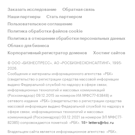
ARMOTECH, SSV-TANKS, BLEFA, WABCO, ANHUI,
SPATEN-LOWENBRAU-GRUPPE, MERCEDES-BENZ,
Заказать исследование
Обратная связь
INTERBREW, MOSTOSTALEX, AIR LIQUID
Наши партнеры
Стать партнером
Пользовательское соглашение
В разделе `Импорт` рассмотрены зарубежные
Политика обработки файлов cookie
поставщики:
Политика в отношении обработки персональных данных
GYDAN LNG SNC, SHANDONG AUYAN NEW
Облако для бизнеса
ENERGY TECHNOLOGY CO., LTD, CW TECHNICS
Корпоративный регистратор доменов
Хостинг сайтов
SIA, ООО `ФАВОР`, CLAAS SELBSTFAHRENDE
© ООО «БИЗНЕСПРЕСС», АО «РОСБИЗНЕСКОНСАЛТИНГ», 1995-
ERNTEMASCHINEN GMBH, SARTEN AMBALAJ INS
2026.
SAN VE TIC A.S., NK CO., LTD, HATCH LTD,
Сообщения и материалы информационного агентства «РБК»
MOLINART GRUP S.R.L., LINDE GMBH, NINGBO
(свидетельство о регистрации средства массовой информации
выдано Федеральной службой по надзору в сфере связи,
MINGXIN CHEMICAL MACHINERY CO., LTD,
информационных технологий и массовых коммуникаций
EMBALLATOR ULRICEHAMNS BLECK AB,
(Роскомнадзор) 09.12.2015 за номером ИА №ФС77-63848) и
ZHANGJIAGANG CIMC SANCTUM CRYOGENIC
сетевого издания «РБК» (свидетельство о регистрации средства
массовой информации выдано Федеральной службой по надзору в
EQUIPMENT CO., LTD, TAKRAF GMBH, HEBEI
сфере связи, информационных технологий и массовых
KUNKUO TRADING CO., LTD, SINOMA SCIENCE
коммуникаций (Роскомнадзор) 03.12.2021 за номером ЭЛ №ФС77-
AND TECHNOLOGY (CHENGDU) CO., LTD,
82385) сопровождаются пометкой «РБК».
letters@rbc.ru
18+
WYSTRACH GMBH, APRO INDUSTRIE S.A.S.,
Владельцем сайта является информационное агентство «РБК».