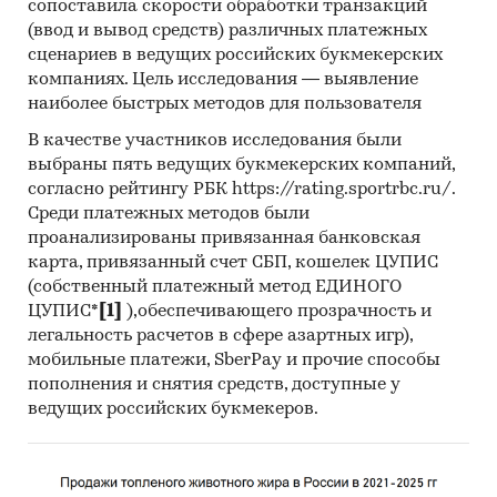
сопоставила скорости обработки транзакций
- Резервуары из черных металлов для газов
(ввод и вывод средств) различных платежных
(кроме сжатого и сжиженого) вместимостью
сценариев в ведущих российских букмекерских
более 300 л
компаниях. Цель исследования — выявление
- Резервуары из черных металлов для любых
наиболее быстрых методов для пользователя
веществ с облицовкой или теплоизоляцией
В качестве участников исследования были
- Прочие резервуары из черных металлов для
выбраны пять ведущих букмекерских компаний,
любых веществ вместимостью более 100 000 л
согласно рейтингу РБК https://rating.sportrbc.ru/.
- Прочие резервуары из черных металлов для
Среди платежных методов были
любых веществ вместимостью не более 100
проанализированы привязанная банковская
000 л
карта, привязанный счет СБП, кошелек ЦУПИС
- Резервуары из черных металлов для твердых
(собственный платежный метод ЕДИНОГО
ЦУПИС*
[1]
),обеспечивающего прозрачность и
веществ
легальность расчетов в сфере азартных игр),
- Цистерны, бочки, барабаны, канистры, ящики
мобильные платежи, SberPay и прочие способы
и аналогичные емкости из черных металлов
пополнения и снятия средств, доступные у
для любых веществ (кроме сжатого и
ведущих российских букмекеров.
сжиженного) вместимостью 50 л или более
- Банки, используемые для консервирования
пищевых продуктов, вместимостью не более 1 л