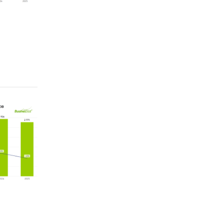
 которых
и
зано
актов от
ика.
паний
телей
х