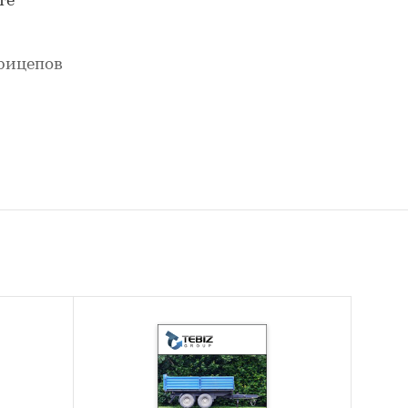
те
рицепов
ели
цепов
им