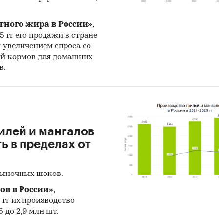
ериод
с января 2017 года по декабрь 2024 года
, в
еделен поставщик. Для компаний участвующих ил
тного жира в России»
,
ющих участвовать в государственных торгах пока
25 гг его продажи в стране
н увеличением спроса со
звешенное отклонение итоговой стоимости контр
ей кормов для домашних
льной максимальной цены. Покупателям работы
в.
авляется выгрузка в формате MS Excel. Параметры
и могут быть скорректированы по запросу заказч
и крупнейших производителей прицепов и
ицепов
илей и мангалов
е представлены профили крупнейших компаний-
 в пределах от
одителей прицепов и полуприцепов.Профили ком
вают информацию о динамике финансовых показа
рыночных шоков.
ий, актуальную контактную информацию, основны
ов в России»
,
елей и т.д.
5 гг их производство
 до 2,9 млн шт.
е цены производителей