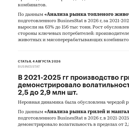
комбинатов.
ФЗ за п
был опр
По данным
«Анализа рынка топленого живо
планиру
подготовленного BusinesStat в 2026 г, за 2021-20
выросли на 63% до 156 тыс тонн. Рост обусловле
среднев
стороны ключевых потребителей: производител
их нача
животных и мясоперерабатывающих комбинато
предост
выгрузк
СТАТЬЯ, 4 АВГУСТА 2026
Профил
BUSINESSTAT
полупр
В 2021-2025 гг производство гр
В работ
демонстрировало волатильность
произв
2,5 до 2,9 млн шт.
показы
Неровная динамика была обусловлена чередой 
компан
По данным
«Анализа рынка грилей и мангал
учредит
подготовленного BusinesStat в 2026 г, в 2021-202
демонстрировало волатильность в пределах от 2,5
Cредни