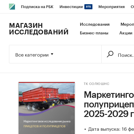
Подписка на РБК
Инвестиции
Мероприятия
О
РБК Образование
РБК Курсы
РБК Life
Тренды
В
МАГАЗИН
Исследования
Мероп
ИССЛЕДОВАНИЙ
Бизнес-планы
Акции
Исследования
Кредитные рейтинги
Франшизы
Га
Экономика
Бизнес
Технологии и медиа
Финансы
Все категории
ТК СОЛЮШНС
Маркетинго
полуприцепо
2025-2029 г
Дата выпуска: 16 ф