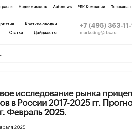
трасли
Недвижимость
Autonews
РБК Компании
Телеканал
изионеры
Национальные проекты
Город
Стиль
Крипто
Р
риятия
Краткие сводки
+7 (495) 363-11-
marketing@rbc.ru
Статьи
Дайджесты
зета
Спецпроекты СПб
Конференции СПб
Спецпроекты
Пр
Рынок наличной валюты
вое исследование рынка прицеп
в в России 2017-2025 гг. Прогно
г. Февраль 2025.
евраля 2025