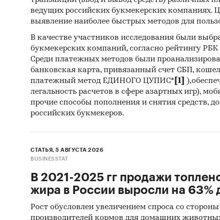
транзакций (ввод и вывод средств) различных п
8716
ведущих российских букмекерских компаниях. Ц
груз
выявление наиболее быстрых методов для польз
8716
В качестве участников исследования были выбр
букмекерских компаний, согласно рейтингу РБК htt
Среди платежных методов были проанализиров
банковская карта, привязанный счет СБП, коше
Предста
платежный метод ЕДИНОГО ЦУПИС*
[1]
),обеспе
январь 
легальность расчетов в сфере азартных игр), мо
детализ
прочие способы пополнения и снятия средств, д
российских букмекеров.
среднев
*Данные
Евразийс
СТАТЬЯ, 5 АВГУСТА 2026
BUSINESSTAT
Кыргызс
В 2021-2025 гг продажи топлен
Госуда
жира в России выросли на 63% д
В рамка
Рост обусловлен увеличением спроса со стороны
государ
производителей кормов для домашних животны