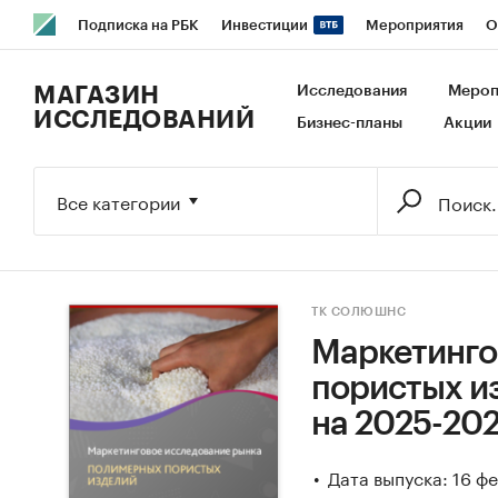
Подписка на РБК
Инвестиции
Мероприятия
О
РБК Образование
РБК Курсы
РБК Life
Тренды
В
МАГАЗИН
Исследования
Мероп
ИССЛЕДОВАНИЙ
Бизнес-планы
Акции
Исследования
Кредитные рейтинги
Франшизы
Га
Экономика
Бизнес
Технологии и медиа
Финансы
Все категории
ТК СОЛЮШНС
Маркетинго
пористых из
на 2025-202
Дата выпуска: 16 ф