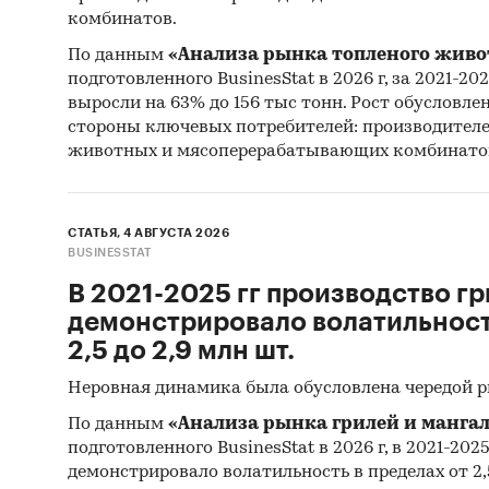
комбинатов.
Профил
По данным
«Анализа рынка топленого живо
финансо
подготовленного BusinesStat в 2026 г, за 2021-20
информа
выросли на 63% до 156 тыс тонн. Рост обусловле
стороны ключевых потребителей: производител
Прогно
животных и мясоперерабатывающих комбинато
Составл
изделий
СТАТЬЯ, 4 АВГУСТА 2026
2025-20
BUSINESSTAT
мнения 
В 2021-2025 гг производство гр
регулир
демонстрировало волатильность
2,5 до 2,9 млн шт.
Фактиче
указанн
Неровная динамика была обусловлена чередой 
Источни
По данным
«Анализа рынка грилей и мангал
подготовленного BusinesStat в 2026 г, в 2021-202
демонстрировало волатильность в пределах от 2,5
Категори