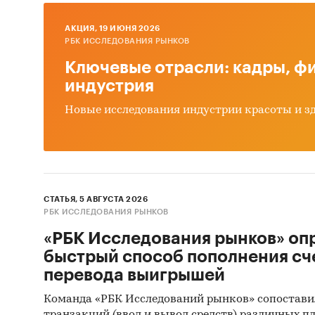
поли
39211
AКЦИЯ, 19 ИЮНЯ 2026
РБК ИССЛЕДОВАНИЯ РЫНКОВ
пори
Ключевые отрасли: кадры, фи
39211
индустрия
реге
Новые исследования индустрии красоты и з
3921
проч
Предста
СТАТЬЯ, 5 АВГУСТА 2026
январь 
РБК ИССЛЕДОВАНИЯ РЫНКОВ
детализ
«РБК Исследования рынков» оп
среднев
быстрый способ пополнения сч
перевода выигрышей
*Данные
Евразийс
Команда «РБК Исследований рынков» сопостави
Кыргызс