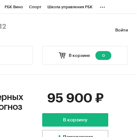
...
РБК Вино
Спорт
Школа управления РБК
БК Бизнес-среда
Дискуссионный клуб
12
Войти
оверка контрагентов
Политика
В корзине
0
95 900 ₽
ерных
огноз
В корзину