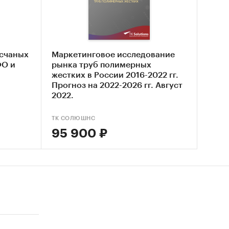
ассовые
есчаных
Маркетинговое исследование
ФО и
рынка труб полимерных
жестких в России 2016-2022 гг.
Прогноз на 2022-2026 гг. Август
да
.
2022.
ТК СОЛЮШНС
95 900 ₽
орта и
дам ТН
е из
е из