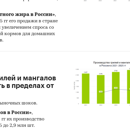
и компаний показывают информацию о динамик
тного жира в России»
,
вых показателей компаний, актуальную контакт
25 гг его продажи в стране
цию, основных учредителей и т.д.
н увеличением спроса со
ей кормов для домашних
з развития рынка полимерных пористых изде
в.
ен прогноз развития рынка полимерных пористы
 (производства, импорта, экспорта и объема рынк
29 гг.
на основе ретроспективных данных с поправ
экспертов, макроэкономические тренды, изменен
илей и мангалов
овании отрасли и т.д.
 в пределах от
ское количество страниц может отличаться от
ого.
рыночных шоков.
к: TK Solutions
ов в России»
,
5 гг их производство
 до 2,9 млн шт.
и:
Россия