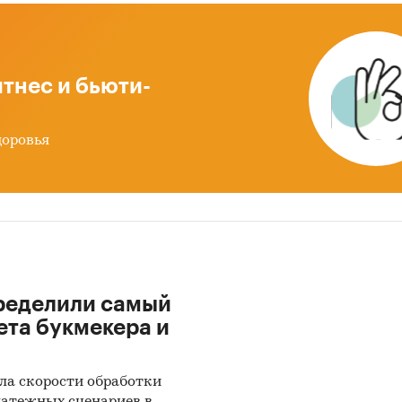
меров винилхлорида
3 - Плиты, листы, пленка, фольга и полосы или лен
стые из полиуретанов
тнес и бьюти-
4 - Плиты, листы, пленки, фольга пористые из
нерированной целлюлозы
доровья
19 - Плиты, листы, пленка и полосы или ленты проч
их пластмасс
влена информация об объеме импорта и экспорта
2019 - май 2024
в натуральном и денежном выра
ацией в разрезе стран, а также динамика
ределили самый
звешенной стоимости.
ета букмекера и
 после января 2022 года могут быть недоступны дл
кого экономического союза: Белоруссии, Армении,
ла скорости обработки
тана и Казахстана.