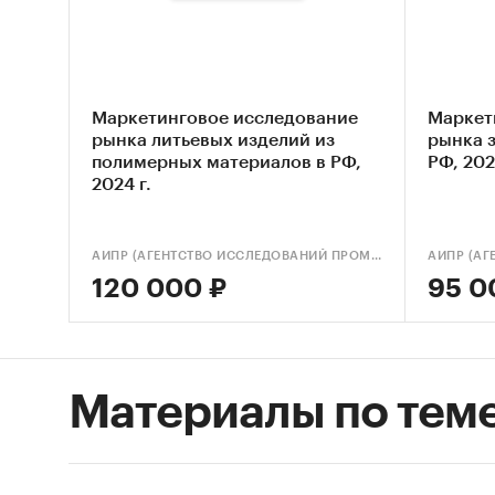
следую
Плит
пори
Маркетинговое исследование
Маркет
рынка литьевых изделий из
рынка 
полимерных материалов в РФ,
РФ, 202
2024 г.
Доступ
Импорт
АИПР (АГЕНТСТВО ИССЛЕДОВАНИЙ ПРОМЫШЛЕННЫХ И ПОТРЕБИТЕЛЬСКИХ РЫНКОВ)
120 000 ₽
95 0
Привед
экспорт
ВЭД:
Материалы по тем
39211
поли
39211