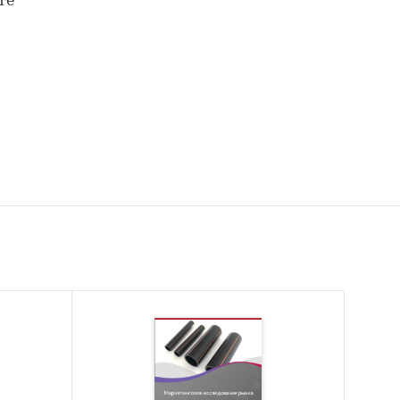
те
елий
России
ели
и
ых