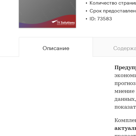
Количество страниц
Срок предоставлени
ID: 73583
Описание
Содерж
Предуп
экономи
прогноз
мнение 
данных,
показат
Комплек
актуал