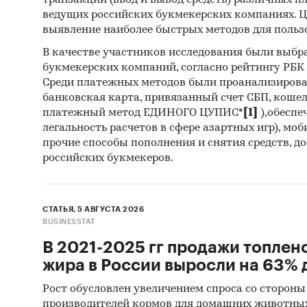
транзакций (ввод и вывод средств) различных п
ведущих российских букмекерских компаниях. Ц
Госуда
выявление наиболее быстрых методов для польз
В качестве участников исследования были выбр
В рамка
букмекерских компаний, согласно рейтингу РБК htt
государ
Среди платежных методов были проанализиров
223-ФЗ 
банковская карта, привязанный счет СБП, коше
которых
платежный метод ЕДИНОГО ЦУПИС*
[1]
),обеспе
легальность расчетов в сфере азартных игр), мо
или пла
прочие способы пополнения и снятия средств, д
показан
российских букмекеров.
контрак
работы 
выгрузк
СТАТЬЯ, 5 АВГУСТА 2026
BUSINESSTAT
Профил
В 2021-2025 гг продажи топлен
порист
жира в России выросли на 63% д
В работ
Рост обусловлен увеличением спроса со стороны
произво
производителей кормов для домашних животны