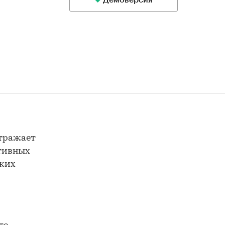
Демоверсия
отражает
ктивных
ских