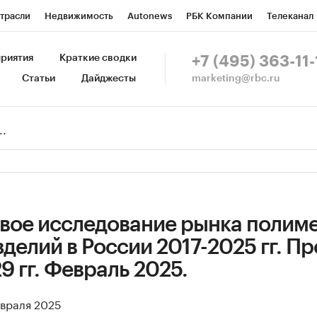
трасли
Недвижимость
Autonews
РБК Компании
Телеканал
изионеры
Национальные проекты
Город
Стиль
Крипто
Р
риятия
Краткие сводки
+7 (495) 363-11-
marketing@rbc.ru
Статьи
Дайджесты
зета
Спецпроекты СПб
Конференции СПб
Спецпроекты
Пр
Рынок наличной валюты
вое исследование рынка полим
делий в России 2017-2025 гг. Пр
9 гг. Февраль 2025.
евраля 2025