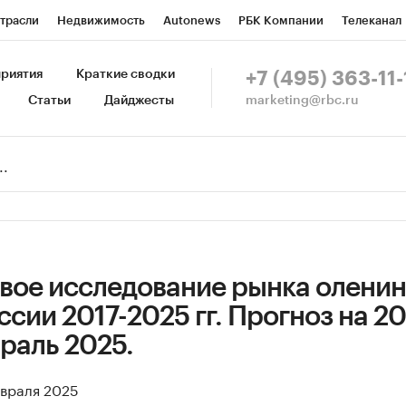
трасли
Недвижимость
Autonews
РБК Компании
Телеканал
изионеры
Национальные проекты
Город
Стиль
Крипто
Р
риятия
Краткие сводки
+7 (495) 363-11-
marketing@rbc.ru
Статьи
Дайджесты
зета
Спецпроекты СПб
Конференции СПб
Спецпроекты
Пр
Рынок наличной валюты
вое исследование рынка оленин
ссии 2017-2025 гг. Прогноз на 2
враль 2025.
евраля 2025