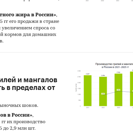
нове ретроспективных данных с поправкой на мн
ов, макроэкономические тренды, изменения в
тного жира в России»
,
овании отрасли и т.д.
25 гг его продажи в стране
н увеличением спроса со
ское количество страниц может отличаться от
ей кормов для домашних
ого.
в.
к: TK Solutions
и:
Потребительские товары
/
...
/
Мясо
/
Конина
ельские товары
/
...
/
Мясо
/
Оленина
илей и мангалов
 в пределах от
рыночных шоков.
ов в России»
,
5 гг их производство
 до 2,9 млн шт.