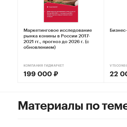
Кони
парн
пита
Олен
Маркетинговое исследование
Бизнес
рынка конины в России 2017-
(оле
2021 гг., прогноз до 2026 г. (с
для 
обновлением)
КОМПАНИЯ ГИДМАРКЕТ
VTSCONSU
Доступ
199 000 ₽
22 0
Импорт
Привед
экспорт
Материалы по тем
205 -
охла