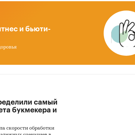
93100 - Оленина, свежая или охлажденная
тнес и бьюти-
влена информация об объеме импорта и экспорта
2019 - май 2024
в натуральном и денежном выра
ацией в разрезе стран, а также динамика
доровья
звешенной стоимости.
 после января 2022 года могут быть недоступны дл
кого экономического союза: Белоруссии, Армении,
тана и Казахстана.
рственные закупки оленины и конины
ределили самый
х главы представлена информация о части прове
ета букмекера и
ственных закупок оленины и конины 44-ФЗ и 223-
с января 2017 года по декабрь 2024 года
, в кото
ла скорости обработки
ен поставщик. Для компаний участвующих или