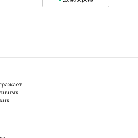
Демоверсия
отражает
ктивных
ских