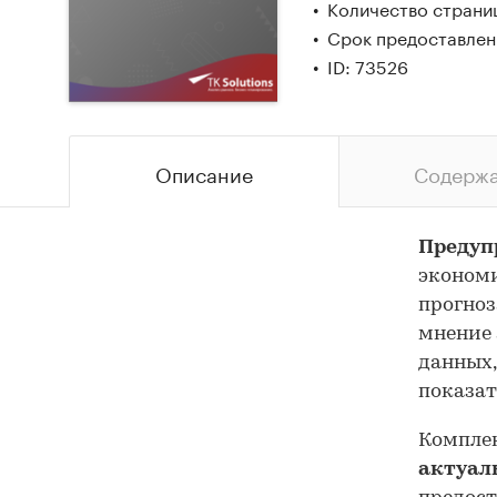
Количество страниц
Срок предоставлени
ID: 73526
Описание
Содерж
Предуп
экономи
прогноз
мнение 
данных,
показат
Комплек
актуал