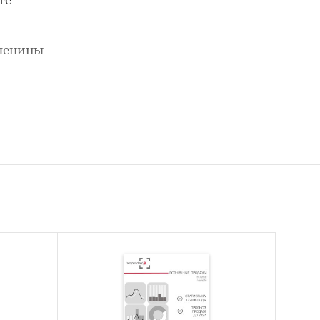
те
ленины
0-2024
тва,
овные
одержит