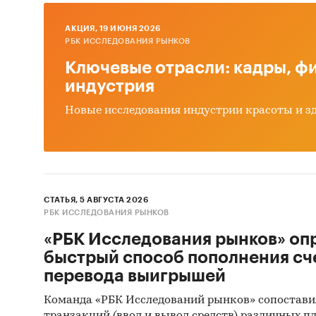
2109
AКЦИЯ, 19 ИЮНЯ 2026
РБК ИССЛЕДОВАНИЯ РЫНКОВ
Ключевые отрасли: кадры, фи
Предста
индустрия
январь 
детализ
Новые исследования индустрии красоты и з
среднев
*Данные
Евразийс
Кыргызс
СТАТЬЯ, 5 АВГУСТА 2026
РБК ИССЛЕДОВАНИЯ РЫНКОВ
Госуда
«РБК Исследования рынков» оп
В рамка
быстрый способ пополнения сч
государ
перевода выигрышей
период
Команда «РБК Исследований рынков» сопостави
определ