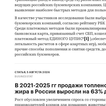
транзакций (ввод и вывод средств) различных п
планиру
ведущих российских букмекерских компаниях. Ц
среднев
выявление наиболее быстрых методов для польз
их нача
В качестве участников исследования были выбр
предост
букмекерских компаний, согласно рейтингу РБК htt
выгрузк
Среди платежных методов были проанализиров
банковская карта, привязанный счет СБП, коше
Профил
платежный метод ЕДИНОГО ЦУПИС*
[1]
),обеспе
легальность расчетов в сфере азартных игр), мо
В работ
прочие способы пополнения и снятия средств, д
российских букмекеров.
произв
показы
компан
СТАТЬЯ, 5 АВГУСТА 2026
учредит
BUSINESSTAT
Прогно
В 2021-2025 гг продажи топлен
жира в России выросли на 63% д
Составл
Рост обусловлен увеличением спроса со стороны
(произв
производителей кормов для домашних животны