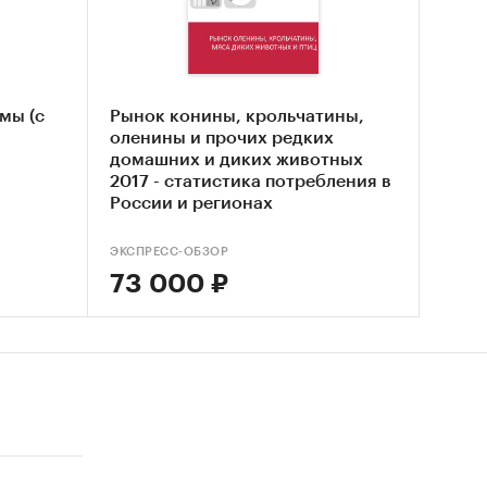
х
етского
мы (с
Рынок конины, крольчатины,
оленины и прочих редких
числе
домашних и диких животных
2017 - статистика потребления в
России и регионах
ЭКСПРЕСС-ОБЗОР
да
.
73 000 ₽
орта и
или