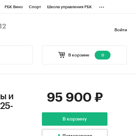
...
РБК Вино
Спорт
Школа управления РБК
БК Бизнес-среда
Дискуссионный клуб
12
Войти
оверка контрагентов
Политика
В корзине
0
95 900 ₽
ы и
025-
В корзину