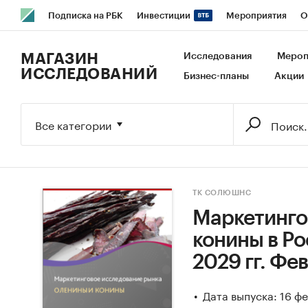
Подписка на РБК
Инвестиции
Мероприятия
О
РБК Образование
РБК Курсы
РБК Life
Тренды
В
МАГАЗИН
Исследования
Мероп
ИССЛЕДОВАНИЙ
Бизнес-планы
Акции
Исследования
Кредитные рейтинги
Франшизы
Га
Экономика
Бизнес
Технологии и медиа
Финансы
Все категории
ТК СОЛЮШНС
Маркетинго
конины в Ро
2029 гг. Фе
Дата выпуска: 16 ф