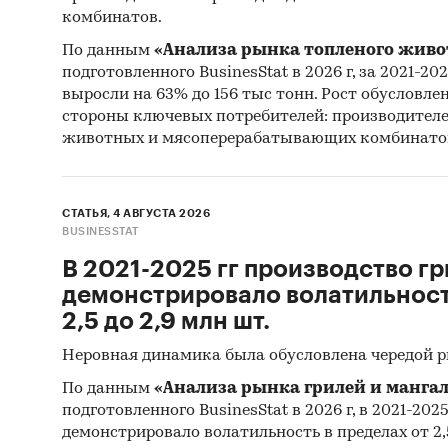
гг.
на ос
комбинатов.
эксперт
По данным
«Анализа рынка топленого живо
регулир
подготовленного BusinesStat в 2026 г, за 2021-20
выросли на 63% до 156 тыс тонн. Рост обусловле
Фактиче
стороны ключевых потребителей: производител
указанн
животных и мясоперерабатывающих комбинато
Источни
СТАТЬЯ, 4 АВГУСТА 2026
Категори
BUSINESSTAT
Потребит
Россия
В 2021-2025 гг производство гр
демонстрировало волатильность
2,5 до 2,9 млн шт.
Неровная динамика была обусловлена чередой 
По данным
«Анализа рынка грилей и мангал
подготовленного BusinesStat в 2026 г, в 2021-202
демонстрировало волатильность в пределах от 2,5