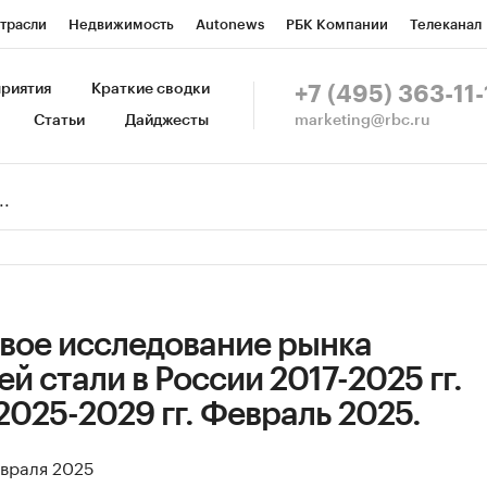
трасли
Недвижимость
Autonews
РБК Компании
Телеканал
изионеры
Национальные проекты
Город
Стиль
Крипто
Р
риятия
Краткие сводки
+7 (495) 363-11-
marketing@rbc.ru
Статьи
Дайджесты
зета
Спецпроекты СПб
Конференции СПб
Спецпроекты
Пр
Рынок наличной валюты
вое исследование рынка
 стали в России 2017-2025 гг.
2025-2029 гг. Февраль 2025.
евраля 2025