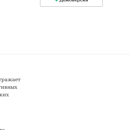
Демоверсия
отражает
ктивных
ских