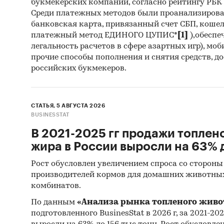
букмекерских компаний, согласно рейтингу РБК htt
Привед
Среди платежных методов были проанализиров
банковская карта, привязанный счет СБП, коше
экспорт
платежный метод ЕДИНОГО ЦУПИС*
[1]
),обеспе
легальность расчетов в сфере азартных игр), мо
7218
прочие способы пополнения и снятия средств, д
перв
российских букмекеров.
стал
СТАТЬЯ, 5 АВГУСТА 2026
Предста
BUSINESSTAT
январь 
В 2021-2025 гг продажи топлен
детализ
жира в России выросли на 63% д
среднев
Рост обусловлен увеличением спроса со стороны
производителей кормов для домашних животны
*Данные
комбинатов.
Евразийс
Кыргызс
По данным
«Анализа рынка топленого живо
подготовленного BusinesStat в 2026 г, за 2021-20