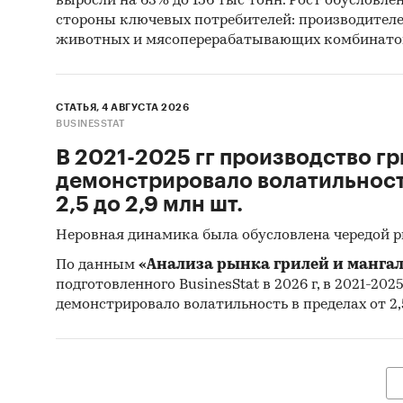
Госуда
выросли на 63% до 156 тыс тонн. Рост обусловле
стороны ключевых потребителей: производител
В рамка
животных и мясоперерабатывающих комбинато
государ
период
СТАТЬЯ, 4 АВГУСТА 2026
определ
BUSINESSTAT
планиру
В 2021-2025 гг производство гр
среднев
демонстрировало волатильность
их нача
2,5 до 2,9 млн шт.
предост
выгрузк
Неровная динамика была обусловлена чередой 
По данным
«Анализа рынка грилей и мангал
Профил
подготовленного BusinesStat в 2026 г, в 2021-202
демонстрировало волатильность в пределах от 2,5
В работ
произв
показы
компан
учредит