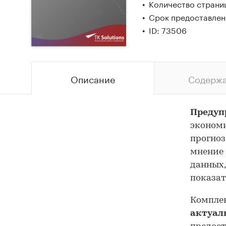
Количество страниц
Срок предоставлени
ID: 73506
Описание
Содерж
Предуп
экономи
прогноз
мнение 
данных,
показат
Комплек
актуал