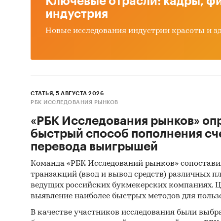
Ключевые отрасли: кадры, фи
индустрия
Стал
Новые исследования индустрии красоты и з
и по
Слит
Форм
Полу
СТАТЬЯ, 5 АВГУСТА 2026
попе
РБК ИССЛЕДОВАНИЯ РЫНКОВ
Полу
«РБК Исследования рынков» оп
сече
быстрый способ пополнения сч
перевода выигрышей
Полу
Команда «РБК Исследований рынков» сопостави
транзакций (ввод и вывод средств) различных п
ведущих российских букмекерских компаниях. Ц
Доступ
выявление наиболее быстрых методов для польз
Импорт
В качестве участников исследования были выбр