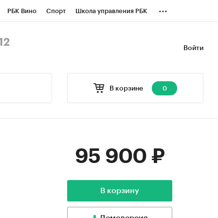
...
РБК Вино
Спорт
Школа управления РБК
БК Бизнес-среда
Дискуссионный клуб
12
Войти
оверка контрагентов
Политика
В корзине
0
95 900 ₽
В корзину