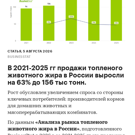
Масла нефтяные смазочные прочие, не
включенные в другие группировки
Доступна статистическая информация
до
декабря 2024 года
.
Прогноз развития рынка нефтяных масел
СТАТЬЯ, 5 АВГУСТА 2026
BUSINESSTAT
Составлен прогноз развития рынка нефтяных
В 2021-2025 гг продажи топленого
масел (производства, импорта, экспорта и
животного жира в России выросли
объема рынка) на
2025-2029 гг.
на основе
на 63% до 156 тыс тонн.
ретроспективных данных с поправкой на
мнения экспертов, макроэкономические
Рост обусловлен увеличением спроса со стороны
тренды, изменения в регулировании отрасли и
ключевых потребителей: производителей кормов
т.д.
для домашних животных и
мясоперерабатывающих комбинатов.
Фактическое количество страниц может
отличаться от указанного.
По данным
«Анализа рынка топленого
животного жира в России»
, подготовленного
Источник: TK Solutions