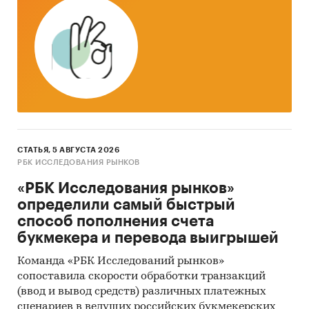
Государственные закупки нефтяных масел
В рамках главы представлена информация о
части проведенных государственных закупок
нефтяных масел 44-ФЗ и 223-ФЗ за период
с
января 2017 года по декабрь 2024 года
, в
которых был определен поставщик. Для
компаний участвующих или планирующих
участвовать в государственных торгах
СТАТЬЯ, 5 АВГУСТА 2026
показано средневзвешенное отклонение
РБК ИССЛЕДОВАНИЯ РЫНКОВ
итоговой стоимости контрактов от их
«РБК Исследования рынков»
начальной максимальной цены. Покупателям
определили самый быстрый
работы предоставляется выгрузка в формате
способ пополнения счета
MS Excel. Параметры выгрузки могут быть
букмекера и перевода выигрышей
скорректированы по запросу заказчика.
Команда «РБК Исследований рынков»
Профили крупнейших производителей
сопоставила скорости обработки транзакций
нефтяных масел
(ввод и вывод средств) различных платежных
сценариев в ведущих российских букмекерских