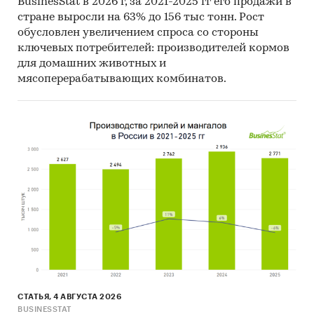
BusinesStat в 2026 г, за 2021-2025 гг его продажи в
стране выросли на 63% до 156 тыс тонн. Рост
Категории:
Промышленность
/
Нефтегазовая
обусловлен увеличением спроса со стороны
промышленность
/
Смазочные масла
ключевых потребителей: производителей кормов
Россия
для домашних животных и
Нефтяные масла
мясоперерабатывающих комбинатов.
СТАТЬЯ, 4 АВГУСТА 2026
BUSINESSTAT