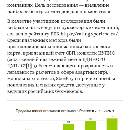
В работе представлены профили крупнейших
компаниях. Цель исследования — выявление
компаний-производителей нефтяных
наиболее быстрых методов для пользователя
масел.Профили компаний показывают
В качестве участников исследования были
информацию о динамике финансовых
выбраны пять ведущих букмекерских компаний,
показателей компаний, актуальную
согласно рейтингу РБК https://rating.sportrbc.ru/.
контактную информацию, основных
Среди платежных методов были
учредителей и т.д.
проанализированы привязанная банковская
карта, привязанный счет СБП, кошелек ЦУПИС
Cредние цены производителей
(собственный платежный метод ЕДИНОГО
Предствлены месячные данные о ценах
ЦУПИС*
[1]
),обеспечивающего прозрачность и
производителей на следующие виды
легальность расчетов в сфере азартных игр),
мобильные платежи, SberPay и прочие способы
продукции:
пополнения и снятия средств, доступные у
Масла нефтяные смазочные; дистилляты
ведущих российских букмекеров.
тяжелые, не включенные в другие
группировки
Масла моторные для карбюраторных и
дизельных двигателей