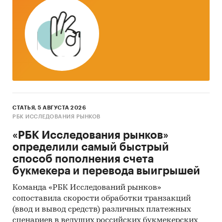
из них, необваленные
20329 - Свинина мороженая прочая
Представлена информация об объеме импорта
и экспорта за
январь 2019 - май 2024
в
натуральном и денежном выражении с
детализацией в разрезе стран, а также
динамика средневзвешенной стоимости.
СТАТЬЯ, 5 АВГУСТА 2026
РБК ИССЛЕДОВАНИЯ РЫНКОВ
*Данные после января 2022 года могут быть
«РБК Исследования рынков»
недоступны для стран Евразийского
определили самый быстрый
экономического союза: Белоруссии, Армении,
способ пополнения счета
Кыргызстана и Казахстана.
букмекера и перевода выигрышей
Государственные закупки замороженной
Команда «РБК Исследований рынков»
свинины
сопоставила скорости обработки транзакций
В рамках главы представлена информация о
(ввод и вывод средств) различных платежных
части проведенных государственных закупок
сценариев в ведущих российских букмекерских