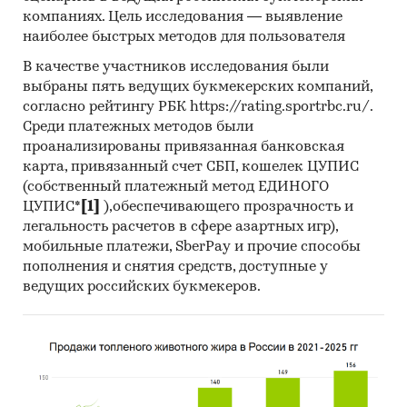
замороженной свинины 44-ФЗ и 223-ФЗ за
компаниях. Цель исследования — выявление
период
наиболее быстрых методов для пользователя
с января 2017 года по декабрь 2024
года
, в которых был определен поставщик. Для
В качестве участников исследования были
компаний участвующих или планирующих
выбраны пять ведущих букмекерских компаний,
участвовать в государственных торгах
согласно рейтингу РБК https://rating.sportrbc.ru/.
показано средневзвешенное отклонение
Среди платежных методов были
итоговой стоимости контрактов от их
проанализированы привязанная банковская
карта, привязанный счет СБП, кошелек ЦУПИС
начальной максимальной цены. Покупателям
(собственный платежный метод ЕДИНОГО
работы предоставляется выгрузка в формате
ЦУПИС*
[1]
),обеспечивающего прозрачность и
MS Excel. Параметры выгрузки могут быть
легальность расчетов в сфере азартных игр),
скорректированы по запросу заказчика.
мобильные платежи, SberPay и прочие способы
Профили крупнейших производителей
пополнения и снятия средств, доступные у
ведущих российских букмекеров.
замороженной свинины
В работе представлены профили крупнейших
компаний-производителей замороженной
свинины.Профили компаний показывают
информацию о динамике финансовых