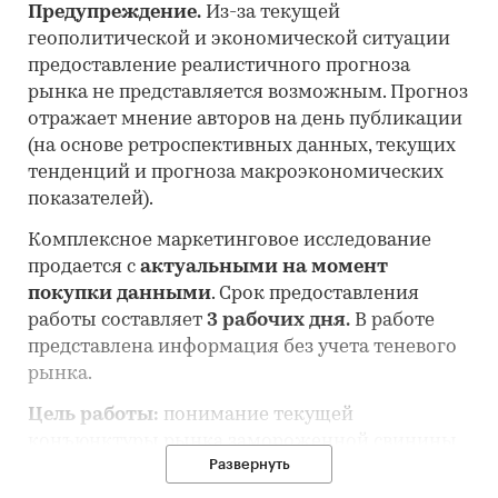
Предупреждение.
Из-за текущей
геополитической и экономической ситуации
предоставление реалистичного прогноза
рынка не представляется возможным. Прогноз
отражает мнение авторов на день публикации
(на основе ретроспективных данных, текущих
тенденций и прогноза макроэкономических
показателей).
Комплексное маркетинговое исследование
продается с
актуальными на момент
покупки данными
. Срок предоставления
работы составляет
3 рабочих дня.
В работе
представлена информация без учета теневого
рынка.
Цель работы:
понимание текущей
конъюнктуры рынка замороженной свинины
Развернуть
и оценка перспектив его развития.