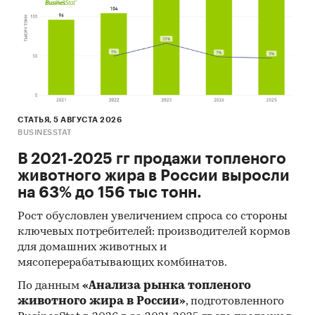
показателей компаний, актуальную
контактную информацию, основных
учредителей и т.д.
Цены на продукцию
Средние цены производителей
Предствлены месячные данные о ценах
СТАТЬЯ, 5 АВГУСТА 2026
производителей на следующие виды
BUSINESSTAT
продукции:
В 2021-2025 гг продажи топленого
животного жира в России выросли
Свинина замороженная
на 63% до 156 тыс тонн.
Рост обусловлен увеличением спроса со стороны
Доступна статистическая информация
ключевых потребителей: производителей кормов
до
декабря 2024 года
.
для домашних животных и
мясоперерабатывающих комбинатов.
Средние потребительские цены
По данным
«Анализа рынка топленого
Показана динамика розничных цен по
животного жира в России»
, подготовленного
следующим категориям товаров: