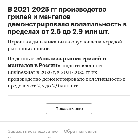
отличаться от указанного.
В 2021-2025 гг производство
грилей и мангалов
Источник: TK Solutions
демонстрировало волатильность в
Категории:
Потребительские товары
/
...
/
пределах от 2,5 до 2,9 млн шт.
Продукты питания
/
Замороженные
Неровная динамика была обусловлена чередой
Россия
Замороженная свинина
рыночных шоков.
По данным
«Анализа рынка грилей и
мангалов в России»
, подготовленного
BusinesStat в 2026 г, в 2021-2025 гг их
производство демонстрировало волатильность в
пределах от 2,5 до 2,9 млн шт.
Показать еще
Заказать исследование
Обратная связь