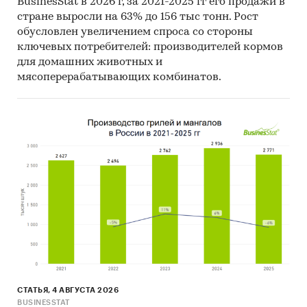
BusinesStat в 2026 г, за 2021-2025 гг его продажи в
стране выросли на 63% до 156 тыс тонн. Рост
Свинина бескостная, кг
обусловлен увеличением спроса со стороны
Свинина (кроме бескостного мяса), кг
ключевых потребителей: производителей кормов
для домашних животных и
мясоперерабатывающих комбинатов.
Доступна статистическая информация
до
декабря 2024 года
.
Прогноз развития рынка замороженной
свинины
Составлен прогноз развития рынка
замороженной свинины (производства,
импорта, экспорта и объема рынка) на
2025-
2029 гг.
на основе ретроспективных данных с
поправкой на мнения экспертов,
макроэкономические тренды, изменения в
регулировании отрасли и т.д.
СТАТЬЯ, 4 АВГУСТА 2026
BUSINESSTAT
Фактическое количество страниц может