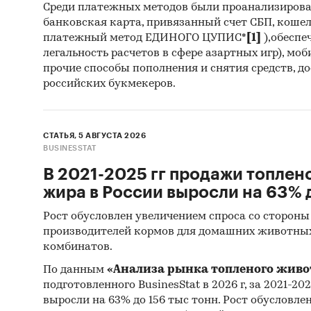
Среди платежных методов были проанализиров
банковская карта, привязанный счет СБП, коше
Интерв
платежный метод ЕДИНОГО ЦУПИС*
[1]
),обеспе
произв
легальность расчетов в сфере азартных игр), мо
деятель
прочие способы пополнения и снятия средств, д
российских букмекеров.
Myster
об объе
перего
СТАТЬЯ, 5 АВГУСТА 2026
BUSINESSTAT
(Myster
В 2021-2025 гг продажи топлен
Монито
жира в России выросли на 63% д
данных 
Рост обусловлен увеличением спроса со стороны
(качест
производителей кормов для домашних животны
Квантит
комбинатов.
пакетов
По данным
«Анализа рынка топленого живо
Контент
подготовленного BusinesStat в 2026 г, за 2021-20
выросли на 63% до 156 тыс тонн. Рост обусловле
(кабине