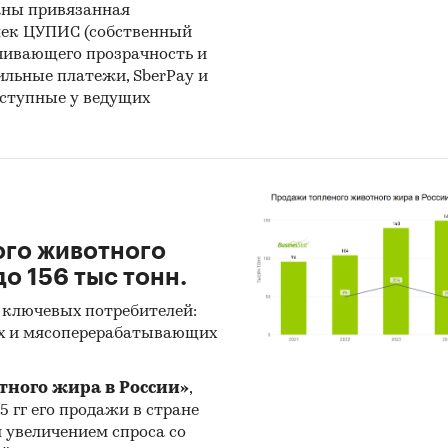
аны привязанная
лек ЦУПИС (собственный
ью с производителями:
также мы провели
инте
чивающего прозрачность и
одителями
и получили сведения как о них самих, 
бильные платежи, SberPay и
ности их конкурентов.
оступные у ведущих
y-Shopping с производителями:
кроме того, инф
мах производства и ценах мы получили, вступив
в
воры
с производителями
в завуалированной фо
y-Shopping)
от имени потенциального заказчика.
ого животного
ринг документов:
в качестве основных методов 
о 156 тыс тонн.
выступают так называемые (1) Традиционный
 ключевых потребителей:
венный) контент-анализ интервью и документов и 
х и мясоперерабатывающих
ативный (количественный) анализ с применение
 программ, к которым имеет доступ наше агентств
тного жира в России»
,
-анализ выполняется в рамках проведения Desk R
25 гг его продажи в стране
н увеличением спроса со
тное исследование). В общем виде целью кабинетн