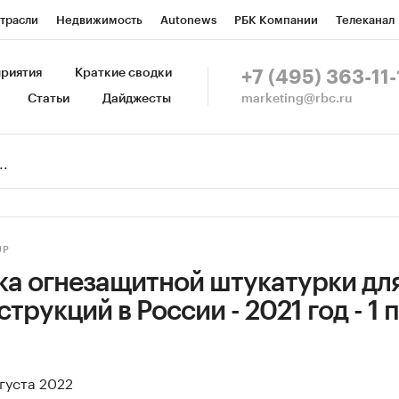
трасли
Недвижимость
Autonews
РБК Компании
Телеканал
изионеры
Национальные проекты
Город
Стиль
Крипто
Р
риятия
Краткие сводки
+7 (495) 363-11-
marketing@rbc.ru
Статьи
Дайджесты
зета
Спецпроекты СПб
Конференции СПб
Спецпроекты
Пр
Рынок наличной валюты
UP
ка огнезащитной штукатурки дл
рукций в России - 2021 год - 1 п
вгуста 2022