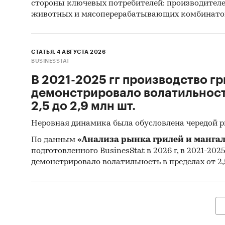
стороны ключевых потребителей: производител
исследо
животных и мясоперерабатывающих комбинато
огнезащ
(рассчи
настоящ
СТАТЬЯ, 4 АВГУСТА 2026
BUSINESSTAT
Источн
В 2021-2025 гг производство гр
Базы
демонстрировало волатильность
(Росс
2,5 до 2,9 млн шт.
Матер
Неровная динамика была обусловлена чередой 
Печа
По данным
«Анализа рынка грилей и мангал
подготовленного BusinesStat в 2026 г, в 2021-202
изда
демонстрировало волатильность в пределах от 2,5
Ресу
Эксп
Мате
Резу