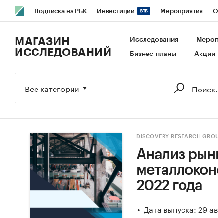
Подписка на РБК
Инвестиции
Мероприятия
О
РБК Образование
РБК Курсы
РБК Life
Тренды
В
МАГАЗИН
Исследования
Мероп
ИССЛЕДОВАНИЙ
Бизнес-планы
Акции
Исследования
Кредитные рейтинги
Франшизы
Га
Экономика
Бизнес
Технологии и медиа
Финансы
Все категории
DISCOVERY RESEARCH GRO
Анализ рын
металлоконст
2022 года
Дата выпуска: 29 а