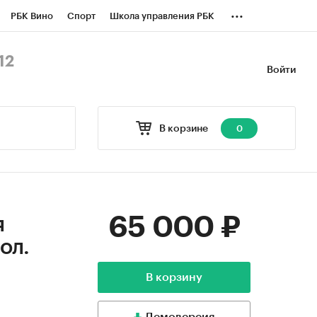
...
РБК Вино
Спорт
Школа управления РБК
БК Бизнес-среда
Дискуссионный клуб
12
Войти
оверка контрагентов
Политика
В корзине
0
65 000 ₽
я
ол.
В корзину