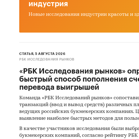
индустрия
мета
Новые исследования индустрии красоты и з
Фина
огне
Метод 
ФСГС РФ
СТАТЬЯ, 5 АВГУСТА 2026
РБК ИССЛЕДОВАНИЯ РЫНКОВ
произв
(Росста
«РБК Исследования рынков» оп
сложным
быстрый способ пополнения сч
таким с
перевода выигрышей
Команда «РБК Исследований рынков» сопостави
Анализ
транзакций (ввод и вывод средств) различных п
произв
ведущих российских букмекерских компаниях. Ц
получен
выявление наиболее быстрых методов для польз
хозяйст
В качестве участников исследования были выбр
источни
букмекерских компаний, согласно рейтингу РБК htt
собстве