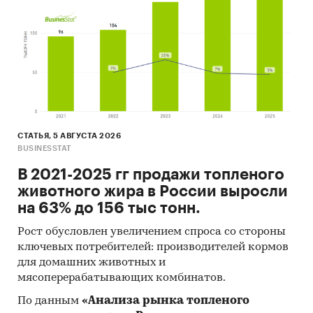
части проведенных государственных закупок
деревообрабатывающего оборудования 44-ФЗ
и 223-ФЗ за период
с января 2017 года по
декабрь 2024 года
, в которых был определен
поставщик. Для компаний участвующих или
планирующих участвовать в государственных
торгах показано средневзвешенное
отклонение итоговой стоимости контрактов
СТАТЬЯ, 5 АВГУСТА 2026
от их начальной максимальной цены.
BUSINESSTAT
Покупателям работы предоставляется
В 2021-2025 гг продажи топленого
выгрузка в формате MS Excel. Параметры
животного жира в России выросли
выгрузки могут быть скорректированы по
на 63% до 156 тыс тонн.
запросу заказчика.
Рост обусловлен увеличением спроса со стороны
Профили крупнейших производителей
ключевых потребителей: производителей кормов
деревообрабатывающего оборудования
для домашних животных и
мясоперерабатывающих комбинатов.
В работе представлены профили крупнейших
По данным
«Анализа рынка топленого
компаний-производителей