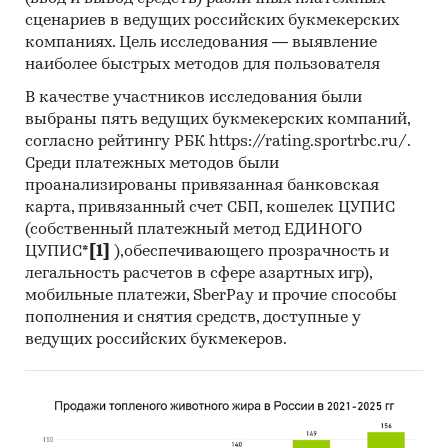
других волокнистых материалов и прочие
сценариев в ведущих российских букмекерских
компаниях. Цель исследования — выявление
машины для обработки древесины или
наиболее быстрых методов для пользователя
пробки
В качестве участников исследования были
выбраны пять ведущих букмекерских компаний,
Представлена информация об объеме импорта
согласно рейтингу РБК https://rating.sportrbc.ru/.
Среди платежных методов были
и экспорта за
январь 2019 - май 2024
в
проанализированы привязанная банковская
натуральном и денежном выражении с
карта, привязанный счет СБП, кошелек ЦУПИС
детализацией в разрезе стран, а также
(собственный платежный метод ЕДИНОГО
динамика средневзвешенной стоимости.
ЦУПИС*
[1]
),обеспечивающего прозрачность и
легальность расчетов в сфере азартных игр),
*Данные после января 2022 года могут быть
мобильные платежи, SberPay и прочие способы
недоступны для стран Евразийского
пополнения и снятия средств, доступные у
экономического союза: Белоруссии, Армении,
ведущих российских букмекеров.
Кыргызстана и Казахстана.
Государственные закупки
деревообрабатывающего оборудования
В рамках главы представлена информация о