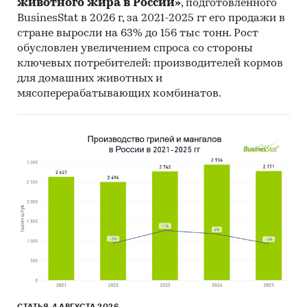
животного жира в России»
, подготовленного
деревообрабатывающего
BusinesStat в 2026 г, за 2021-2025 гг его продажи в
оборудования.Профили компаний показывают
стране выросли на 63% до 156 тыс тонн. Рост
информацию о динамике финансовых
обусловлен увеличением спроса со стороны
показателей компаний, актуальную
ключевых потребителей: производителей кормов
контактную информацию, основных
для домашних животных и
учредителей и т.д.
мясоперерабатывающих комбинатов.
Cредние цены производителей
Предствлены месячные данные о ценах
производителей на следующие виды
продукции:
Станки деревообрабатывающие
Доступна статистическая информация
до
декабря 2024 года
.
Прогноз развития рынка
деревообрабатывающего оборудования
СТАТЬЯ, 4 АВГУСТА 2026