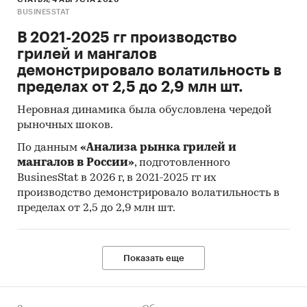
BUSINESSTAT
Составлен прогноз развития рынка
В 2021-2025 гг производство
деревообрабатывающего оборудования
грилей и мангалов
(производства, импорта, экспорта и объема
демонстрировало волатильность в
рынка) на
2025-2029 гг.
на основе
пределах от 2,5 до 2,9 млн шт.
ретроспективных данных с поправкой на
мнения экспертов, макроэкономические
Неровная динамика была обусловлена чередой
тренды, изменения в регулировании отрасли и
рыночных шоков.
т.д.
По данным
«Анализа рынка грилей и
мангалов в России»
, подготовленного
Фактическое количество страниц может
BusinesStat в 2026 г, в 2021-2025 гг их
отличаться от указанного.
производство демонстрировало волатильность в
Источник: TK Solutions
пределах от 2,5 до 2,9 млн шт.
Категории:
Потребительские товары
/
...
/
Инструменты
/
Деревообрабатывающий
Показать еще
инструмент
Строительство и недвижимость
/
...
/
Инструменты
/
Деревообрабатывающий
инструмент