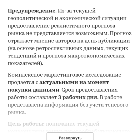
Предупреждение.
Из-за текущей
геополитической и экономической ситуации
предоставление реалистичного прогноза
рынка не представляется возможным. Прогноз
отражает мнение авторов на день публикации
(на основе ретроспективных данных, текущих
тенденций и прогноза макроэкономических
показателей).
Комплексное маркетинговое исследование
продается с
актуальными на момент
покупки данными
. Срок предоставления
работы составляет
3 рабочих дня.
В работе
представлена информация без учета теневого
рынка.
Цель работы:
понимание текущей
конъюнктуры рынка деревообрабатывающего
Развернуть
оборудования и оценка перспектив его