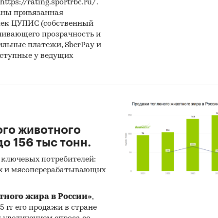
ps://rating.sportrbc.ru/.
ды по исследованию
аны привязанная
лек ЦУПИС (собственный
ики информации:
чивающего прозрачность и
бильные платежи, SberPay и
 данных государственных органов статистики
оступные у ведущих
ые налоговой службы РФ
иальные интернет-порталы правовой информаци
ытые источники (сайты, порталы)
тность эмитентов
ого животного
ы компаний
о 156 тыс тонн.
вы СМИ
 ключевых потребителей:
х и мясоперерабатывающих
ональные и федеральные СМИ
йдерские источники
тного жира в России»
,
25 гг его продажи в стране
иализированные аналитические порталы