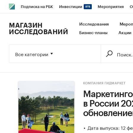
Подписка на РБК
Инвестиции
Мероприятия
О
РБК Образование
РБК Курсы
РБК Life
Тренды
В
МАГАЗИН
Исследования
Мероп
ИССЛЕДОВАНИЙ
Бизнес-планы
Акции
Исследования
Кредитные рейтинги
Франшизы
Га
Экономика
Бизнес
Технологии и медиа
Финансы
Все категории
КОМПАНИЯ ГИДМАРКЕТ
Маркетинго
в России 202
обновление
Дата выпуска: 12 ф