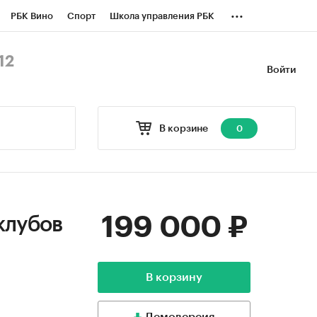
...
РБК Вино
Спорт
Школа управления РБК
БК Бизнес-среда
Дискуссионный клуб
12
Войти
оверка контрагентов
Политика
В корзине
0
199 000 ₽
клубов
В корзину