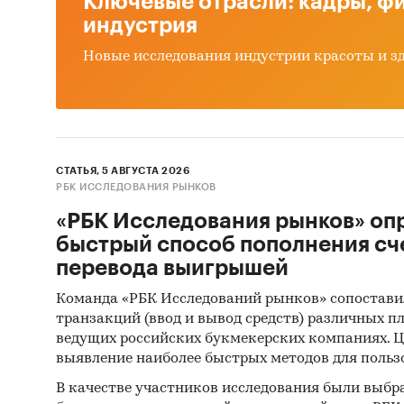
Ключевые отрасли: кадры, фи
Оцен
индустрия
Анал
Новые исследования индустрии красоты и з
деят
Оцен
голь
Сост
СТАТЬЯ, 5 АВГУСТА 2026
РБК ИССЛЕДОВАНИЯ РЫНКОВ
Основн
«РБК Исследования рынков» оп
Обзо
быстрый способ пополнения сч
перевода выигрышей
Конк
Команда «РБК Исследований рынков» сопостави
Анал
транзакций (ввод и вывод средств) различных п
Оцен
ведущих российских букмекерских компаниях. Ц
выявление наиболее быстрых методов для польз
ры
В качестве участников исследования были выбр
Прог