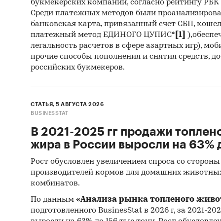
букмекерских компаний, согласно рейтингу РБК htt
Выво
Среди платежных методов были проанализиров
банковская карта, привязанный счет СБП, коше
Источн
платежный метод ЕДИНОГО ЦУПИС*
[1]
),обеспе
легальность расчетов в сфере азартных игр), мо
Базы
прочие способы пополнения и снятия средств, д
российских букмекеров.
Данн
Офиц
СТАТЬЯ, 5 АВГУСТА 2026
Откр
BUSINESSTAT
Отче
В 2021-2025 гг продажи топлен
Сайт
жира в России выросли на 63% д
Архи
Рост обусловлен увеличением спроса со стороны
производителей кормов для домашних животны
Реги
комбинатов.
Инса
По данным
«Анализа рынка топленого живо
подготовленного BusinesStat в 2026 г, за 2021-20
Спец