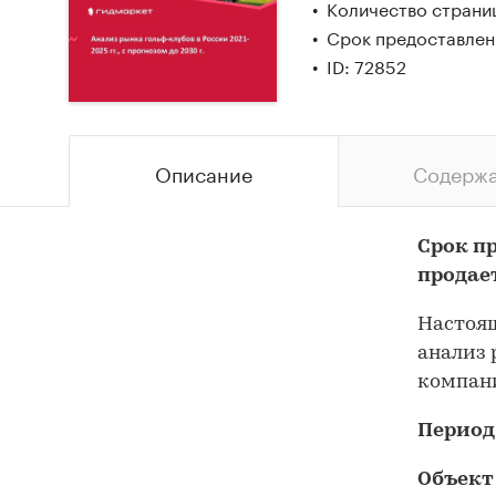
Количество страни
Срок предоставлен
ID: 72852
Описание
Содерж
Срок п
продае
Настоящ
анализ 
компани
Период
Объект