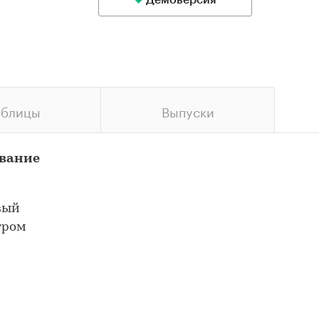
Демоверсия
аблицы
Выпуски
ование
вый
тром