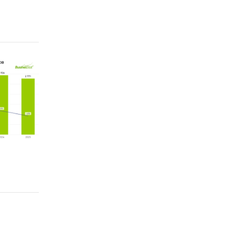
 из
ка и
оды
онной