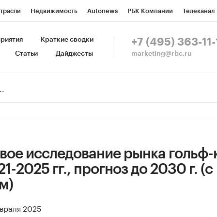
трасли
Недвижимость
Autonews
РБК Компании
Телеканал
изионеры
Национальные проекты
Город
Стиль
Крипто
Р
риятия
Краткие сводки
+7 (495) 363-11-
marketing@rbc.ru
Статьи
Дайджесты
зета
Спецпроекты СПб
Конференции СПб
Спецпроекты
Пр
Рынок наличной валюты
вое исследование рынка гольф-
1-2025 гг., прогноз до 2030 г. (с
м)
евраля 2025