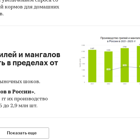
н увеличением спроса со
:
ей кормов для домашних
в.
нетное исследование. Поиск и анализ информации
ичных источников, проведение расчетов. Статисти
итика
ноз ГидМаркет. Современные статистические мет
илей и мангалов
нозирования с поправкой на мнение экспертов.
 в пределах от
тражает мнение авторов и не является инвестици
ндацией
рыночных шоков.
ов в России»
,
и:
Россия
5 гг их производство
убы
 до 2,9 млн шт.
Показать еще