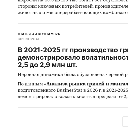
выросли на 63% до 156 тыс тонн. Рост обусловле
Методы
стороны ключевых потребителей: производител
животных и мясоперерабатывающих комбинато
Каби
разл
анал
СТАТЬЯ, 4 АВГУСТА 2026
BUSINESSTAT
Прог
В 2021-2025 гг производство гр
прог
демонстрировало волатильность
Отчет о
2,5 до 2,9 млн шт.
рекоме
Неровная динамика была обусловлена чередой 
По данным
«Анализа рынка грилей и мангал
Категори
подготовленного BusinesStat в 2026 г, в 2021-202
Гольф-кл
демонстрировало волатильность в пределах от 2,5