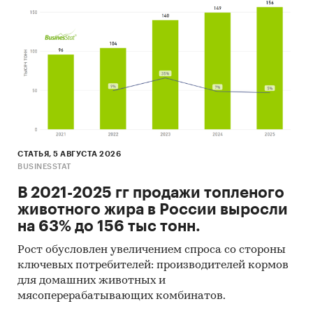
пришедшихся на эту отрасль инвестиций
составил ***%, что в денежном выражении
равно *** млрд $. Диаграмма, описывающая
структуру инвестиций финтех-индустрию по
отраслям, представлена ниже.
Диаграмма 1. Распределение инвестиций в
мировую финтех-индустрию по отраслям
***
СТАТЬЯ, 5 АВГУСТА 2026
Рост инвестиций является также и
BUSINESSTAT
отражением глобальной смены
В 2021-2025 гг продажи топленого
потребительских приоритетов. Лояльность
животного жира в России выросли
потребителей к финтех-компаниям
на 63% до 156 тыс тонн.
значительно возросла за последнее
десятилетие .
Рост обусловлен увеличением спроса со стороны
ключевых потребителей: производителей кормов
Следует отметить, что до 2016 г. рынок
для домашних животных и
платежных услуг считался практически
мясоперерабатывающих комбинатов.
закрытым. Отдельные сектора были