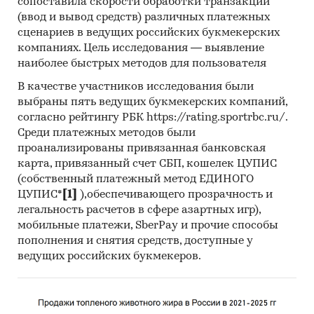
сопоставила скорости обработки транзакций
(ввод и вывод средств) различных платежных
NPV
тыс. €
***
сценариев в ведущих российских букмекерских
компаниях. Цель исследования — выявление
Индекс прибыльности
раз
104,17
наиболее быстрых методов для пользователя
IRR
%
***
В качестве участников исследования были
выбраны пять ведущих букмекерских компаний,
Срок окупаемости
мес.
10
согласно рейтингу РБК https://rating.sportrbc.ru/.
Выдержки из исследования
Среди платежных методов были
проанализированы привязанная банковская
Обзор международного рынка финтех-
карта, привязанный счет СБП, кошелек ЦУПИС
стартапов
(собственный платежный метод ЕДИНОГО
ЦУПИС*
[1]
),обеспечивающего прозрачность и
Общий объем мировых инвестиций в финтех-
легальность расчетов в сфере азартных игр),
сектор за последние 5 лет по данным Accenture
мобильные платежи, SberPay и прочие способы
превысил отметку в *** млрд $, составив ***
пополнения и снятия средств, доступные у
млрд $. Финтех-компании, работающие в сфере
ведущих российских букмекеров.
платежных систем, управления активами и
кредитования, заняли лидирующие позиции в
мире по показателям 2021 г.; объем