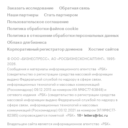
Заказать исследование
Обратная связь
Обороты финтех-отрасли
Наши партнеры
Стать партнером
За 2018 г. оборот отрасли превысил отметку в
Пользовательское соглашение
*** млрд. $ и оценивался Deloitte в *** млрд. $ с
Политика обработки файлов cookie
перспективой роста данного показателя до ***
Политика в отношении обработки персональных данных
млрд. $ к 2024 году. Распределение оборотов
Облако для бизнеса
рынка в зависимости от региона мира
Корпоративный регистратор доменов
Хостинг сайтов
показаны на диаграмме ниже. Самые быстрые
© ООО «БИЗНЕСПРЕСС», АО «РОСБИЗНЕСКОНСАЛТИНГ», 1995-
темпы роста показывает Азиатско-
2026.
Сообщения и материалы информационного агентства «РБК»
Тихоокеанский регион. Рынок цифровых
(свидетельство о регистрации средства массовой информации
платежей занимает ***% мирового рынка и
выдано Федеральной службой по надзору в сфере связи,
является самым большим сегментом.
информационных технологий и массовых коммуникаций
(Роскомнадзор) 09.12.2015 за номером ИА №ФС77-63848) и
Пандемия COVID-19 дает сильный толчок к
сетевого издания «РБК» (свидетельство о регистрации средства
возникновению на рынке новых игроков,
массовой информации выдано Федеральной службой по надзору в
которые инновационны и способны
сфере связи, информационных технологий и массовых
коммуникаций (Роскомнадзор) 03.12.2021 за номером ЭЛ №ФС77-
адаптироваться к новым рыночным реалиям.
82385) сопровождаются пометкой «РБК».
letters@rbc.ru
18+
Диаграмма 3. Распределение глобальной
Владельцем сайта является информационное агентство «РБК».
выручки финтех-отрасли в зависимости от