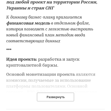
под любой проект на территории России,
Украины и стран СНГ
К данному бизнес-плану прилагается
финансовая модель
в отдельном файле,
которая позволяет с легкостью выстроить
новый финансовый план методом ввода
соответствующих данных
***
Идея проекта:
разработка и запуск
криптовалютной биржы.
Основой монетизации проекта
являются
комиссии, получаемые за использование
платформы пользователями. Основной
сегмент – В2С. В B2C-сегменте источниками
Развернуть
дохода веб-сервиса являются: депозит
денежных средств и вывод денег.