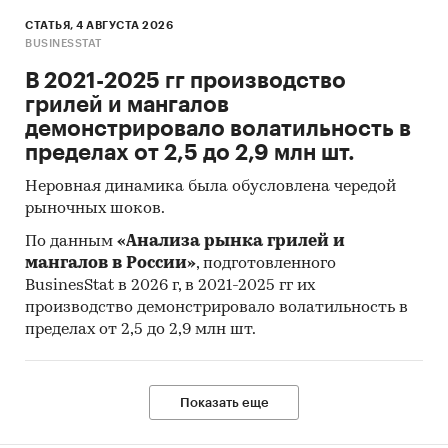
инвестирования и объемов транзакций среди
СТАТЬЯ, 4 АВГУСТА 2026
BUSINESSTAT
новичков рынка остаются впечатляющими.
В 2021-2025 гг производство
Ниже представлена диаграмма, показывающая
грилей и мангалов
данные по количеству транзакций мирового
демонстрировало волатильность в
финтех-рынка с 2015 г. по 2021 г. Из данных
пределах от 2,5 до 2,9 млн шт.
диаграммы видно, что при общем ежегодном
росте рынка удельный вес услуг для бизнеса
Неровная динамика была обусловлена чередой
(финансы предприятий) продолжает
рыночных шоков.
повышаться с каждым годом. По оценкам
По данным
«Анализа рынка грилей и
аналитиков, этот сегмент, как наименее
мангалов в России»
, подготовленного
монополизированный, сохранит перспективы
BusinesStat в 2026 г, в 2021-2025 гг их
ускоренного роста минимум на три года
производство демонстрировало волатильность в
вперед .
пределах от 2,5 до 2,9 млн шт.
Диаграмма 2. Общий объем транзакций
мирового финтех-рынка, млн. долл. США (2015-
Показать еще
2021 гг.)
***