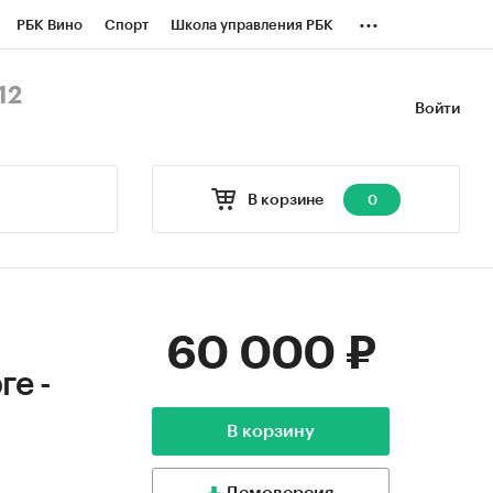
...
РБК Вино
Спорт
Школа управления РБК
БК Бизнес-среда
Дискуссионный клуб
12
Войти
оверка контрагентов
Политика
В корзине
0
60 000 ₽
ге -
В корзину