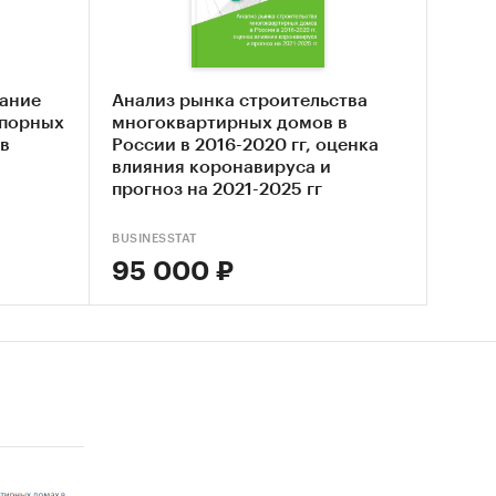
и,
т.д.).
урентов.
ание
Анализ рынка строительства
упорных
многоквартирных домов в
 в
России в 2016-2020 гг, оценка
влияния коронавируса и
прогноз на 2021-2025 гг
BUSINESSTAT
95 000 ₽
ого
 по
ого
 старте
за весь