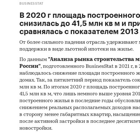
BUSINESSTAT
не
В 2020 г площадь построенного
мо
снизилась до 41,5 млн кв м и п
Метод с
сравнялась с показателем 2013 
Монито
От более сильного падения отрасль удерживают
поддержки в виде льготной ипотеки на жилье.
данных 
(качест
По данным
"Анализа рынка строительства 
Квантит
России"
, подготовленного BusinesStat в 2021 г, в
наблюдалось снижение площади построенного ж
пакетов
домах. Так, за пятилетний период показатель сок
млн кв м. По итогам 2020 г площадь построенног
Контент
41,5 млн кв м, что лишь немного выше уровня 20
(кабине
построенного жилья в последние годы обусловли
исследо
снижением реальных располагаемых доходов на
недвижи
в сторону менее габаритных квартир, насыщени
характе
после активной застройки в последнее десятилет
новостройки.
Источн