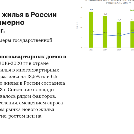
движимости и темпов продаж, заложенных в фин
 жилья в России
дель.
римерно
бора и анализа данных
г.
ринг документов:
в качестве основных методов 
 меры государственной
выступают так называемые (1) Традиционный
венный) контент-анализ интервью и документов и 
многоквартирных домов в
ативный (количественный) анализ с применение
 2016-2020 гг в стране
илья в многоквартирных
 программ, к которым имеет доступ наше агентств
ратился на 13,5% или 6,5
о жилья в России составила
-анализ выполняется в рамках проведения Desk R
13 г. Снижение площади
тное исследование). В общем виде целью кабинетн
валось рядом факторов:
вания является проанализировать ситуацию на р
селения, смещением спроса
мости и получить (рассчитать) показатели,
ем рынка нового жилья
ризующие его состояние в настоящее время и в бу
ие, ростом цен на
ики получения информации