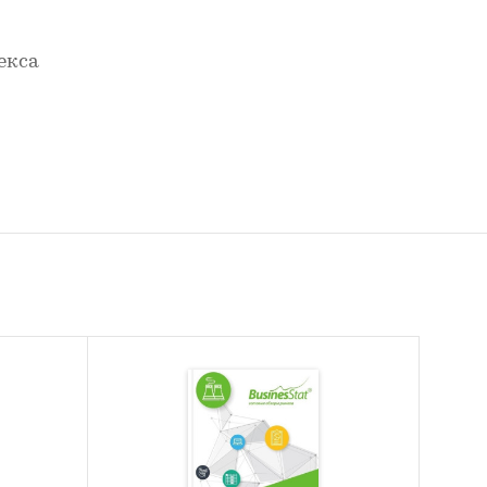
екса
щей
и.
кта
кта.
нтов,