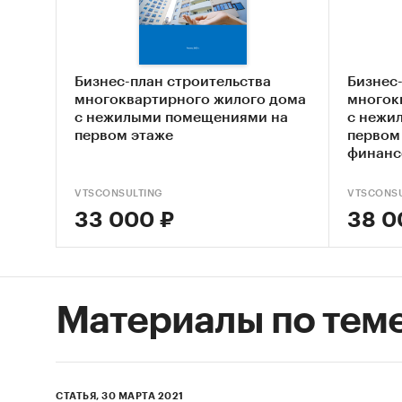
ко
на
Ср
Бизнес-план строительства
Бизнес
многоквартирного жилого дома
многок
Те
с нежилыми помещениями на
с нежи
первом этаже
первом 
SWOT
финанс
реал
Реко
VTSCONSULTING
VTSCONSU
33 000 ₽
38 0
Па
ур
Пр
пр
Материалы по тем
ро
пр
пе
СТАТЬЯ, 30 МАРТА 2021
Вы