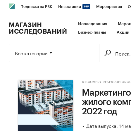
Подписка на РБК
Инвестиции
Мероприятия
О
РБК Образование
РБК Курсы
РБК Life
Тренды
В
МАГАЗИН
Исследования
Мероп
ИССЛЕДОВАНИЙ
Бизнес-планы
Акции
Исследования
Кредитные рейтинги
Франшизы
Га
Экономика
Бизнес
Технологии и медиа
Финансы
Все категории
DISCOVERY RESEARCH GRO
Маркетинго
жилого комп
2022 год
Дата выпуска: 14 м