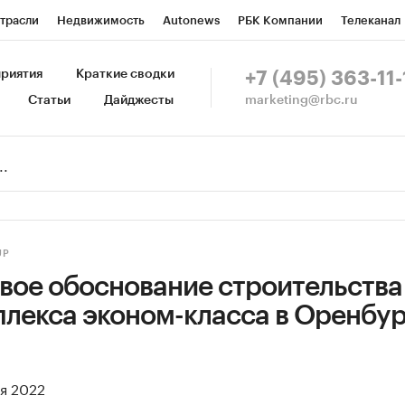
трасли
Недвижимость
Autonews
РБК Компании
Телеканал
изионеры
Национальные проекты
Город
Стиль
Крипто
Р
риятия
Краткие сводки
+7 (495) 363-11-
marketing@rbc.ru
Статьи
Дайджесты
зета
Спецпроекты СПб
Конференции СПб
Спецпроекты
Пр
Рынок наличной валюты
UP
вое обоснование строительства
лекса эконом-класса в Оренбур
ая 2022