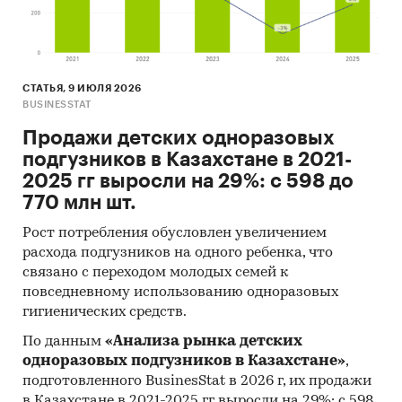
необходимые для понимания текущей
конъюнктуры рынка и оценки перспектив его
развития:
СТАТЬЯ, 9 ИЮЛЯ 2026
Общая оценка экономической ситуации в
BUSINESSTAT
Казахстане
Продажи детских одноразовых
Баланс спроса и предложения алкогольных
подгузников в Казахстане в 2021-
напитков
2025 гг выросли на 29%: с 598 до
Продажи и цены продаж алкогольных
770 млн шт.
напитков
Рост потребления обусловлен увеличением
Объем производства и складских запасов
расхода подгузников на одного ребенка, что
алкогольных напитков, цена
связано с переходом молодых семей к
производителей алкогольных напитков
повседневному использованию одноразовых
гигиенических средств.
Объем экспорта и импорта, цены экспорта и
По данным
«Анализа рынка детских
импорта алкогольных напитков
одноразовых подгузников в Казахстане»
,
В обзоре детализирована информация по
подготовленного BusinesStat в 2026 г, их продажи
отдельным видам алкогольных напитков:
в Казахстане в 2021-2025 гг выросли на 29%: с 598