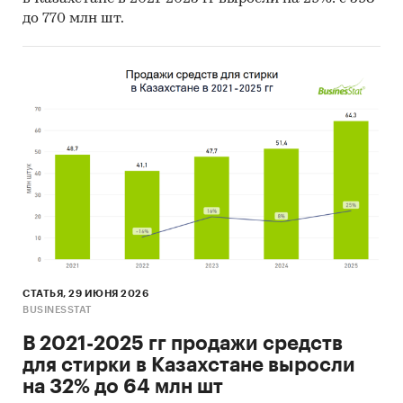
до 770 млн шт.
Вина
Водка и ликероводочные изделия
Коньяки и винные напитки
Пиво
Прочие крепкие напитки
Прочие слабоалкогольные напитки
В обзоре представлена информация по
крупнейшим производителям алкогольных
напитков в Казахстане
.
При подготовке обзора используется
СТАТЬЯ, 29 ИЮНЯ 2026
BUSINESSTAT
официальная статистика и собственные
данные компании
.
В 2021-2025 гг продажи средств
для стирки в Казахстане выросли
Информация профильных ведомств:
на 32% до 64 млн шт