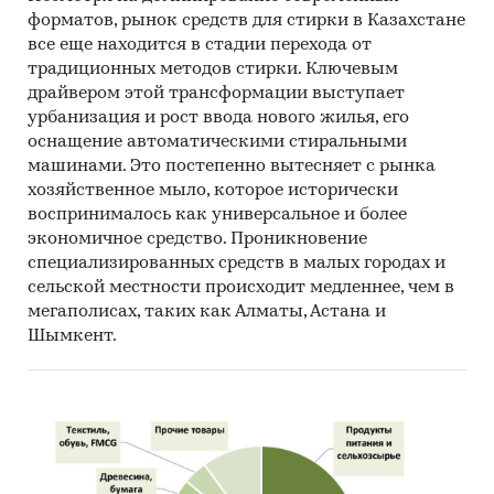
союза
форматов, рынок средств для стирки в Казахстане
все еще находится в стадии перехода от
Информация BusinesStat
:
традиционных методов стирки. Ключевым
драйвером этой трансформации выступает
Аудит розничной торговли алкогольными
урбанизация и рост ввода нового жилья, его
напитками в Казахстане
оснащение автоматическими стиральными
Опрос экспертов рынка алкогольных
машинами. Это постепенно вытесняет с рынка
напитков
хозяйственное мыло, которое исторически
воспринималось как универсальное и более
Категории:
Потребительские товары
/
...
/
экономичное средство. Проникновение
Напитки
/
Алкогольные напитки
специализированных средств в малых городах и
Промышленность
/
...
/
Напитки
/
сельской местности происходит медленнее, чем в
Алкогольные напитки
мегаполисах, таких как Алматы, Астана и
СНГ
/
Казахстан
Шымкент.