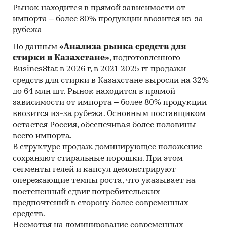
United Nations Statistics Division
Рынок находится в прямой зависимости от
Commodity Trade Statistics
импорта – более 80% продукции ввозится из-за
рубежа
National Agencies and Compendia
По данным
«Анализа рынка средств для
Index Mundi
стирки в Казахстане»
, подготовленного
Industrial Commodity Statistics
BusinesStat в 2026 г, в 2021-2025 гг продажи
средств для стирки в Казахстане выросли на 32%
International Trade Centre
до 64 млн шт. Рынок находится в прямой
зависимости от импорта – более 80% продукции
Food and Agriculture Organization of the
ввозится из-за рубежа. Основным поставщиком
United Nations
остается Россия, обеспечивая более половины
Organization for Economic Co-operation and
всего импорта.
Development
В структуре продаж доминирующее положение
сохраняют стиральные порошки. При этом
Агентство Республики Казахстан по
сегменты гелей и капсул демонстрируют
статистике
опережающие темпы роста, что указывает на
Международный валютный фонд
постепенный сдвиг потребительских
предпочтений в сторону более современных
ЕЭК – Статистика взаимной торговли между
средств.
государствами – членами Таможенного
Несмотря на доминирование современных