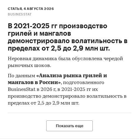
экспортеров покупает США (более 23%),
СТАТЬЯ, 4 АВГУСТА 2026
крупнейший покупатель - SUNRISE GLOBAL
BUSINESSTAT
TRADING LLC (14,8%).
В 2021-2025 гг производство
Данные игроков ВЭД:
грилей и мангалов
Также в исследовании представлена
демонстрировало волатильность в
информация об участниках ВЭД с объемами
пределах от 2,5 до 2,9 млн шт.
поставок:
Неровная динамика была обусловлена чередой
- Рейтинг крупнейших российских импортеров
рыночных шоков.
и зарубежных поставщиков
- Рейтинг ведущих российских экспортеров и
По данным
«Анализа рынка грилей и
зарубежных покупателей
мангалов в России»
, подготовленного
BusinesStat в 2026 г, в 2021-2025 гг их
Единицы измерения:
производство демонстрировало волатильность в
Количественные показатели в отчете
пределах от 2,5 до 2,9 млн шт.
рассчитаны в тоннах, стоимостные - в
долларах и рублях
Показать еще
География исследования:
РФ, федеральные округа и регионы РФ, страны