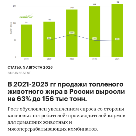
В разделе `Экспорт` рассмотрены российские
экспортеры:
ОАО `ДАЛЬХИМФАРМ`, ЗАО `ЭВАЛАР`, ООО
`ВИСТЕРРА`, ООО `ОРГАНИК
ФАРМАСЬЮТИКАЛЗ`, ООО `КРОНА ГРУПП`, ООО
`РУСИМПОРТ`, ООО `ОЛЛТЕК`, ООО `ЮНИЛЕВЕР
РУСЬ`, ООО `ПЕТРО`, ООО `СИБПРИБОР`, ООО
`НПФ `МАТЕРИА МЕДИКА ХОЛДИНГ`, ООО
`КОМПАНИЯ `ЗОЛОТОЙ ФЕНИКС`, ООО `САН
РАЙЗ`, ООО `ПРИБОЙ`, ООО `ЭЙВОН БЬЮТИ
СТАТЬЯ, 5 АВГУСТА 2026
BUSINESSTAT
ПРОДАКТС КОМПАНИ`, ООО `РИБИКОМ`, АО
`БРИТИШ АМЕРИКАН ТОБАККО-СПБ`, ООО
В 2021-2025 гг продажи топленого
`БИЗНЕС РЕНЕССАНС`, ООО `АЛЗ `САРЕПТА`, АО
животного жира в России выросли
`ЭКО РЕСУРС`
на 63% до 156 тыс тонн.
Выдержки из исследования:
Рост обусловлен увеличением спроса со стороны
- На российском рынке растительных соков и
ключевых потребителей: производителей кормов
экстрактов сформировалась
для домашних животных и
импортоориентированная модель, большую
мясоперерабатывающих комбинатов.