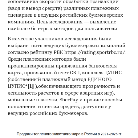
сопоставила скорости обработки транзакций
HOPS LLC, SHANGHAI MEDICINES AND HEALTH
(ввод и вывод средств) различных платежных
PRODUCTS IMPORT & EXPORT CO., LTD, EVD S.A.S.
сценариев в ведущих российских букмекерских
- EXTRAITS VEGETAUX ET DERIVES, UMALAXMI
компаниях. Цель исследования — выявление
ORGANICS (PVT) LTD, YAKIMA CHIEF HOPUNION
наиболее быстрых методов для пользователя
S.A., EUROPEAN REFRESHMENTS, REBERMO
INTERSERVICE UND HANDEL GMBH, HVG
В качестве участников исследования были
выбраны пять ведущих букмекерских компаний,
HOPFENVERWERTUNGSGENOSSENSCHAFT E.G.,
согласно рейтингу РБК https://rating.sportrbc.ru/.
SYMRISE AG, NINGBO HERBAL-FEAST BIO-TECH
Среди платежных методов были
CO., LTD, INTER-HARZ GMBH, ORGANIC HERB INC,
проанализированы привязанная банковская
TROUW NUTRITION NEDERLAND B.V., FLORA CO.,
карта, привязанный счет СБП, кошелек ЦУПИС
LTD, VIDYA HERBS (PVT) LTD, UNITED PHARMA
(собственный платежный метод ЕДИНОГО
INDUSTRIES CO., LTD, CRODAROM S.A.S.,
ЦУПИС*
[1]
),обеспечивающего прозрачность и
BIOINFINITY UNIPESSOAL LDA (ZFM), MONSTER
легальность расчетов в сфере азартных игр),
ENERGY LTD, LARCHFIELD LTD, SHAANXI JIAHE
мобильные платежи, SberPay и прочие способы
PHYTOCHEM CO., LTD, OYEX HANDELS GMBH,
пополнения и снятия средств, доступные у
FIRMENICH S.A., HANGZHOU GREENSKY
ведущих российских букмекеров.
BIOLOGICAL TECH CO., LTD, TASTE FLAVOURINGS
LTD