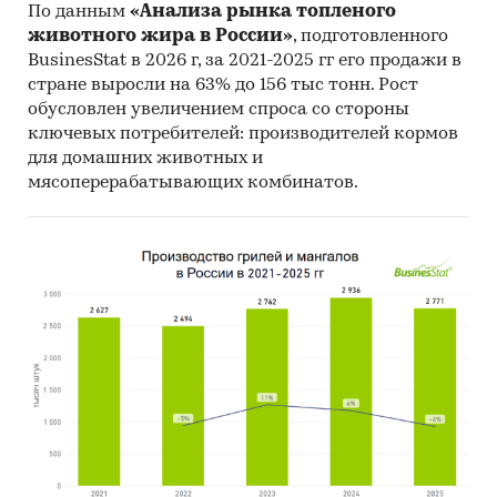
часть рынка составляет продукция
По данным
«Анализа рынка топленого
зарубежных производителей.
животного жира в России»
, подготовленного
- В структуре рынка растительных соков и
BusinesStat в 2026 г, за 2021-2025 гг его продажи в
экстрактов в 2021 г. объем импортных поставок
стране выросли на 63% до 156 тыс тонн. Рост
превышал внутреннее производство в 24 раз, а
обусловлен увеличением спроса со стороны
сальдо торгового баланса было отрицательное
ключевых потребителей: производителей кормов
для домашних животных и
и составляло 1,5 тыс.т.
мясоперерабатывающих комбинатов.
- Главными игроками среди российских
производителей являются ООО `КИТ ПЛЮС`,
ООО `ВИСТЕРРА`, ООО `КАМЕЛИЯ НПП`.
- Лучшие производственные показатели
демонстрирует Северо-Западный ФО с
объемом выпуска продукции, составляющим
36 т продукции.
- Лидером по импортным поставкам в 2021 г.
является Германия (более 17%), ведущий
поставщик растительных соков и экстрактов -
BARTHHAAS GMBH & CO. KG (8,1%).
- Большую часть продукции российских