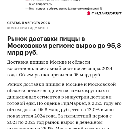
статистические методы прогнозирования с
поправкой на мнение экспертов
Категории:
Строительство и недвижимость
/
СТАТЬЯ, 5 АВГУСТА 2026
Недвижимость
КОМПАНИЯ ГИДМАРКЕТ
Россия
/
Центральный федеральный округ
/
Рынок доставки пиццы в
Москва
Московском регионе вырос до 95,8
Россия
/
Центральный федеральный округ
/
млрд руб.
Московская область
Доставка пиццы в Москве и области
восстановила реальный рост после спада 2024
года. Объем рынка превысил 95 млрд руб.
Рынок доставки пиццы в Москве и Московской
области остается одним из самых крупных и
динамичных сегментов в индустрии доставки
готовой еды. По оценке ГидМаркет, в 2025 году его
объем достиг 95,8 млрд руб., что на 12,0% выше
показателя 2024 года. За пятилетний период с
2021 по 2025 год рынок вырос в денежном
выражении на 76,1%. Московский регион, где