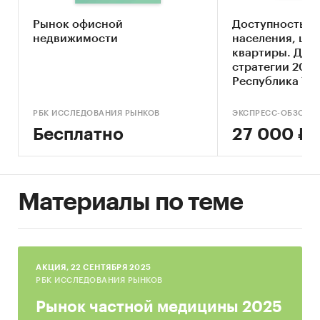
Конкурентный анализ на рынке
Рынок офисной
Доступность ж
общежитий в Москве и Московской области
недвижимости
населения, цен
квартиры. Дан
Анализ потребления общежитий
стратегии 2026
Республика Ты
Оценка факторов инвестиционной
привлекательности рынка
РБК ИССЛЕДОВАНИЯ РЫНКОВ
ЭКСПРЕСС-ОБЗОР
Прогноз развития рынка общежитий до
Бесплатно
27 000 ₽
2025 года
Выводы о перспективности создания
предприятий в исследуемой области и
Материалы по теме
рекомендации действующим операторам
рынка
Источники информации
AКЦИЯ, 22 СЕНТЯБРЯ 2025
Базы данных государственных органов
РБК ИССЛЕДОВАНИЯ РЫНКОВ
статистики
Рынок частной медицины 2025
Базы данных федеральной налоговой