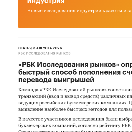
индустрия
такж
конк
Новые исследования индустрии красоты и з
поку
инже
анал
пост
услу
СТАТЬЯ, 5 АВГУСТА 2026
РБК ИССЛЕДОВАНИЯ РЫНКОВ
цен.
рынк
«РБК Исследования рынков» оп
быстрый способ пополнения сч
Испо
перевода выигрышей
анал
рынк
Команда «РБК Исследований рынков» сопостави
това
транзакций (ввод и вывод средств) различных п
ведущих российских букмекерских компаниях. Ц
Обще
выявление наиболее быстрых методов для польз
Минэ
В качестве участников исследования были выбр
Феде
букмекерских компаний, согласно рейтингу РБК htt
поли