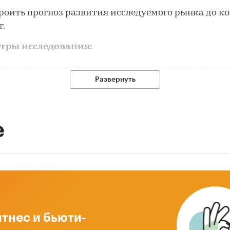
роить прогноз развития исследуемого рынка до к
г.
етры исследования:
 исследования: Низковольтные комплектные уст
Развернуть
ия исследования: Российская Федерация
е
емый период: 2021 г.
ный период: 2025 г.
Отчета: Презентация Power Point
логия
тнес и бьюти-
льзование данных из нижеперечисленных источни