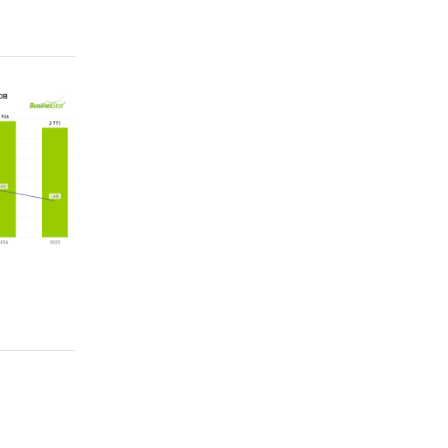
нная
ые
е
вых и
ain,
У-ТЭК,
х