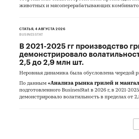
пр.
животных и мясоперерабатывающих комбинато
Спец
база
СТАТЬЯ, 4 АВГУСТА 2026
Печа
BUSINESSTAT
изда
В 2021-2025 гг производство гр
Инфо
демонстрировало волатильность
2,5 до 2,9 млн шт.
Мате
торг
Неровная динамика была обусловлена чередой 
спец
По данным
«Анализа рынка грилей и мангал
подготовленного BusinesStat в 2026 г, в 2021-202
Резу
демонстрировало волатильность в пределах от 2,5
конса
McKin
Корте
Реги
Порт