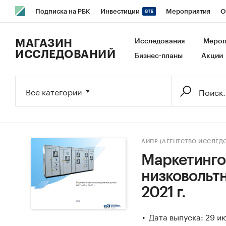
Подписка на РБК
Инвестиции
Мероприятия
О
РБК Образование
РБК Курсы
РБК Life
Тренды
В
МАГАЗИН
Исследования
Мероп
ИССЛЕДОВАНИЙ
Бизнес-планы
Акции
Исследования
Кредитные рейтинги
Франшизы
Га
Экономика
Бизнес
Технологии и медиа
Финансы
Все категории
АИПР (АГЕНТСТВО ИССЛЕ
Маркетинго
низковольтн
2021 г.
Дата выпуска: 29 и