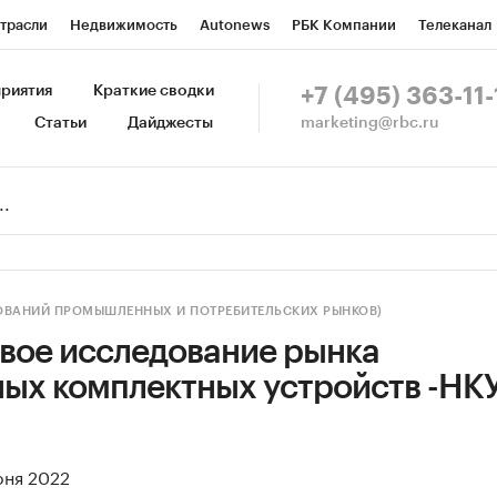
трасли
Недвижимость
Autonews
РБК Компании
Телеканал
изионеры
Национальные проекты
Город
Стиль
Крипто
Р
риятия
Краткие сводки
+7 (495) 363-11-
marketing@rbc.ru
Статьи
Дайджесты
зета
Спецпроекты СПб
Конференции СПб
Спецпроекты
Пр
Рынок наличной валюты
ДОВАНИЙ ПРОМЫШЛЕННЫХ И ПОТРЕБИТЕЛЬСКИХ РЫНКОВ)
вое исследование рынка
ых комплектных устройств -НКУ
юня 2022