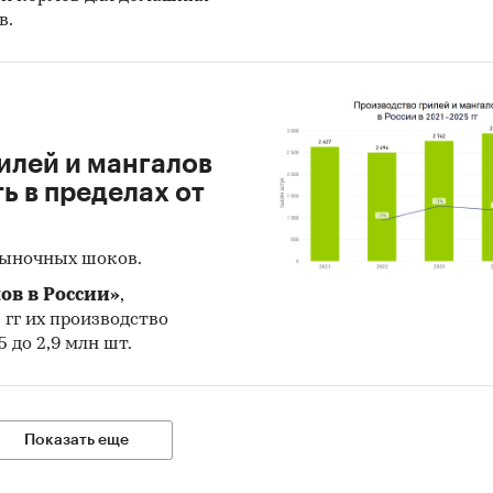
в.
иализированные базы данных АИПР, информацио
 АИПР
тные и электронные деловые и специализированн
ния, аналитические обзоры
илей и мангалов
рмационные ресурсы участников рынка
 в пределах от
риалы сайтов исследуемой тематики (электронны
овые/тендерные площадки, доски объявлений,
рыночных шоков.
иализированные форумы)
ов в России»
,
5 гг их производство
льтаты исследований и мониторингов маркетинго
 до 2,9 млн шт.
лтинговых агентств (KPMG, PWC, EY, BCG, Deloitte, B
sey, IHS, Argus, Platts, Nexant, Thomson Reuters, ЦД
с и пр.)
Показать еще
ональные и федеральные СМИ
алы раскрытия информации (отчетность открыты