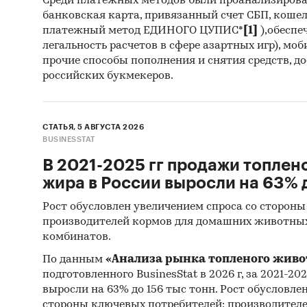
Среди платежных методов были проанализиров
потр
банковская карта, привязанный счет СБП, коше
стан
платежный метод ЕДИНОГО ЦУПИС*
[1]
),обеспе
легальность расчетов в сфере азартных игр), мо
такж
прочие способы пополнения и снятия средств, д
Испо
российских букмекеров.
прог
целе
комп
СТАТЬЯ, 5 АВГУСТА 2026
BUSINESSTAT
комп
В 2021-2025 гг продажи топлен
Источн
жира в России выросли на 63% д
База
Рост обусловлен увеличением спроса со стороны
(ЕМИ
производителей кормов для домашних животны
комбинатов.
Данн
По данным
«Анализа рынка топленого живо
Минэ
подготовленного BusinesStat в 2026 г, за 2021-20
нало
выросли на 63% до 156 тыс тонн. Рост обусловле
(ФСТ
стороны ключевых потребителей: производител