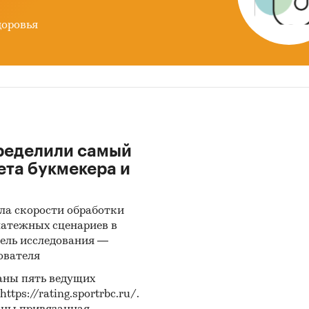
е метода опроса представителей компаний и
урентной разведки с помощью создания легенды 
доровья
патель/продавец) для общения с отделом продаж, 
нерами, технологами, руководителями организац
иза основных производителей, потребителей,
авщиков продукции/услуг в разрезе товарных гру
г: деловая активность, динамика спроса, предложе
 Расчет основных долей производителей на целевы
ах, ранжирование потребителей по уровню значим
ределили самый
ета букмекера и
льзование базы Федеральной таможенной службы
иза объема импорта и экспорта продукции на цел
ах в натуральном и стоимостном выражении в ра
ла скорости обработки
рных групп.
латежных сценариев в
ель исследования —
ние с профильными регуляторами рынка -
ователя
кономразвития, Минэнерго, Минпромторгом,
аны пять ведущих
ральной налоговой службой для анализа государс
ps://rating.sportrbc.ru/.
тики, практик и законодательства применительно