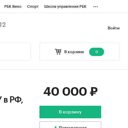
...
РБК Вино
Спорт
Школа управления РБК
БК Бизнес-среда
Дискуссионный клуб
12
Войти
оверка контрагентов
Политика
В корзине
0
40 000 ₽
 в РФ,
В корзину