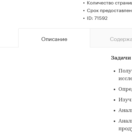
Количество страни
Срок предоставлени
ID: 71592
Описание
Содерж
Задачи
Полу
иссл
Опре
Изуч
Анал
Анал
прод