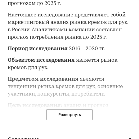
прогнозом до 2025 г.
Настоящее исследование представляет собой
маркетинговый анализ рынка кремов для рук
в России. Аналитиками компании составлен
прогноз потребления рынка до 2025 г.
Период исследования
2016 – 2020 гг.
Объектом исследования
является рынок
кремов для рук
Предметом исследования
являются
тенденции рынка кремов для рук, основные
участники, конкуренты, потребители
Цель исследования:
анализ и прогноз
развития рынка кремов для рук
Развернуть
Задачи исследования:
Описание состояния рынка кремов для рук;