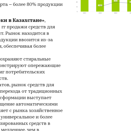
рта – более 80% продукции
иализированные аналитические порталы
:
рки в Казахстане»
,
5 гг продажи средств для
нетное исследование. Поиск и анализ информ
шт. Рынок находится в
ичных источников, проведение расчетов. Ста
одукции ввозится из-за
, обеспечивая более
алитика
ноз ГидМаркет. Современные статистические мет
сохраняют стиральные
нозирования с поправкой на мнение экспертов.
емонстрируют опережающие
иг потребительских
ств.
тов, рынок средств для
и перехода от традиционных
и:
Потребительские товары
/
...
/
Текстиль
/
Постельное бел
нсформации выступает
захстан
нащение автоматическими
яет с рынка хозяйственное
универсальное и более
зированных средств в
медленнее, чем в