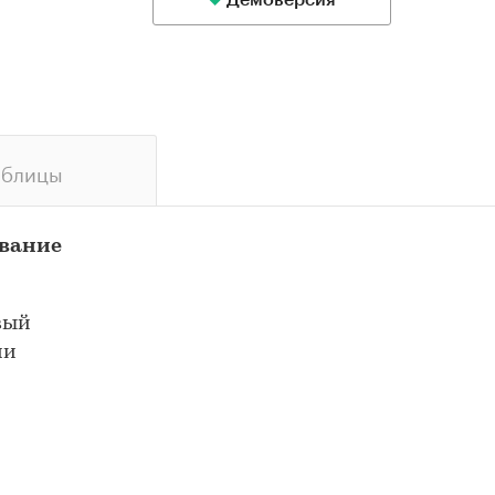
Демоверсия
аблицы
ование
вый
ми