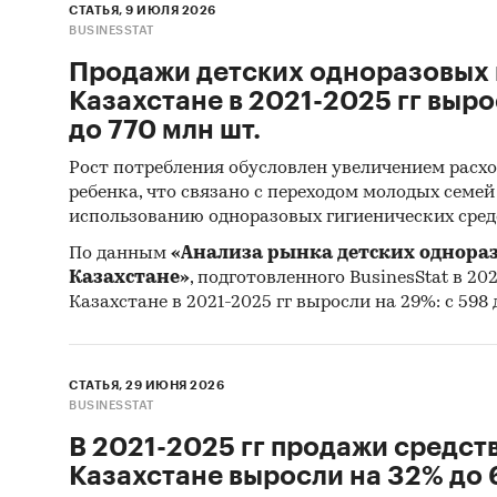
Прог
СТАТЬЯ, 9 ИЮЛЯ 2026
BUSINESSTAT
г.
Продажи детских одноразовых 
Реко
Казахстане в 2021-2025 гг выро
Источн
до 770 млн шт.
Базы
Рост потребления обусловлен увеличением расхо
ребенка, что связано с переходом молодых семе
Коми
использованию одноразовых гигиенических сред
Офиц
По данным
«Анализа рынка детских однора
Казахстане»
, подготовленного BusinesStat в 202
Откр
Казахстане в 2021-2025 гг выросли на 29%: с 598 
Отче
Сайт
СТАТЬЯ, 29 ИЮНЯ 2026
Архи
BUSINESSTAT
В 2021-2025 гг продажи средств
Реги
Казахстане выросли на 32% до 
Инса