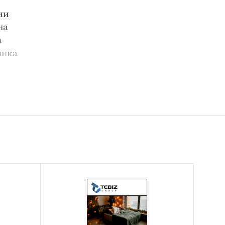
ии
на
а
ынка
на
ьного
 белья