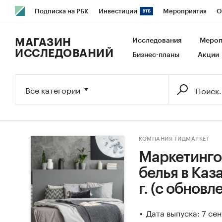
Подписка на РБК
Инвестиции
Мероприятия
О
РБК Образование
РБК Курсы
РБК Life
Тренды
В
МАГАЗИН
Исследования
Мероп
ИССЛЕДОВАНИЙ
Бизнес-планы
Акции
Исследования
Кредитные рейтинги
Франшизы
Га
Экономика
Бизнес
Технологии и медиа
Финансы
Все категории
КОМПАНИЯ ГИДМАРКЕТ
Маркетинго
белья в Каз
г. (с обновл
Дата выпуска: 7 се