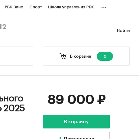
...
РБК Вино
Спорт
Школа управления РБК
БК Бизнес-среда
Дискуссионный клуб
12
Войти
оверка контрагентов
Политика
В корзине
0
89 000 ₽
ьного
о 2025
В корзину