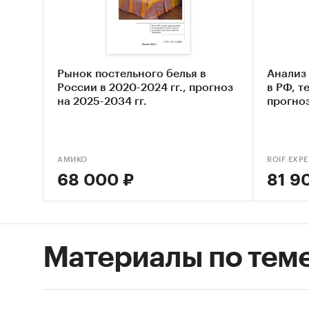
Опис
Оцен
Оцен
пост
Рынок постельного белья в
Анализ
России в 2020-2024 гг., прогноз
в РФ, т
Сост
на 2025-2034 гг.
прогноз
Основн
Обзо
АМИКО
ROIF EXPE
Конк
68 000 ₽
81 9
Анал
Анал
Каза
Материалы по тем
Оцен
ры