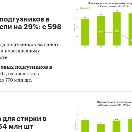
ноз развития рынка постельного белья Казахстана 
подгузников в
мендации и выводы
сли на 29%: с 598
ики информации:
 данных государственных органов статистики Каз
да подгузников на одного
й к повседневному
тет государственных доходов Министерства фина
ств.
иальная статистика международной торговли
зовых подгузников в
6 г, их продажи в
ытые источники (сайты, порталы)
до 770 млн шт.
тность эмитентов Казахстана
ы компаний
вы СМИ
 для стирки в
ональные и федеральные СМИ
64 млн шт
йдерские источники