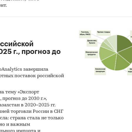
нт.
оссийской
25 г., прогноз до
oAnalytics завершила
ртных поставок российской
 на тему «Экспорт
 прогноз до 2030 г.»,
захстан в 2020–2025 гг.
ней торговли России в СНГ
сла: страна стала не только
 но и важным
льного импорта и