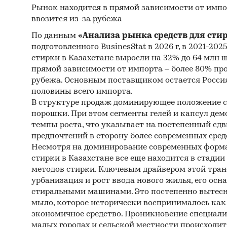
Рынок находится в прямой зависимости от импо
Спец
ввозится из-за рубежа
Методы
По данным
«Анализа рынка средств для сти
подготовленного BusinesStat в 2026 г, в 2021-202
Каби
стирки в Казахстане выросли на 32% до 64 млн 
разл
прямой зависимости от импорта – более 80% пр
рубежа. Основным поставщиком остается Россия
и ан
половины всего импорта.
Прог
В структуре продаж доминирующее положение 
прог
порошки. При этом сегменты гелей и капсул д
темпы роста, что указывает на постепенный сдв
предпочтений в сторону более современных сред
Несмотря на доминирование современных форма
стирки в Казахстане все еще находится в стади
Категори
методов стирки. Ключевым драйвером этой тра
СНГ
/
Ка
урбанизация и рост ввода нового жилья, его ос
стиральными машинами. Это постепенно вытесн
мыло, которое исторически воспринималось как 
экономичное средство. Проникновение специали
малых городах и сельской местности происходит 