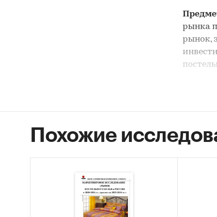
Предме
рынка п
рынок, 
инвести
постель
Цель и
постель
Задачи
Похожие исследов
Опис
Оцен
бель
STEP
Каза