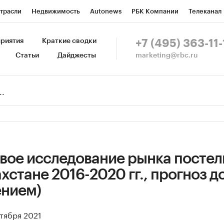
трасли
Недвижимость
Autonews
РБК Компании
Телеканал
изионеры
Национальные проекты
Город
Стиль
Крипто
Р
риятия
Краткие сводки
+7 (495) 363-11-
marketing@rbc.ru
Статьи
Дайджесты
зета
Спецпроекты СПб
Конференции СПб
Спецпроекты
Пр
Рынок наличной валюты
вое исследование рынка постел
ахстане 2016-2020 гг., прогноз д
ением)
нтября 2021