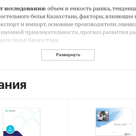
т исследования:
объем и емкость рынка, тенденц
остельного белья Казахстана, факторы, влияющие 
экспорт и импорт, основные производители, оценк
ционной привлекательности, прогноз развития р
ного белья Казахстана
сследования:
анализ и прогноз развития рынка
Развернуть
ного белья Казахстана
 исследования:
ания
ание состояния рынка постельного белья Казахста
ка объема и потенциальной емкости рынка постел
я
-анализ факторов, влияющих на рынок постельного
хстана