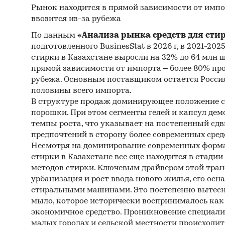
Методы
Рынок находится в прямой зависимости от импо
ввозится из-за рубежа
Каби
По данным
«Анализа рынка средств для сти
разл
подготовленного BusinesStat в 2026 г, в 2021-202
и ан
стирки в Казахстане выросли на 32% до 64 млн 
прямой зависимости от импорта – более 80% пр
Прог
рубежа. Основным поставщиком остается Россия
прог
половины всего импорта.
В структуре продаж доминирующее положение 
Категори
порошки. При этом сегменты гелей и капсул д
каменноу
темпы роста, что указывает на постепенный сдв
СНГ
/
Ка
предпочтений в сторону более современных сред
Несмотря на доминирование современных форма
стирки в Казахстане все еще находится в стади
методов стирки. Ключевым драйвером этой тра
урбанизация и рост ввода нового жилья, его ос
стиральными машинами. Это постепенно вытесн
мыло, которое исторически воспринималось как 
экономичное средство. Проникновение специали
малых городах и сельской местности происходит 