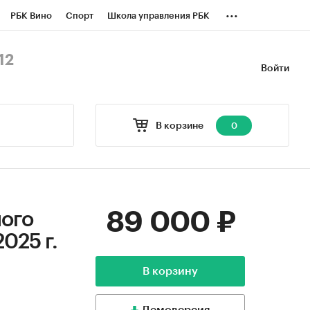
...
РБК Вино
Спорт
Школа управления РБК
БК Бизнес-среда
Дискуссионный клуб
12
Войти
оверка контрагентов
Политика
В корзине
0
89 000 ₽
ного
2025 г.
В корзину