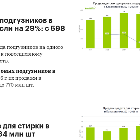
мендации и выводы
ики информации:
подгузников в
сли на 29%: с 598
 данных государственных органов статистики Каз
тет государственных доходов Министерства фина
да подгузников на одного
иальная статистика международной торговли
й к повседневному
ств.
ытые источники (сайты, порталы)
зовых подгузников в
тность эмитентов Казахстана
6 г, их продажи в
до 770 млн шт.
ы компаний
вы СМИ
ональные и федеральные СМИ
йдерские источники
 для стирки в
иализированные аналитические порталы
64 млн шт