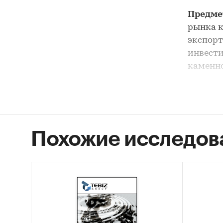
Предме
рынка к
экспорт
инвести
каменно
Цель и
каменно
Задачи
Похожие исследов
Опис
Оцен
угля
STEP
Каза