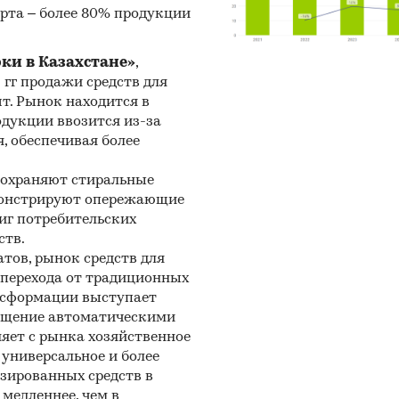
:
рта – более 80% продукции
нетное исследование. Поиск и анализ информ
рки в Казахстане»
,
ичных источников, проведение расчетов. Ста
5 гг продажи средств для
алитика
шт. Рынок находится в
одукции ввозится из-за
ноз ГидМаркет. Современные статистические мет
, обеспечивая более
нозирования с поправкой на мнение экспертов.
сохраняют стиральные
и:
Промышленность
/
Угольная проышленность
/
Производст
емонстрируют опережающие
гольной смолы
иг потребительских
захстан
ств.
тов, рынок средств для
и перехода от традиционных
нсформации выступает
нащение автоматическими
яет с рынка хозяйственное
универсальное и более
зированных средств в
медленнее, чем в