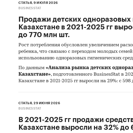
СТАТЬЯ, 9 ИЮЛЯ 2026
Реко
BUSINESSTAT
Источн
Продажи детских одноразовых 
Казахстане в 2021-2025 гг выро
Базы
до 770 млн шт.
Коми
Рост потребления обусловлен увеличением расхо
Офиц
ребенка, что связано с переходом молодых семе
использованию одноразовых гигиенических сред
Откр
По данным
«Анализа рынка детских однора
Отче
Казахстане»
, подготовленного BusinesStat в 202
Казахстане в 2021-2025 гг выросли на 29%: с 598 
Сайт
Архи
СТАТЬЯ, 29 ИЮНЯ 2026
Реги
BUSINESSTAT
Инса
В 2021-2025 гг продажи средств
Спец
Казахстане выросли на 32% до 