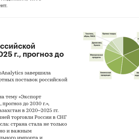
нт.
оссийской
25 г., прогноз до
oAnalytics завершила
ртных поставок российской
 на тему «Экспорт
 прогноз до 2030 г.»,
захстан в 2020–2025 гг.
ней торговли России в СНГ
сла: страна стала не только
 но и важным
льного импорта и