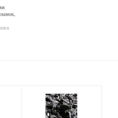
ии
рынок,
ынка
ного
угля