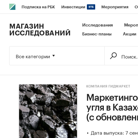
Подписка на РБК
Инвестиции
Мероприятия
О
РБК Образование
РБК Курсы
РБК Life
Тренды
В
МАГАЗИН
Исследования
Мероп
ИССЛЕДОВАНИЙ
Бизнес-планы
Акции
Исследования
Кредитные рейтинги
Франшизы
Га
Экономика
Бизнес
Технологии и медиа
Финансы
Все категории
КОМПАНИЯ ГИДМАРКЕТ
Маркетинго
угля в Казах
(с обновлен
Дата выпуска: 7 се