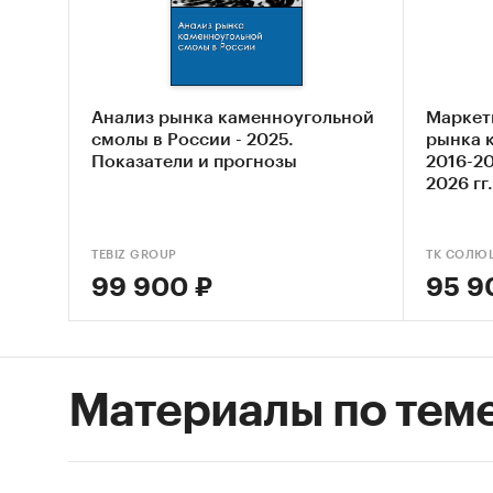
Опис
Оцен
Оцен
каме
Анализ рынка каменноугольной
Маркет
смолы в России - 2025.
рынка 
Сост
Показатели и прогнозы
2016-20
2026 гг
Основн
Обзо
TEBIZ GROUP
ТК СОЛЮ
Конк
99 900 ₽
95 9
Анал
Анал
Материалы по тем
Оцен
ры
Прог