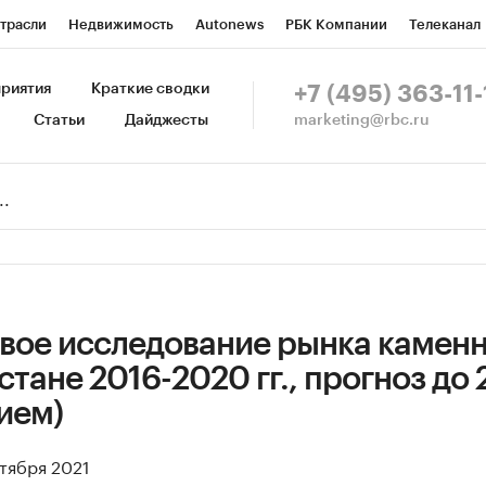
трасли
Недвижимость
Autonews
РБК Компании
Телеканал
изионеры
Национальные проекты
Город
Стиль
Крипто
Р
риятия
Краткие сводки
+7 (495) 363-11-
marketing@rbc.ru
Статьи
Дайджесты
зета
Спецпроекты СПб
Конференции СПб
Спецпроекты
Пр
Рынок наличной валюты
вое исследование рынка камен
стане 2016-2020 гг., прогноз до 
ием)
нтября 2021