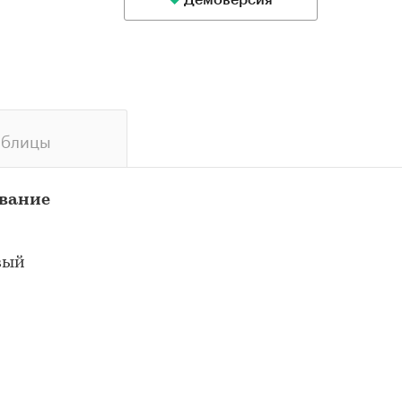
Демоверсия
аблицы
ование
вый