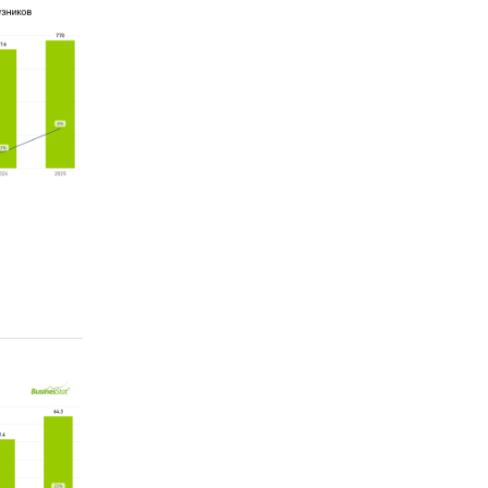
ахстана
нсов РК