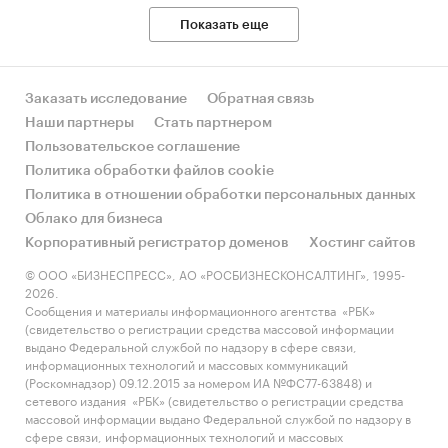
покупок. Они хотят быстро, удобно и выгодно
Показать еще
покупать разные товары в одном месте. Даже
самые крупные мегамоллы не могут
предложить такой же огромный выбор, как
Заказать исследование
Обратная связь
маркетплейсы. К тому же, за счёт большого
Наши партнеры
Стать партнером
количества поставщиков у покупателей есть
Пользовательское соглашение
возможность найти одинаковый товар
Политика обработки файлов cookie
по лучшей цене.
Политика в отношении обработки персональных данных
Облако для бизнеса
Сегодня в мире существует около
Корпоративный регистратор доменов
Хостинг сайтов
*** маркетплейсов с капитализацией,
© ООО «БИЗНЕСПРЕСС», АО «РОСБИЗНЕСКОНСАЛТИНГ», 1995-
превышающей *** млрд. $: от ритейлеров
2026.
и логистических операторов до финансовых
Сообщения и материалы информационного агентства «РБК»
организаций и IT-компаний.
(свидетельство о регистрации средства массовой информации
выдано Федеральной службой по надзору в сфере связи,
Крупные площадки отличает высокая
информационных технологий и массовых коммуникаций
(Роскомнадзор) 09.12.2015 за номером ИА №ФС77-63848) и
рыночная стоимость, которая превышает
сетевого издания «РБК» (свидетельство о регистрации средства
десятки миллиардов долларов.
массовой информации выдано Федеральной службой по надзору в
сфере связи, информационных технологий и массовых
Среди факторов, способствующие росту