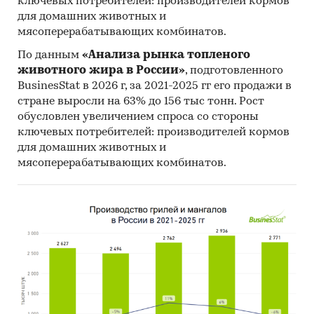
ключевых потребителей: производителей кормов
оффлайновых магазинов, но они так же только
для домашних животных и
развивают свой бизнес.
мясоперерабатывающих комбинатов.
2. Косвенными конкурентами являются
По данным
«Анализа рынка топленого
животного жира в России»
, подготовленного
маркетплейсы, как сильные игроки на рынке
BusinesStat в 2026 г, за 2021-2025 гг его продажи в
по предоставлению услуг и товаров для
стране выросли на 63% до 156 тыс тонн. Рост
животных, такие как Wildberries, Ozon и Yandex
обусловлен увеличением спроса со стороны
Market, а также онлайн-магазины по продаже
ключевых потребителей: производителей кормов
товаров для животных, статистику по
для домашних животных и
продажам и посещениям которых можно
мясоперерабатывающих комбинатов.
использовать при расчете потенциального
объема рынка для нового проекта.
Финансовые показатели:
Показатели для компании
Ед.
Значение
изм.
Необходимые инвестиции
тыс.
54 466
руб.