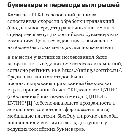
схема достаточно удобна для ее интеграции в
букмекера и перевода выигрышей
сфере e-commerce, поэтому текущий проект
будет сочетать обе эти модели.
Команда «РБК Исследований рынков»
сопоставила скорости обработки транзакций
3. В России работают более 10
(ввод и вывод средств) различных платежных
маркетплейсов, тройка лидеров – Wildberries,
сценариев в ведущих российских букмекерских
Ozon и «Яндекс.Маркет», и категория «Товары
компаниях. Цель исследования — выявление
для домашних животных» у российских
наиболее быстрых методов для пользователя
маркетплейсов показала самую высокую
В качестве участников исследования были
динамику роста. Индекс годового роста
выбраны пять ведущих букмекерских компаний,
составил ***.
согласно рейтингу РБК https://rating.sportrbc.ru/.
Среди платежных методов были
4. Самый важный фактор для покупателей
проанализированы привязанная банковская
в заказе товаров для животных – наличие
карта, привязанный счет СБП, кошелек ЦУПИС
доставки, об этом говорят ***% покупателей.
(собственный платежный метод ЕДИНОГО
Почти такое же значение имеют ассортимент и
ЦУПИС*
[1]
),обеспечивающего прозрачность и
скорость доставки, а меньше всего покупателей
легальность расчетов в сфере азартных игр),
волнует, где территориально располагается
мобильные платежи, SberPay и прочие способы
интернет-магазин и откуда он осуществляет
пополнения и снятия средств, доступные у
доставку заказа.
ведущих российских букмекеров.