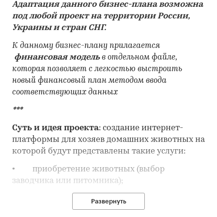
Адаптация данного бизнес-плана возможна
под любой проект на территории России,
Украины и стран СНГ.
К данному бизнес-плану прилагается
финансовая модель
в отдельном файле,
которая позволяет с легкостью выстроить
новый финансовый план методом ввода
соответствующих данных
***
Суть и идея проекта
:
создание интернет-
платформы для хозяев домашних животных на
которой будут представлены такие услуги:
• приобретение животных (выбор
заводчика или питомника);
• помощь с выбором породы;
Развернуть
• передержка или предоставления