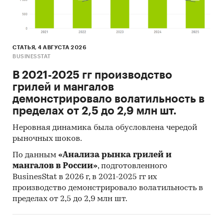
NPV
тыс.
***
руб.
PI
раз
0,73
СТАТЬЯ, 4 АВГУСТА 2026
BUSINESSTAT
IRR
%
***
В 2021-2025 гг производство
Срок окупаемости
мес.
33
грилей и мангалов
Дисконтированный срок
мес.
***
демонстрировало волатильность в
окупаемости
пределах от 2,5 до 2,9 млн шт.
Выдержки из исследования
Неровная динамика была обусловлена чередой
рыночных шоков.
Динамика и объем мирового рынка
По данным
«Анализа рынка грилей и
По данным агентства «We Are Social», около
мангалов в России»
, подготовленного
***млрд. человек во всем мире регулярно
BusinesStat в 2026 г, в 2021-2025 гг их
совершают покупки в сети. В 2020 году объем
производство демонстрировало волатильность в
продаж составил *** млрд. $. Однако с ростом
пределах от 2,5 до 2,9 млн шт.
числа интернет-магазинов потребители стали
более взыскательны к выбору площадки для