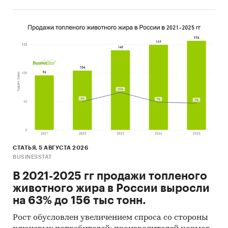
Конкурентное окружение:
Можно выделить два типа конкурентов:
1. Прямые конкуренты – ряд интернет-
порталов, ориентированных владельцев
домашних животных:
• «P2Pet»;
• «Зверье моё» ;
• «Хочу собаку»;
СТАТЬЯ, 5 АВГУСТА 2026
• «Найди друга»;
BUSINESSTAT
• «Четыре лапы».
В 2021-2025 гг продажи топленого
животного жира в России выросли
Полноценными конкурентами являются
на 63% до 156 тыс тонн.
компании «P2pet» и «Зверьё моё», поскольку
именно они имеют наиболее близкую бизнес-
Рост обусловлен увеличением спроса со стороны
модель с максимальным отходом от