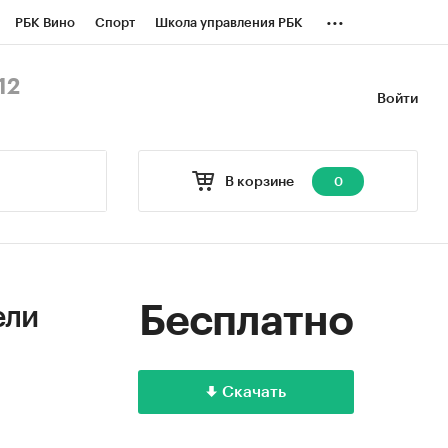
...
РБК Вино
Спорт
Школа управления РБК
БК Бизнес-среда
Дискуссионный клуб
12
Войти
оверка контрагентов
Политика
В корзине
0
Бесплатно
ели
Скачать