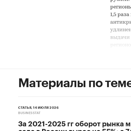
регионы
1,5 раз
антикри
удлинен
выдачи 
регионо
соответ
Пониже
долгово
Материалы по тем
облигац
отчетны
последс
экономи
СТАТЬЯ, 14 ИЮЛЯ 2026
дополни
BUSINESSTAT
позволя
За 2021-2025 гг оборот рынка м
нацпрое