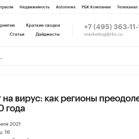
трасли
Недвижимость
Autonews
РБК Компании
Телеканал
изионеры
Национальные проекты
Город
Стиль
Крипто
Р
риятия
Краткие сводки
+7 (495) 363-11-
marketing@rbc.ru
Статьи
Дайджесты
зета
Спецпроекты СПб
Конференции СПб
Спецпроекты
Пр
Рынок наличной валюты
 на вирус: как регионы преодол
0 года
реля 2021
: 16