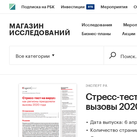
Подписка на РБК
Инвестиции
Мероприятия
О
РБК Образование
РБК Курсы
РБК Life
Тренды
В
МАГАЗИН
Исследования
Мероп
ИССЛЕДОВАНИЙ
Бизнес-планы
Акции
Исследования
Кредитные рейтинги
Франшизы
Га
Экономика
Бизнес
Технологии и медиа
Финансы
Все категории
ЭКСПЕРТ РА
Стресс-тест
вызовы 202
Дата выпуска: 6 ап
Количество страниц