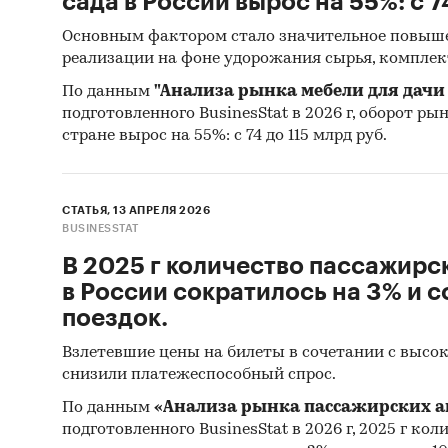
сада в России вырос на 55%: с 7
позволи
оценке,
Основным фактором стало значительное повыш
реализации на фоне удорожания сырья, комплек
чем в 2
роста д
По данным
"Анализа рынка мебели для дачи 
трансфе
подготовленного BusinesStat в 2026 г, оборот ры
стране вырос на 55%: с 74 до 115 млрд руб.
Категори
Пандеми
СТАТЬЯ, 13 АПРЕЛЯ 2026
BUSINESSTAT
В 2025 г количество пассажирс
в России сократилось на 3% и 
поездок.
Взлетевшие цены на билеты в сочетании с высо
снизили платежеспособный спрос.
По данным
«Анализа рынка пассажирских а
подготовленного BusinesStat в 2026 г, 2025 г ко