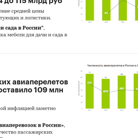
4 до 115 млрд руб
т уменьшить давление на ликвидность бюджета. 
 объем облигационных размещений в 2021-м будет 
ение средней цены
тующих и логистики.
 раза выше показателя предыдущего года. Мы ожи
олговой нагрузки до 29 % ННД и сокращения объе
и сада в России"
,
ртов до 15 % по итогам 2021 года.
нка мебели для дачи и сада в
и:
Регионы
я
ких авиаперелетов
составило 109 млн
кой инфляцией заметно
виаперевозок в России»
,
личество пассажирских