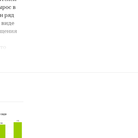
ырос в
ан ряд
 виде
ащения
что
ь
ти на
я
ьных
ебуют
ловия
ию
ми, что