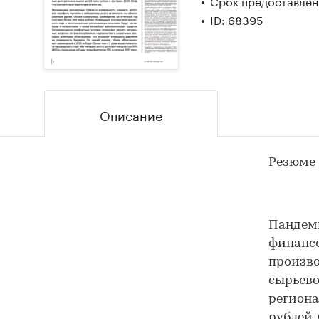
Срок предоставлени
ID: 68395
Описание
Резюме
Пандеми
финансо
произво
сырьево
региона
рублей.