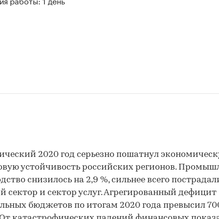
я работы: 1 день
ческий 2020 год серьезно пошатнул экономическ
вую устойчивость российских регионов. Промыш
дство снизилось на 2,9 %, сильнее всего пострадал
й сектор и сектор услуг. Агрегированный дефицит
льных бюджетов по итогам 2020 года превысил 70
 От катастрофических падений финансовых показ