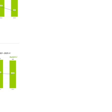
По нашей
более
даем
ма