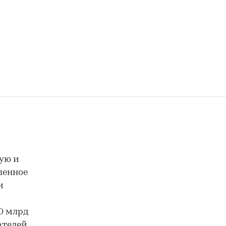
ую и
ленное
и
0 млрд
ателей