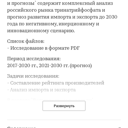
и прогнозы` содержит комплексный анализ
российского рынка тринатрийфосфата и
прогноз развития импорта и экспорта до 2030
года по негативному, инерционному и
инновационному сценарию.
Список файлов:
- Исследование в формате PDF
Период исследования:
2017-2020 гг., 2021-2030 гг. (прогноз)
Задачи исследования:
- Составление рейтинга производителей
- Анализ импорта и экспорта
В разделе `Ведущие производители`
Развернуть
рассмотрены компании:
ООО `Б И М`, ООО ПКФ `ХИМАВАНГАРД`, ООО ПО
`РАССВЕТ`, АО `РЕАТЭКС`, ООО ПК `ВЕРИНА`, АО