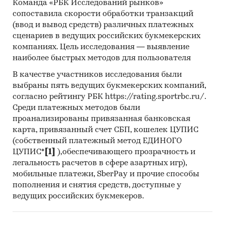
`РОСТЭКСПОСНАБ 8` (2,9%).
Команда «РБК Исследований рынков»
сопоставила скорости обработки транзакций
Данные игроков ВЭД:
(ввод и вывод средств) различных платежных
Также в исследовании представлена
сценариев в ведущих российских букмекерских
информация об участниках ВЭД с объемами
компаниях. Цель исследования — выявление
поставок:
наиболее быстрых методов для пользователя
- Рейтинг крупнейших российских импортеров
В качестве участников исследования были
и зарубежных поставщиков
выбраны пять ведущих букмекерских компаний,
- Рейтинг ведущих российских экспортеров и
согласно рейтингу РБК https://rating.sportrbc.ru/.
зарубежных покупателей
Среди платежных методов были
проанализированы привязанная банковская
Единицы измерения:
карта, привязанный счет СБП, кошелек ЦУПИС
Количественные показатели в отчете
(собственный платежный метод ЕДИНОГО
рассчитаны в тоннах, стоимостные - в
ЦУПИС*
[1]
),обеспечивающего прозрачность и
долларах и рублях
легальность расчетов в сфере азартных игр),
мобильные платежи, SberPay и прочие способы
География исследования:
пополнения и снятия средств, доступные у
РФ, федеральные округа и регионы РФ, страны
ведущих российских букмекеров.
мира
Категории:
Промышленность
/
Химическая