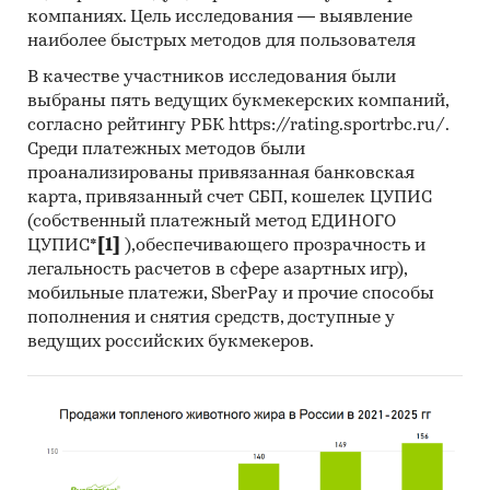
компаниях. Цель исследования — выявление
Материалы DataMonitor, EuroMonitor,
наиболее быстрых методов для пользователя
Eurostat.
В качестве участников исследования были
Печатные и электронные деловые и
выбраны пять ведущих букмекерских компаний,
согласно рейтингу РБК https://rating.sportrbc.ru/.
специализированные издания,
Среди платежных методов были
аналитические обзоры.
проанализированы привязанная банковская
Ресурсы сети Интернет в России и мире.
карта, привязанный счет СБП, кошелек ЦУПИС
(собственный платежный метод ЕДИНОГО
Экспертные опросы.
ЦУПИС*
[1]
),обеспечивающего прозрачность и
Материалы участников отечественного и
легальность расчетов в сфере азартных игр),
мирового рынков.
мобильные платежи, SberPay и прочие способы
пополнения и снятия средств, доступные у
Результаты исследований маркетинговых и
ведущих российских букмекеров.
консалтинговых агентств.
Материалы отраслевых учреждений и базы
данных.
Результаты ценовых мониторингов.