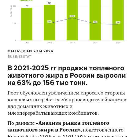
Материалы и базы данных статистики ООН
(United Nations Statistics Division:
Commodity Trade Statistics, Industrial
Commodity Statistics, Food and Agriculture
Organization и др.).
Материалы Международного Валютного
Фонда (International Monetary Fund).
СТАТЬЯ, 5 АВГУСТА 2026
BUSINESSTAT
Материалы Всемирного банка (World Bank).
В 2021-2025 гг продажи топленого
Материалы ВТО (World Trade Organization).
животного жира в России выросли
Материалы Организации экономического
на 63% до 156 тыс тонн.
сотрудничества и развития (Organization for
Рост обусловлен увеличением спроса со стороны
Economic Cooperation and Development).
ключевых потребителей: производителей кормов
Материалы International Trade Centre.
для домашних животных и
мясоперерабатывающих комбинатов.
Материалы Index Mundi.
По данным
«Анализа рынка топленого
Результаты исследований DISCOVERY
животного жира в России»
, подготовленного
Research Group.
BusinesStat в 2026 г, за 2021-2025 гг его продажи в