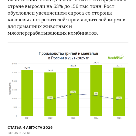
Объем и структура выборки
стране выросли на 63% до 156 тыс тонн. Рост
обусловлен увеличением спроса со стороны
Процедура контент-анализа документов не
ключевых потребителей: производителей кормов
предполагает расчета объема выборочной
для домашних животных и
совокупности. Обработке и анализу подлежат
мясоперерабатывающих комбинатов.
все доступные исследователю документы.
К отчету прилагается обработанная и
пригодная к дальнейшему использованию
база
данных с подробной информацией об
импорте в Россию и экспорте из России
вискозной нити.
База включает в себя
большое число различных показателей:
Категория продукта
Группа продукта
Производитель
СТАТЬЯ, 4 АВГУСТА 2026
Год импорта/экспорта
BUSINESSTAT