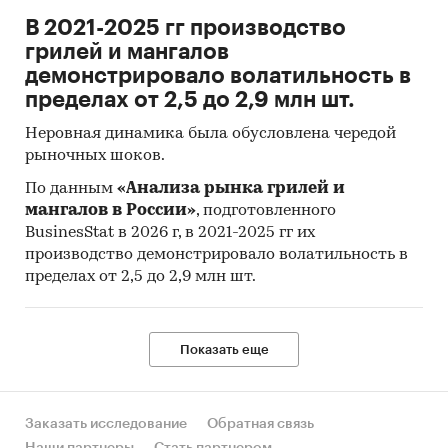
Месяц импорта/экспорта
В 2021-2025 гг производство
Компании получатели и отправители
грилей и мангалов
товара
демонстрировало волатильность в
пределах от 2,5 до 2,9 млн шт.
Страны получатели, отправители и
производители товара
Неровная динамика была обусловлена чередой
рыночных шоков.
Объем импорта и экспорта в натуральном
выражении
По данным
«Анализа рынка грилей и
мангалов в России»
, подготовленного
Объем импорта и экспорта в стоимостном
BusinesStat в 2026 г, в 2021-2025 гг их
выражении
производство демонстрировало волатильность в
пределах от 2,5 до 2,9 млн шт.
Содержащиеся в базе данных сведения
позволят Вам самостоятельно выполнить
любые требующиеся запросы, которые не
Показать еще
включены в отчет.
Категории:
Промышленность
/
...
/
Текстильная промышленность
/
Нитки
Заказать исследование
Обратная связь
Россия