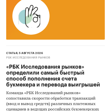
основных методов анализа данных выступают
так называемые (1) Традиционный
(качественный) контент-анализ интервью и
документов и (2) Квантитативный
(количественный) анализ с применением
пакетов программ, к которым имеет доступ
наше агентство.
Контент-анализ выполняется в рамках
проведения Desk Research (кабинетное
СТАТЬЯ, 5 АВГУСТА 2026
исследование). В общем виде целью
РБК ИССЛЕДОВАНИЯ РЫНКОВ
кабинетного исследования является
«РБК Исследования рынков»
проанализировать ситуацию на рынке
определили самый быстрый
вискозной нити и получить (рассчитать)
способ пополнения счета
показатели, характеризующие его состояние в
букмекера и перевода выигрышей
настоящее время и в будущем.
Команда «РБК Исследований рынков»
Метод анализа данных
сопоставила скорости обработки транзакций
(ввод и вывод средств) различных платежных
Базы данных Федеральной Таможенной
сценариев в ведущих российских букмекерских
службы РФ, ФСГС РФ (Росстат).