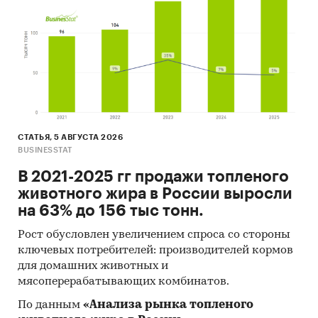
Печатные и электронные деловые и
специализированные издания,
аналитические обзоры.
Ресурсы сети Интернет в России и мире.
Экспертные опросы.
Материалы участников отечественного и
СТАТЬЯ, 5 АВГУСТА 2026
мирового рынков.
BUSINESSTAT
Результаты исследований маркетинговых и
В 2021-2025 гг продажи топленого
консалтинговых агентств.
животного жира в России выросли
Материалы отраслевых учреждений и базы
на 63% до 156 тыс тонн.
данных.
Рост обусловлен увеличением спроса со стороны
Результаты ценовых мониторингов.
ключевых потребителей: производителей кормов
для домашних животных и
Материалы и базы данных статистики ООН
мясоперерабатывающих комбинатов.
(United Nations Statistics Division:
По данным
«Анализа рынка топленого
Commodity Trade Statistics, Industrial