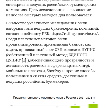
(количественный) анализ с применением
сценариев в ведущих российских букмекерских
пакетов программ, к которым имеет доступ
компаниях. Цель исследования — выявление
наше агентство.
наиболее быстрых методов для пользователя
Контент-анализ выполняется в рамках
В качестве участников исследования были
проведения Desk Research (кабинетное
выбраны пять ведущих букмекерских компаний,
исследование). В общем виде целью
согласно рейтингу РБК https://rating.sportrbc.ru/.
кабинетного исследования является
Среди платежных методов были
проанализированы привязанная банковская
проанализировать ситуацию на рынке
карта, привязанный счет СБП, кошелек ЦУПИС
стационарных подъемных платформ для
(собственный платежный метод ЕДИНОГО
инвалидов и получить (рассчитать) показатели,
ЦУПИС*
[1]
),обеспечивающего прозрачность и
характеризующие его состояние в настоящее
легальность расчетов в сфере азартных игр),
время и в будущем.
мобильные платежи, SberPay и прочие способы
пополнения и снятия средств, доступные у
Метод анализа данных
ведущих российских букмекеров.
Базы данных Федеральной Таможенной
службы РФ, ФСГС РФ (Росстат).
Материалы DataMonitor, EuroMonitor,
Eurostat.