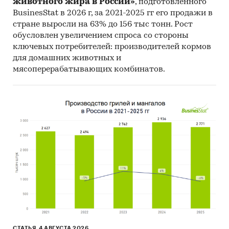
животного жира в России»
, подготовленного
Commodity Statistics, Food and Agriculture
BusinesStat в 2026 г, за 2021-2025 гг его продажи в
Organization и др.).
стране выросли на 63% до 156 тыс тонн. Рост
Материалы Международного Валютного
обусловлен увеличением спроса со стороны
Фонда (International Monetary Fund).
ключевых потребителей: производителей кормов
для домашних животных и
Материалы Всемирного банка (World Bank).
мясоперерабатывающих комбинатов.
Материалы ВТО (World Trade Organization).
Материалы Организации экономического
сотрудничества и развития (Organization for
Economic Cooperation and Development).
Материалы International Trade Centre.
Материалы Index Mundi.
Результаты исследований DISCOVERY
Research Group.
Объем и структура выборки
Процедура контент-анализа документов не
СТАТЬЯ, 4 АВГУСТА 2026