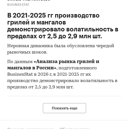
предполагает расчета объема выборочной
BUSINESSTAT
совокупности. Обработке и анализу подлежат
В 2021-2025 гг производство
все доступные исследователю документы.
грилей и мангалов
демонстрировало волатильность в
К отчету прилагается обработанная и
пределах от 2,5 до 2,9 млн шт.
пригодная к дальнейшему использованию
база
данных с подробной информацией об
Неровная динамика была обусловлена чередой
импорте в Россию и экспорте из России
рыночных шоков.
стационарных подъемных платформ для
По данным
«Анализа рынка грилей и
инвалидов.
База включает в себя большое
мангалов в России»
, подготовленного
число различных показателей:
BusinesStat в 2026 г, в 2021-2025 гг их
производство демонстрировало волатильность в
Категория продукта
пределах от 2,5 до 2,9 млн шт.
Производитель
Год импорта/экспорта
Показать еще
Месяц импорта/экспорта
Компании получатели и отправители
товара