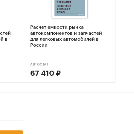
ынка
Расчет емкости рынка
астей
автокомпонентов и запчастей
й в
для легковых автомобилей в
России
АВТОСТАТ
67 410 ₽
 РФ
ким и
 с
-