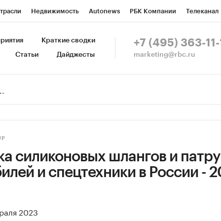
трасли
Недвижимость
Autonews
РБК Компании
Телеканал
изионеры
Национальные проекты
Город
Стиль
Крипто
Р
риятия
Краткие сводки
+7 (495) 363-11-
marketing@rbc.ru
Статьи
Дайджесты
зета
Спецпроекты СПб
Конференции СПб
Спецпроекты
Пр
Рынок наличной валюты
UP
ка силиконовых шлангов и патр
илей и спецтехники в России - 2
враля 2023