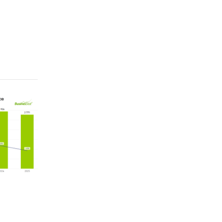
ков.
говых
ions
р.).
ional
тва и