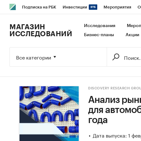
Подписка на РБК
Инвестиции
Мероприятия
О
РБК Образование
РБК Курсы
РБК Life
Тренды
В
МАГАЗИН
Исследования
Мероп
ИССЛЕДОВАНИЙ
Бизнес-планы
Акции
Исследования
Кредитные рейтинги
Франшизы
Га
Экономика
Бизнес
Технологии и медиа
Финансы
Все категории
DISCOVERY RESEARCH GRO
Анализ рын
для автомоб
года
Дата выпуска: 1 фе