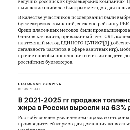
ведущих российских букмекерских компаниях. Ц
Контент
выявление наиболее быстрых методов для польз
(кабине
В качестве участников исследования были выбр
исследо
букмекерских компаний, согласно рейтингу РБК htt
силикон
Среди платежных методов были проанализиров
спецтех
банковская карта, привязанный счет СБП, коше
характе
платежный метод ЕДИНОГО ЦУПИС*
[1]
),обеспе
легальность расчетов в сфере азартных игр), мо
Метод 
прочие способы пополнения и снятия средств, д
российских букмекеров.
Базы
(Росс
СТАТЬЯ, 5 АВГУСТА 2026
Матер
BUSINESSTAT
Печа
В 2021-2025 гг продажи топлен
изда
жира в России выросли на 63% д
Ресу
Рост обусловлен увеличением спроса со стороны
Эксп
производителей кормов для домашних животны