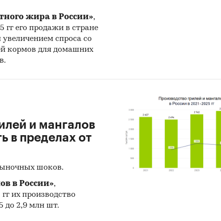
риалы участников отечественного и мирового рын
тного жира в России»
,
льтаты исследований маркетинговых и консалтин
25 гг его продажи в стране
ств.
н увеличением спроса со
ей кормов для домашних
риалы отраслевых учреждений и базы данных.
в.
льтаты ценовых мониторингов.
риалы и базы данных статистики ООН (United Nat
stics Division: Commodity Trade Statistics, Industrial
dity Statistics, Food and Agriculture Organization и д
илей и мангалов
риалы Международного Валютного Фонда (Internat
 в пределах от
ary Fund).
риалы Всемирного банка (World Bank).
рыночных шоков.
риалы ВТО (World Trade Organization).
ов в России»
,
5 гг их производство
риалы Организации экономического сотрудничес
 до 2,9 млн шт.
тия (Organization for Economic Cooperation and