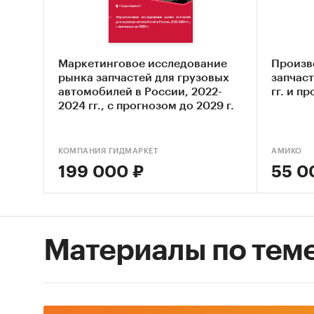
(в б
патр
Фина
Маркетинговое исследование
Произв
сили
рынка запчастей для грузовых
запчаст
автомобилей в России, 2022-
гг. и п
спец
2024 гг., с прогнозом до 2029 г.
Метод 
КОМПАНИЯ ГИДМАРКЕТ
АМИКО
ФСГС РФ
199 000 ₽
55 0
произв
(Росста
сложным
таким с
Материалы по тем
Анализ
произв
получен
хозяйст