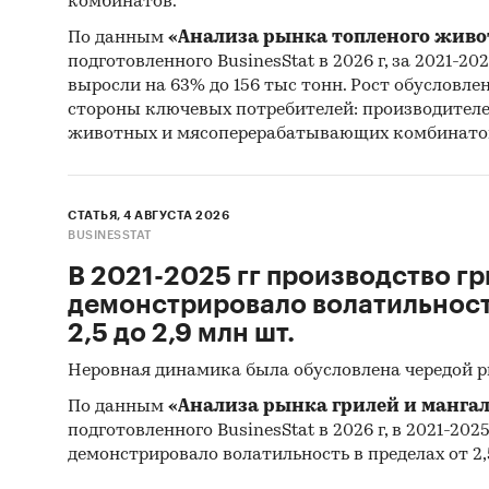
комбинатов.
Мате
По данным
«Анализа рынка топленого живо
Резу
подготовленного BusinesStat в 2026 г, за 2021-20
агент
выросли на 63% до 156 тыс тонн. Рост обусловле
стороны ключевых потребителей: производител
Мате
животных и мясоперерабатывающих комбинато
Резу
Мате
СТАТЬЯ, 4 АВГУСТА 2026
Stati
BUSINESSTAT
Commo
В 2021-2025 гг производство гр
Мате
демонстрировало волатильность
Monet
2,5 до 2,9 млн шт.
Мате
Неровная динамика была обусловлена чередой 
Мате
По данным
«Анализа рынка грилей и мангал
подготовленного BusinesStat в 2026 г, в 2021-202
Мате
демонстрировало волатильность в пределах от 2,5
разви