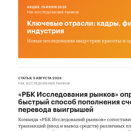
источни
AКЦИЯ, 19 ИЮНЯ 2026
РБК ИССЛЕДОВАНИЯ РЫНКОВ
собстве
Ключевые отрасли: кадры, фи
Интерв
индустрия
произв
Новые исследования индустрии красоты и з
деятель
Myster
об объе
в
перег
(Myster
СТАТЬЯ, 5 АВГУСТА 2026
РБК ИССЛЕДОВАНИЯ РЫНКОВ
Монито
«РБК Исследования рынков» оп
данных 
быстрый способ пополнения сч
(качест
перевода выигрышей
Квантит
Команда «РБК Исследований рынков» сопостави
пакетов
транзакций (ввод и вывод средств) различных п