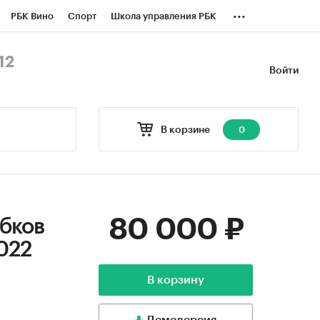
...
РБК Вино
Спорт
Школа управления РБК
БК Бизнес-среда
Дискуссионный клуб
12
Войти
оверка контрагентов
Политика
В корзине
0
80 000 ₽
убков
022
В корзину