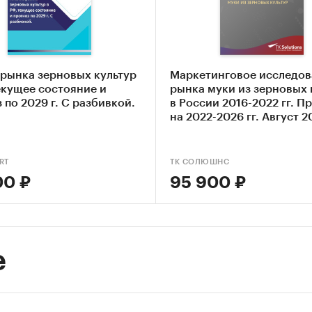
озимая
 рынка зерновых культур
Маркетинговое исследов
яровая
екущее состояние и
рынка муки из зерновых 
 по 2029 г. С разбивкой.
в России 2016-2022 гг. П
на 2022-2026 гг. Август 2
ь озимый
ь яровой
кале
RT
ТК СОЛЮШНС
00 ₽
95 900 ₽
ле `Производство` рассмотрены виды:
ица озимая
ца яровая
ха
е
уза на зерно