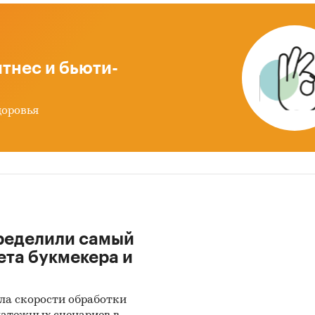
озимая
яровая
тнес и бьюти-
ь озимый
ь яровой
доровья
кале
ле `Ведущие производители` рассмотрены компан
ГРОФИРМА `ЗОЛОТАЯ НИВА`, ООО КОМПАНИЯ `БИО
О `АВРОРА`, ООО `РУССКИЙ ЯЧМЕНЬ`, ООО `АГРО
 ООО `РАНЕНБУРГЪ`, АО `РАССВЕТ`, ООО `АГРОХОЛ
КИЙ`, ООО `АВАНГАРД-АГРО-ОРЕЛ`, ЗАО
ределили самый
ОЯРУЖСКАЯ ЗЕРНОВАЯ КОМПАНИЯ`, ООО
ета букмекера и
ОМПЛЕКС `НОВОКУБАНСКИЙ`, ООО `АГРОКОМПЛ
СКИЙ`, ООО `ПРИСТЕНСКАЯ ЗЕРНОВАЯ КОМПАНИЯ
ЖДЕНИЕ`, ООО `ОКА МОЛОКО`, ООО `ДОБРЫНЯ`, А
ла скорости обработки
`, ООО `МПК`, ООО `АМУРАГРОКОМПЛЕКС`, ООО `Р