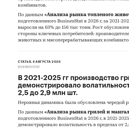
- Овес
комбинатов.
- Кукур
- Рис
По данным
«Анализа рынка топленого живо
подготовленного BusinesStat в 2026 г, за 2021-20
- Зерно
выросли на 63% до 156 тыс тонн. Рост обусловле
- Гречи
стороны ключевых потребителей: производител
животных и мясоперерабатывающих комбинато
В разде
HAJDU K
EXPORTS
СТАТЬЯ, 4 АВГУСТА 2026
PIONEER
BUSINESSTAT
PIONEER
В 2021-2025 гг производство гр
(PVT) L
демонстрировало волатильность
SRBIJA D
2,5 до 2,9 млн шт.
EURALIS
UAB, LI
Неровная динамика была обусловлена чередой 
AGRICUL
По данным
«Анализа рынка грилей и мангал
GMBH
подготовленного BusinesStat в 2026 г, в 2021-202
демонстрировало волатильность в пределах от 2,5