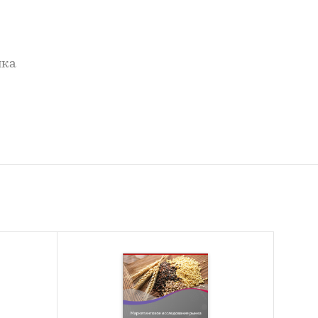
нка
ены