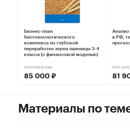
- Овес
- Просо
- Рис
- Рожь 
Бизнес-план
Анализ
- Рожь 
биотехнологического
в РФ, т
комплекса по глубокой
прогноз
- Сорго
переработке зерна пшеницы 3-4
- Ячмен
класса (с финансовой моделью)
- Ячмен
с индивидуальной адаптацией
под нужды клиента
- Трити
VTSCONSULTING
ROIF EXPE
85 000 ₽
81 9
В разде
- Пшен
- Пшени
- Гречи
Материалы по тем
- Кукур
- Овес
- Просо