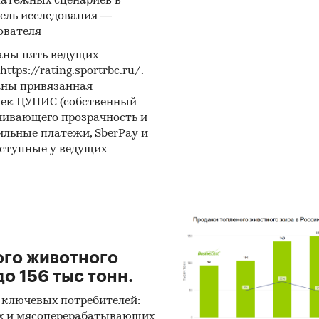
латежных сценариев в
`
ель исследования —
ователя
ле `Цены производителей` рассмотрены виды:
аны пять ведущих
вые культуры
ps://rating.sportrbc.ru/.
ица
аны привязанная
ь
лек ЦУПИС (собственный
чивающего прозрачность и
бильные платежи, SberPay и
оступные у ведущих
ха
уза
ле `Импорт` и `Экспорт` рассмотрены виды:
ого животного
ца и меслин
о 156 тыс тонн.
ь
 ключевых потребителей:
х и мясоперерабатывающих