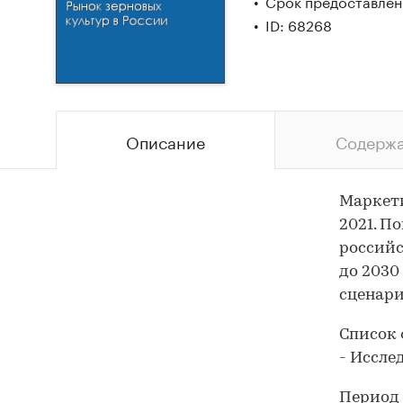
Срок предоставлени
ID: 68268
Описание
Содерж
Маркети
2021. П
российс
до 2030
сценари
Список 
- Иссле
Период 