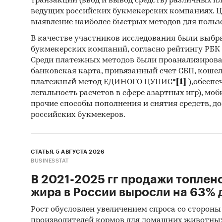
транзакций (ввод и вывод средств) различных п
`РЕСУРС
ведущих российских букмекерских компаниях. Ц
выявление наиболее быстрых методов для польз
В разде
В качестве участников исследования были выбр
- Зерно
букмекерских компаний, согласно рейтингу РБК htt
- Пшен
Среди платежных методов были проанализиров
- Ячмен
банковская карта, привязанный счет СБП, коше
платежный метод ЕДИНОГО ЦУПИС*
[1]
),обеспе
- Рожь
легальность расчетов в сфере азартных игр), мо
- Просо
прочие способы пополнения и снятия средств, д
- Овес
российских букмекеров.
- Рис
- Гречи
- Кукур
СТАТЬЯ, 5 АВГУСТА 2026
BUSINESSTAT
В разде
В 2021-2025 гг продажи топлен
- Пшени
жира в России выросли на 63% д
- Рожь
- Ячмен
Рост обусловлен увеличением спроса со стороны
производителей кормов для домашних животны