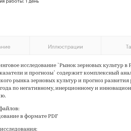
я работы: 1 день
ание
Иллюстрации
Т
нговое исследование `Рынок зерновых культур в Р
оказатели и прогнозы` содержит комплексный ана
кого рынка зерновых культур и прогноз развития
 года по негативному, инерционному и инновацио
ю.
файлов:
дование в формате PDF
исследования: