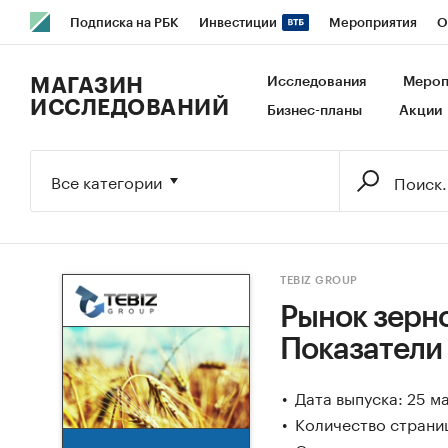
Подписка на РБК
Инвестиции
Мероприятия
О
РБК Образование
РБК Курсы
РБК Life
Тренды
В
МАГАЗИН
Исследования
Мероп
ИССЛЕДОВАНИЙ
Бизнес-планы
Акции
Исследования
Кредитные рейтинги
Франшизы
Га
Экономика
Бизнес
Технологии и медиа
Финансы
Все категории
TEBIZ GROUP
Рынок зерно
Показатели
Дата выпуска: 25 м
Количество страни