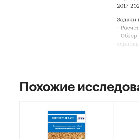
2017-202
Задачи 
- Расче
- Обзор
зерновы
- Анали
- Соста
- Анали
- Анали
Похожие исследов
- Форми
В разде
виды:
- Пшен
- Пшени
- Гречи
- Кукур