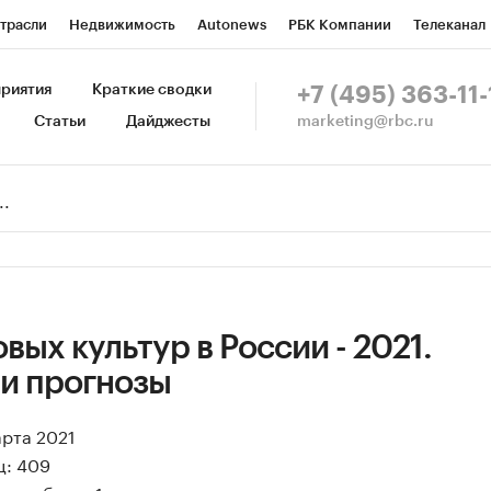
трасли
Недвижимость
Autonews
РБК Компании
Телеканал
изионеры
Национальные проекты
Город
Стиль
Крипто
Р
риятия
Краткие сводки
+7 (495) 363-11-
marketing@rbc.ru
Статьи
Дайджесты
зета
Спецпроекты СПб
Конференции СПб
Спецпроекты
Пр
Рынок наличной валюты
вых культур в России - 2021.
 и прогнозы
арта 2021
ц: 409