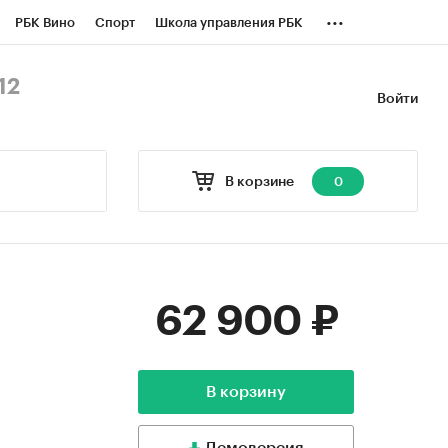
...
РБК Вино
Спорт
Школа управления РБК
БК Бизнес-среда
Дискуссионный клуб
12
Войти
оверка контрагентов
Политика
В корзине
0
62 900 ₽
В корзину