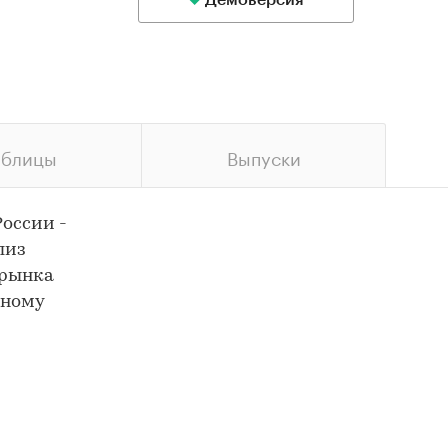
Демоверсия
аблицы
Выпуски
оссии -
лиз
 рынка
нному