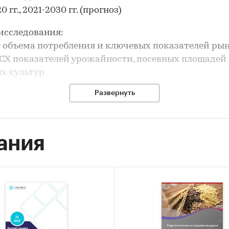
0 гг., 2021-2030 гг. (прогноз)
исследования:
т объема потребления и ключевых показателей ры
 СХ показателей урожайности, посевных площадей
х культур
з производства зерновых культур
Развернуть
вление рейтинга производителей
з цен производителей зерновых культур
з импорта и экспорта
ания
рование прогноза развития рынка
ле `Урожайность` и `Посевные площади` рассмотр
ица озимая
ца яровая
ха
уза на зерно