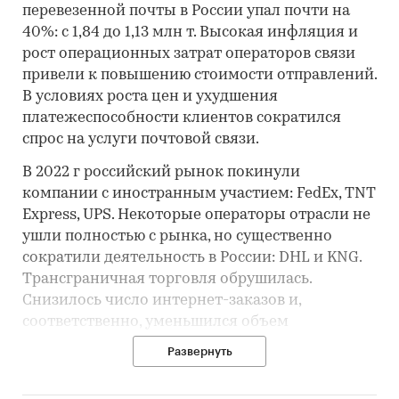
перевезенной почты в России упал почти на
40%: с 1,84 до 1,13 млн т. Высокая инфляция и
рост операционных затрат операторов связи
привели к повышению стоимости отправлений.
В условиях роста цен и ухудшения
платежеспособности клиентов сократился
спрос на услуги почтовой связи.
В 2022 г российский рынок покинули
компании с иностранным участием: FedEx, TNT
Express, UPS. Некоторые операторы отрасли не
ушли полностью с рынка, но существенно
сократили деятельность в России: DHL и KNG.
Трансграничная торговля обрушилась.
Снизилось число интернет-заказов и,
соответственно, уменьшился объем
международных отправлений. Однако доля
Развернуть
международного обмена почтовой связью
составляет только 0,1% от совокупного объема