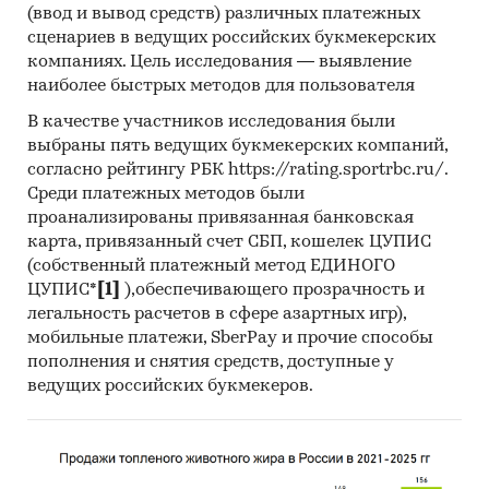
Приведены финансовые рейтинги
(ввод и вывод средств) различных платежных
крупнейших предприятий отрасли:
Арвато
сценариев в ведущих российских букмекерских
компаниях. Цель исследования — выявление
рус, Бета про, Главный центр специальной
наиболее быстрых методов для пользователя
связи, Дальавиаэкспресс, ДПД рус, КС
холдинговая компания, КСЭ, Курьер-Регион
В качестве участников исследования были
Столица, Курьер-Регион, Курьер-Экспресс,
выбраны пять ведущих букмекерских компаний,
Оксенд, Почта Крыма, Почта России, СДЭК-
согласно рейтингу РБК https://rating.sportrbc.ru/.
Глобал, СДЭК-Закамье, Сервис дистанционной
Среди платежных методов были
проанализированы привязанная банковская
торговли, Сити Рапид, ТНТ Экспресс Уорлдуайд
карта, привязанный счет СБП, кошелек ЦУПИС
(СНГ), Фрейт Линк, Юнайтед Парсел Сервис
(собственный платежный метод ЕДИНОГО
(рус).
ЦУПИС*
[1]
),обеспечивающего прозрачность и
При подготовке обзора используется
легальность расчетов в сфере азартных игр),
мобильные платежи, SberPay и прочие способы
официальная статистика и собранные
пополнения и снятия средств, доступные у
данные.
ведущих российских букмекеров.
Информация профильных ведомств:
Федеральная служба государственной
статистики (Росстат)