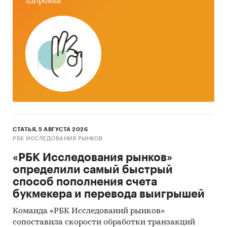
здоровья
переводы, письменная корреспонденция,
посылки
Оборудование почтовых организаций:
машины для обвязки и упаковки
постпакетов, пачек газет и журналов,
почтово-кассовые терминалы, почтовые
тележки, фискальные контрольно-кассовые
машины, штемпелевальные машины
Объекты почтовой связи:
доставочные
участки, магистральные сортировочные
СТАТЬЯ, 5 АВГУСТА 2026
РБК ИССЛЕДОВАНИЯ РЫНКОВ
центры, отделения перевозки почты,
почтамты
«РБК Исследования рынков»
определили самый быстрый
Транспорт почтовых организаций:
способ пополнения счета
автомобили, почтовые вагоны
букмекера и перевода выигрышей
В обзоре отдельные показатели
Команда «РБК Исследований рынков»
детализированы по регионам страны.
сопоставила скорости обработки транзакций