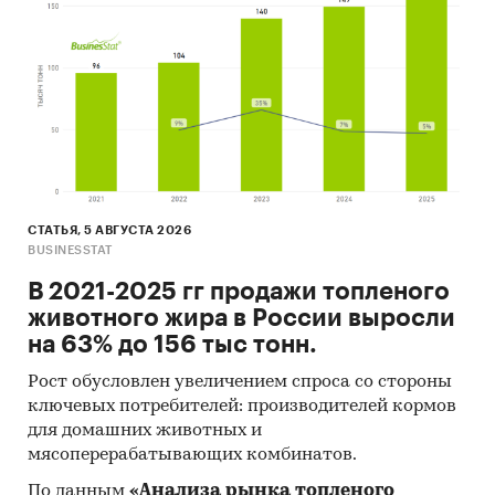
Федеральная налоговая служба
Министерство цифрового развития, связи и
массовых коммуникаций
Информация, собранная BusinesStat:
анализ открытой информации о рынке
почтовых и курьерских услуг
оценки экспертов рынка почтовых и
СТАТЬЯ, 5 АВГУСТА 2026
BUSINESSTAT
курьерских услуг
В 2021-2025 гг продажи топленого
Категории:
Транспорт и логистика
/
Почтовые,
животного жира в России выросли
курьерские услуги
на 63% до 156 тыс тонн.
Россия
Почта
Рост обусловлен увеличением спроса со стороны
ключевых потребителей: производителей кормов
для домашних животных и
мясоперерабатывающих комбинатов.
По данным
«Анализа рынка топленого