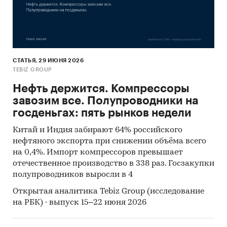
сегментации по видам) входят расходы на
молоко, кефир, ряженка, биолакт, молочные
коктейли без добавления и с добавлением
фруктов и злаков для детского питания.
О компании:
СТАТЬЯ, 29 ИЮНЯ 2026
TEBIZ GROUP
Компания «Экспресс-Обзор» – с 2005 года на
Нефть держится. Компрессоры
рынке готовых исследований. Исследования,
завозим все. Полупроводники на
проведенные специалистами «Экспресс-
госденьгах: пять рынков недели
Обзор», дают возможность в сжатом виде
получить основную информацию и общее
Китай и Индия забирают 64% российского
представление о ситуации на рынке.
нефтяного экспорта при снижении объёма всего
Полученные в ходе исследования оценки
на 0,4%. Импорт компрессоров превышает
независимы и объективны.
отечественное производство в 338 раз. Госзакупки
полупроводников выросли в 4
В портфеле компании более 2000 регулярно
Открытая аналитика Tebiz Group (исследование
обновляемых исследований.
на РБК) · выпуск 15–22 июня 2026
Категории:
Потребительские товары
/
Детские товары
/
Детское питание