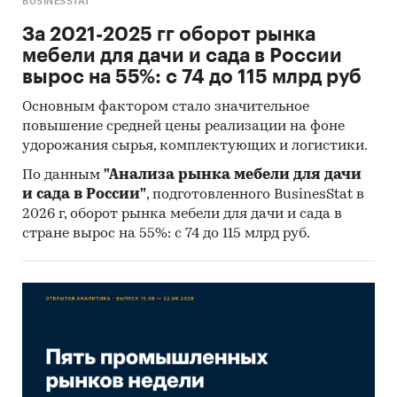
- Инфляции / индексу потребительских цен на
BUSINESSTAT
товар/услугу
или наиболее близкие товары/
За 2021-2025 гг оборот рынка
услуги
мебели для дачи и сада в России
вырос на 55%: с 74 до 115 млрд руб
- Объему розничных продаж услуг в
фактических и сопоставимых ценах
Основным фактором стало значительное
повышение средней цены реализации на фоне
- Объему розничных продаж
удорожания сырья, комплектующих и логистики.
продовольственных товаров в фактических и
сопоставимых ценах
По данным
"Анализа рынка мебели для дачи
и сада в России"
, подготовленного BusinesStat в
- Объему розничных продаж
2026 г, оборот рынка мебели для дачи и сада в
непродовольственных товаров в фактических
стране вырос на 55%: с 74 до 115 млрд руб.
и сопоставимых ценах
Изучаемая категория:
В отчете приведены данные по категории
"жидкие смеси на основе молока и
молочных продуктов, для детского
питания"
, в которую суммарно (без