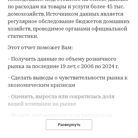
по расходам на товары и услуги более 45 тыс.
домохозяйств. Источником данных является
регулярное обследование бюджетов домашних
хозяйств, проводимое органами официальной
статистики.
Этот отчет поможет Вам:
- Получить данные по объему розничного
рынка за последние 19 лет, с 2006 по 2024 г.
- Сделать выводы о чувствительности рынка к
экономическим кризисам
- Оценить, выросла или сократилась доля
вашей компании на рынке
- Понять, как меняется доля расходов на
товар/услугу
в потребительской корзине
Развернуть
- Предположить, как будет развиваться