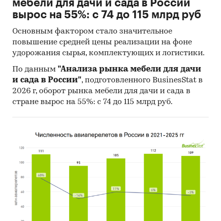
мебели для дачи и сада в России
куртки без утепленной подкладки (
кроме
вырос на 55%: с 74 до 115 млрд руб
кожаных
), включая "ветровки" из
синтетической и хлопчатобумажной ткани;
Основным фактором стало значительное
повышение средней цены реализации на фоне
- с
2021
года: пальто, плащи, куртки, ветровки
удорожания сырья, комплектующих и логистики.
из различных тканей (
включая кожу
),
неутепленные
По данным
"Анализа рынка мебели для дачи
и сада в России"
, подготовленного BusinesStat в
О компании:
2026 г, оборот рынка мебели для дачи и сада в
стране вырос на 55%: с 74 до 115 млрд руб.
Компания «Экспресс-Обзор» – с 2005 года на
рынке готовых исследований. Исследования,
проведенные специалистами «Экспресс-
Обзор», дают возможность в сжатом виде
получить основную информацию и общее
представление о ситуации на рынке.
Полученные в ходе исследования оценки
независимы и объективны.
В портфеле компании более 2000 регулярно
обновляемых исследований.