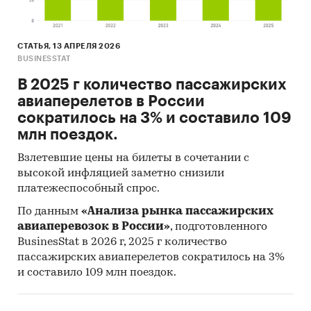
Категории:
Потребительские товары
/
...
/
Одежда
/
Верхняя одежда
СТАТЬЯ, 13 АПРЕЛЯ 2026
Потребительские товары
/
...
/
Верхняя
BUSINESSTAT
одежда
/
Куртки и Пуховики
Потребительские товары
/
...
/
Верхняя
В 2025 г количество пассажирских
одежда
/
Пальто
авиаперелетов в России
Пандемия
сократилось на 3% и составило 109
млн поездок.
Взлетевшие цены на билеты в сочетании с
высокой инфляцией заметно снизили
платежеспособный спрос.
По данным
«Анализа рынка пассажирских
авиаперевозок в России»
, подготовленного
BusinesStat в 2026 г, 2025 г количество
пассажирских авиаперелетов сократилось на 3%
и составило 109 млн поездок.