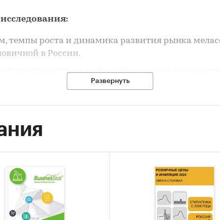
 исследования:
м, темпы роста и динамика развития рынка мела
ловичной в России.
м и темпы роста производства мелассы свеклович
Развернуть
ии.
м импорта в Россию и экспорта из России мелассы
ловичной.
ания
енты рынка мелассы свекловичной в России.
ень цен на рынке мелассы свекловичной в России.
чные доли основных участников на рынке меласс
ловичной в России.
урентная ситуация на рынке мелассы свекловично
ии.