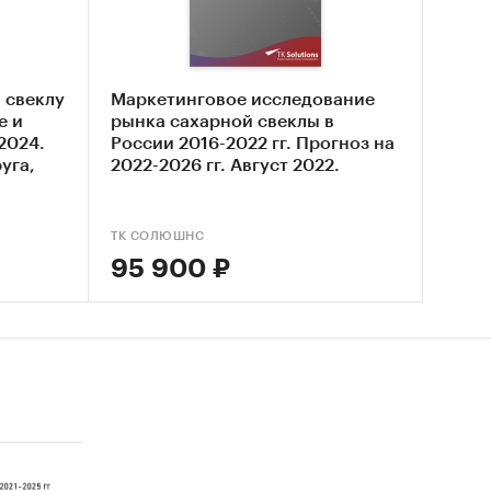
я рынка
 свеклу
Маркетинговое исследование
е и
рынка сахарной свеклы в
2024.
России 2016-2022 гг. Прогноз на
уга,
2022-2026 гг. Август 2022.
ТК СОЛЮШНС
95 900 ₽
так
нализ
венный)
ет
esearch