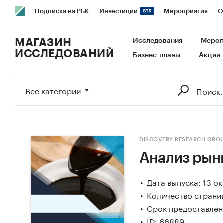
Подписка на РБК
Инвестиции
Мероприятия
О
РБК Образование
РБК Курсы
РБК Life
Тренды
В
МАГАЗИН
Исследования
Мероп
ИССЛЕДОВАНИЙ
Бизнес-планы
Акции
Исследования
Кредитные рейтинги
Франшизы
Га
Экономика
Бизнес
Технологии и медиа
Финансы
Все категории
DISCOVERY RESEARCH GRO
Анализ рын
Дата выпуска: 13 о
Количество страниц
Срок предоставлени
ID: 66889