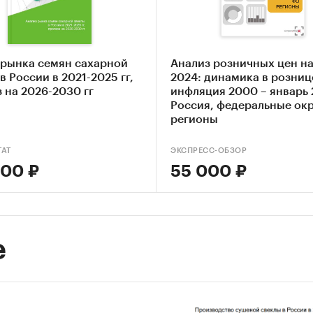
вные события, тенденции и перспективы развити
ссы свекловичной в России.
 исследования
 рынка семян сахарной
Анализ розничных цен на
в России в 2021-2025 гг,
2024: динамика в розниц
елассы свекловичной в России.
 на 2026-2030 гг
инфляция 2000 – январь 
Россия, федеральные окр
 сбора и анализа данных
регионы
м методом сбора данных является мониторинг
TAT
ЭКСПРЕСС-ОБЗОР
тов.
300 ₽
55 000 ₽
тве основных методов анализа данных выступают 
мые (1) Традиционный (качественный) контент-а
ю и документов и (2) Квантитативный (количест
е
с применением пакетов программ, к которым име
наше агентство.
-анализ выполняется в рамках проведения Desk R