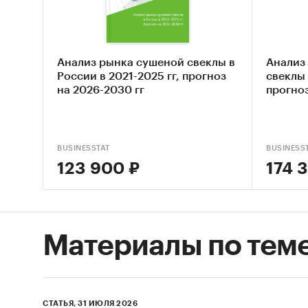
Осно
мела
Объект
Анализ рынка сушеной свеклы в
Анализ
России в 2021-2025 гг, прогноз
свеклы 
Рынок м
на 2026-2030 гг
прогноз
Методы
Основны
BUSINESSTAT
BUSINESS
докумен
123 900 ₽
174 
В качес
называе
интервь
Материалы по тем
анализ 
доступ 
Контент
СТАТЬЯ, 31 ИЮЛЯ 2026