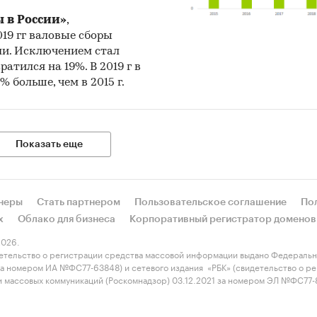
риалы Организации экономического сотрудничес
 в России»
,
2019 гг валовые сборы
тия (Organization for Economic Cooperation and
ли. Исключением стал
lopment).
ратился на 19%. В 2019 г в
иалы International Trade Centre.
% больше, чем в 2015 г.
риалы Index Mundi.
льтаты исследований DISCOVERY Research Group.
Показать еще
и структура выборки
ра контент-анализа документов не предполагает 
неры
Стать партнером
Пользовательское соглашение
По
выборочной совокупности. Обработке и анализу п
х
Облако для бизнеса
Корпоративный регистратор доменов
тупные исследователю документы.
026.
етельство о регистрации средства массовой информации выдано Федеральн
и:
 за номером ИА №ФС77-63848) и сетевого издания «РБК» (свидетельство о 
Сельское хозяйство
/
...
/
Овощи
/
Свекла
 и массовых коммуникаций (Роскомнадзор) 03.12.2021 за номером ЭЛ №ФС77
хозяйство
/
...
/
Производственные культуры
/
Сахарная свек
енность
/
...
/
Овощи
/
Свекла