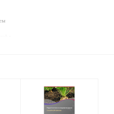
ссы
ной в
ы
й в