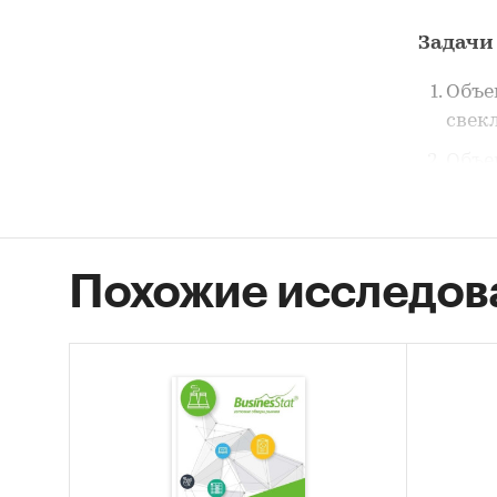
Задачи
Объе
свек
Объе
Росс
Объе
свек
Похожие исследов
Сегм
Уров
Рыно
свек
Конк
Росс