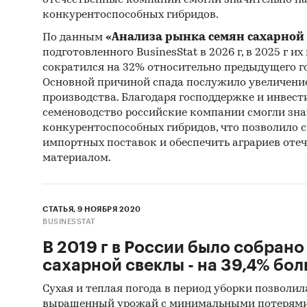
Ресу
конкурентоспособных гибридов.
Эксп
По данным
«Анализа рынка семян сахарной 
подготовленного BusinesStat в 2026 г, в 2025 г и
Мате
сократился на 32% относительно предыдущего год
Резу
Основной причиной спада послужило увеличени
производства. Благодаря господдержке и инвест
агент
семеноводство российские компании смогли зна
Мате
конкурентоспособных гибридов, что позволило с
импортных поставок и обеспечить аграриев от
Резу
материалом.
Мате
Stati
Commo
СТАТЬЯ, 9 НОЯБРЯ 2020
BUSINESSTAT
Мате
В 2019 г в России было собрано 
Monet
сахарной свеклы - на 39,4% боль
Мате
Сухая и теплая погода в период уборки позволил
Мате
выращенный урожай с минимальными потерями