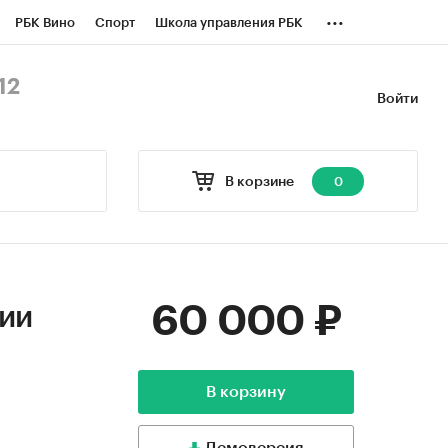
...
РБК Вино
Спорт
Школа управления РБК
БК Бизнес-среда
Дискуссионный клуб
12
Войти
оверка контрагентов
Политика
В корзине
0
60 000 ₽
сии
В корзину