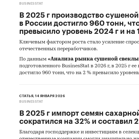
(кабине
BUSINESSTAT
исследо
В 2025 г производство сушеной
мелассы
в России достигло 960 тонн, чт
характе
превысило уровень 2024 г и на 1
Специал
Ключевым фактором роста стало усиление спрос
отечественных переработчиков.
телефон
и крупн
По данным
«Анализа рынка сушеной свеклы 
цены и 
подготовленного BusinesStat в 2026 г, в 2025 г е
достигло 960 тонн, что на 2 % превысило уровень 2
Метод 
Базы
СТАТЬЯ, 14 ЯНВАРЯ 2026
(Росс
BUSINESSTAT
Матер
В 2025 г импорт семян сахарно
сократился на 32% и составил 2,
Печа
изда
Благодаря господдержке и инвестициям в селек
отечественные компании смогли значительно н