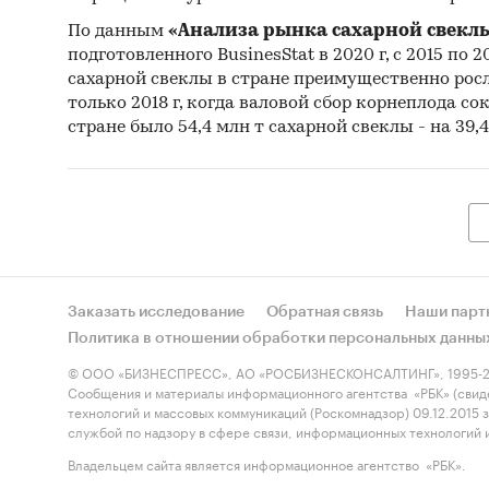
Мате
По данным
«Анализа рынка сахарной свеклы
подготовленного BusinesStat в 2020 г, с 2015 по 
разви
сахарной свеклы в стране преимущественно рос
Deve
только 2018 г, когда валовой сбор корнеплода сок
Матер
стране было 54,4 млн т сахарной свеклы - на 39,4
Мате
Резу
Объем 
Процеду
Заказать исследование
Обратная связь
Наши парт
объема 
Политика в отношении обработки персональных данны
все дос
© ООО «БИЗНЕСПРЕСС», АО «РОСБИЗНЕСКОНСАЛТИНГ», 1995-2
Сообщения и материалы информационного агентства «РБК» (свид
Категори
технологий и массовых коммуникаций (Роскомнадзор) 09.12.2015
службой по надзору в сфере связи, информационных технологий
Сельское 
Промышл
Владельцем сайта является информационное агентство «РБК».