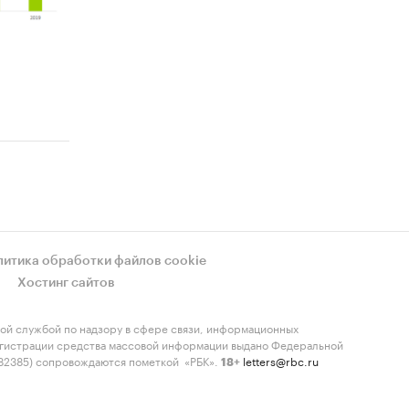
тва и
расчета
литика обработки файлов cookie
одлежат
Хостинг сайтов
ой службой по надзору в сфере связи, информационных
регистрации средства массовой информации выдано Федеральной
-82385) сопровождаются пометкой «РБК».
letters@rbc.ru
ла
18+