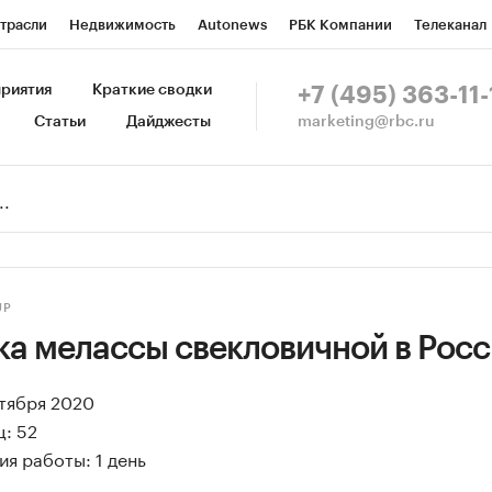
трасли
Недвижимость
Autonews
РБК Компании
Телеканал
изионеры
Национальные проекты
Город
Стиль
Крипто
Р
риятия
Краткие сводки
+7 (495) 363-11-
marketing@rbc.ru
Статьи
Дайджесты
зета
Спецпроекты СПб
Конференции СПб
Спецпроекты
Пр
Рынок наличной валюты
UP
ка мелассы свекловичной в Рос
ктября 2020
: 52
я работы: 1 день