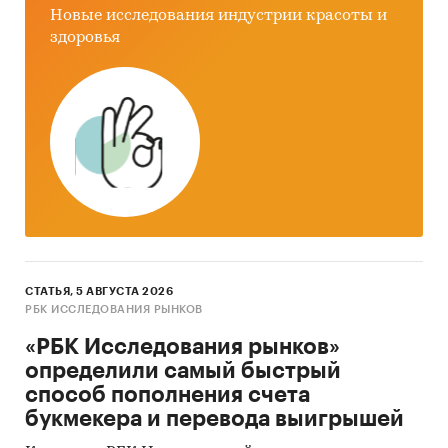
Новые исследования индустрии красоты и
предприятия пищевой промышленности;
здоровья
агрохолдинги;
спиртзаводы;
инвесторы.
Категории:
Сельское хозяйство
/
...
/
Зерновые
/
Пшеница
Россия
глютен
СТАТЬЯ, 5 АВГУСТА 2026
РБК ИССЛЕДОВАНИЯ РЫНКОВ
«РБК Исследования рынков»
определили самый быстрый
способ пополнения счета
букмекера и перевода выигрышей