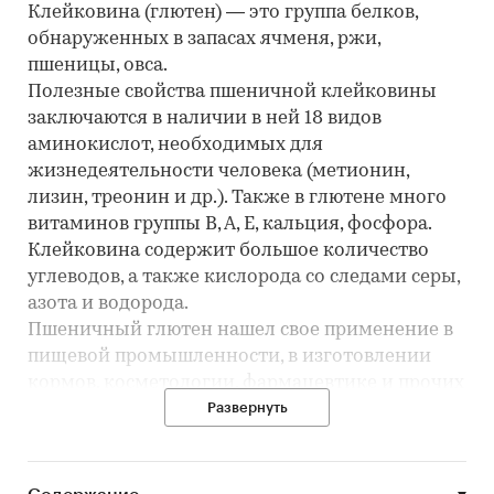
Клейковина (глютен) — это группа белков,
обнаруженных в запасах ячменя, ржи,
пшеницы, овса.
Полезные свойства пшеничной клейковины
заключаются в наличии в ней 18 видов
аминокислот, необходимых для
жизнедеятельности человека (метионин,
лизин, треонин и др.). Также в глютене много
витаминов группы В, А, Е, кальция, фосфора.
Клейковина содержит большое количество
углеводов, а также кислорода со следами серы,
азота и водорода.
Пшеничный глютен нашел свое применение в
пищевой промышленности, в изготовлении
кормов, косметологии, фармацевтике и прочих
отраслях.
Развернуть
Исследование включает следующие данные:
анализ российских производителей