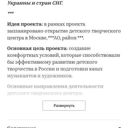
Украины и стран СНГ.
***
Идея проекта:
в рамках проекта
запланировано открытие детского творческого
центра в Москве, ***АО, район ***.
Основная цель проекта:
создание
комфортных условий, которые способствовали
бы эффективному развитию детского
творчества в России и подготовки юных
музыкантов и художников.
Основные направления деятельности
детского творческого центра:
уроки игры на фортепиано;
Развернуть
уроки игры на скрипке;
уроки игры на флейте;