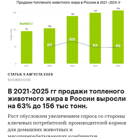
номенклатура названий. В наименованиях
образовательных организаций указываются
особенности деятельности.
В г. Москва на 01.01.2020 г. насчитывалось ***
заведений дополнительного образования (с
учетом филиалов). Наиболее
распространенным «видом» являются
«школы» (искусств: музыкальная,
художественная) – ***%.
СТАТЬЯ, 5 АВГУСТА 2026
Диаграмма 1. Структура сети учреждений
BUSINESSTAT
дополнительного образования, г. Москва, 2019
В 2021-2025 гг продажи топленого
г., %
животного жира в России выросли
на 63% до 156 тыс тонн.
***
Рост обусловлен увеличением спроса со стороны
Количество учреждений дополнительного
ключевых потребителей: производителей кормов
образования по художественно-творческому
для домашних животных и
направлению в г. Москве на 01.01.2020 г.
мясоперерабатывающих комбинатов.