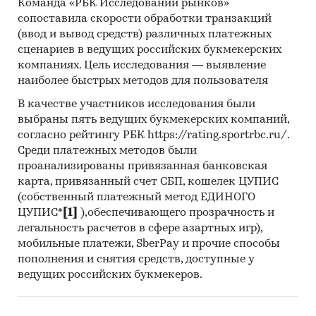
Команда «РБК Исследований рынков»
сопоставила скорости обработки транзакций
Необходимые инвестиции
тыс.
8 392
(ввод и вывод средств) различных платежных
руб.
сценариев в ведущих российских букмекерских
NPV
тыс.
***
компаниях. Цель исследования — выявление
наиболее быстрых методов для пользователя
руб.
В качестве участников исследования были
PI
раз
***
выбраны пять ведущих букмекерских компаний,
IRR
%
52%
согласно рейтингу РБК https://rating.sportrbc.ru/.
Среди платежных методов были
Срок окупаемости
мес.
30
проанализированы привязанная банковская
карта, привязанный счет СБП, кошелек ЦУПИС
Дисконтированный срок
мес.
***
(собственный платежный метод ЕДИНОГО
окупаемости
ЦУПИС*
[1]
),обеспечивающего прозрачность и
Выдержки из исследования
легальность расчетов в сфере азартных игр),
мобильные платежи, SberPay и прочие способы
Дополнительное образование детей, г.
пополнения и снятия средств, доступные у
Москва
ведущих российских букмекеров.
Для организаций дополнительного
образования характерна специфическая