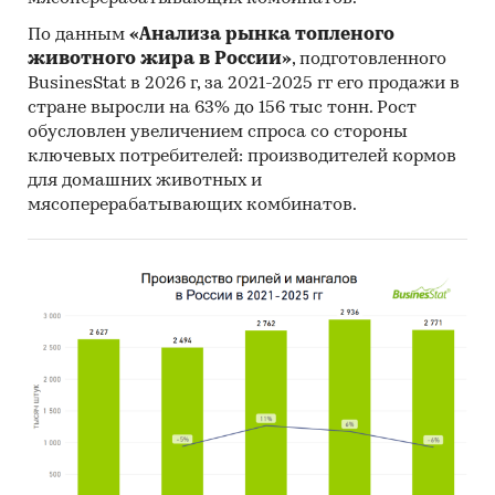
составило *** ед., в том числе:
По данным
«Анализа рынка топленого
центры – *** ед.;
животного жира в России»
, подготовленного
BusinesStat в 2026 г, за 2021-2025 гг его продажи в
дворцы – *** ед.;
стране выросли на 63% до 156 тыс тонн. Рост
дома – *** ед.;
обусловлен увеличением спроса со стороны
ключевых потребителей: производителей кормов
школы – *** ед.
для домашних животных и
мясоперерабатывающих комбинатов.
Действующее законодательство структурирует
программное поле дополнительного
образования по шести основным
направленностям: технической, естественно-
научной, физкультурно-спортивной,
художественной, туристско-краеведческой и
социально-педагогической.
Диаграмма 2. Распределение учащихся по
направленностям дополнительных
общеобразовательных программ, г. Москва,
2019 г.