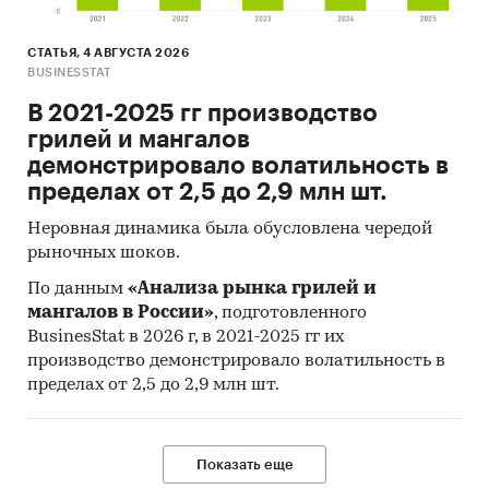
***
СТАТЬЯ, 4 АВГУСТА 2026
В области искусств занимается ***% (*** детей),
BUSINESSTAT
на социально-педагогическое дополнительное
В 2021-2025 гг производство
образование приходится ***%. Наименьшее
грилей и мангалов
количество детей занимается по туристско-
демонстрировало волатильность в
краеведческому направлению –***%.
пределах от 2,5 до 2,9 млн шт.
Неровная динамика была обусловлена чередой
рыночных шоков.
Число детских музыкальных, художественных,
хореографических школ и школ искусств
По данным
«Анализа рынка грилей и
Минкультуры России в 2019 году составило ***
мангалов в России»
, подготовленного
ед., что на *** заведений больше в сравнении с
BusinesStat в 2026 г, в 2021-2025 гг их
производство демонстрировало волатильность в
2018 годом. Необходимо отметить, что в
пределах от 2,5 до 2,9 млн шт.
период с 2015 года по 2018 год наблюдалась
негативная динамика к снижению количества
детских музыкальных, художественных,
Показать еще
хореографических школ и школ искусств.