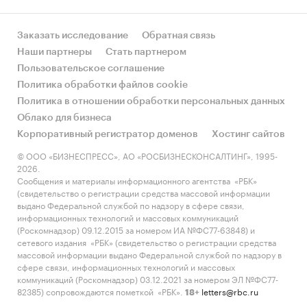
Диаграмма 3. Число детских музыкальных,
художественных, хореографических школ и
Заказать исследование
Обратная связь
школ искусств Минкультуры России, г. Москва,
Наши партнеры
Стать партнером
2015-2019 гг., ед.
Пользовательское соглашение
Политика обработки файлов cookie
***
Политика в отношении обработки персональных данных
Численность учащихся на начало учебного
Облако для бизнеса
2019 года в детских музыкальных,
Корпоративный регистратор доменов
Хостинг сайтов
художественных, хореографических школах и
© ООО «БИЗНЕСПРЕСС», АО «РОСБИЗНЕСКОНСАЛТИНГ», 1995-
школах искусств Минкультуры России
2026.
составила *** детей, что на ***% выше
Сообщения и материалы информационного агентства «РБК»
(свидетельство о регистрации средства массовой информации
показателя 2018 года и на ***% – в сравнении с
выдано Федеральной службой по надзору в сфере связи,
2015 годом.
информационных технологий и массовых коммуникаций
(Роскомнадзор) 09.12.2015 за номером ИА №ФС77-63848) и
Диаграмма 4. Численность учащихся на начало
сетевого издания «РБК» (свидетельство о регистрации средства
учебного года в детских музыкальных,
массовой информации выдано Федеральной службой по надзору в
сфере связи, информационных технологий и массовых
художественных, хореографических школах и
коммуникаций (Роскомнадзор) 03.12.2021 за номером ЭЛ №ФС77-
школах искусств Минкультуры России, г.
82385) сопровождаются пометкой «РБК».
letters@rbc.ru
18+
Москва, 2015-2019 гг., чел.