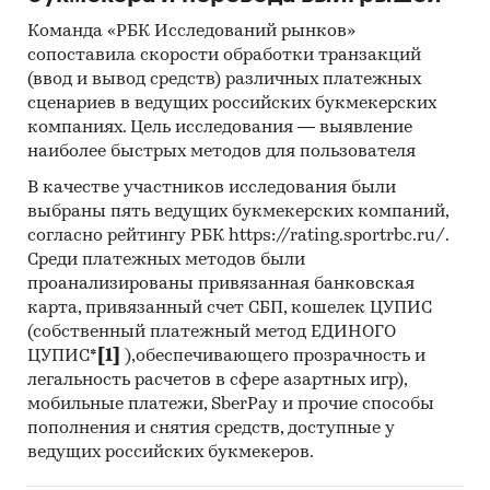
аналитика
Команда «РБК Исследований рынков»
Прогноз ГидМаркет. Современные
сопоставила скорости обработки транзакций
статистические методы прогнозирования с
(ввод и вывод средств) различных платежных
поправкой на мнение экспертов.
сценариев в ведущих российских букмекерских
компаниях. Цель исследования — выявление
Категории:
Промышленность
/
...
/
Добыча
наиболее быстрых методов для пользователя
камня
/
Известняк
Россия
В качестве участников исследования были
выбраны пять ведущих букмекерских компаний,
согласно рейтингу РБК https://rating.sportrbc.ru/.
Среди платежных методов были
проанализированы привязанная банковская
карта, привязанный счет СБП, кошелек ЦУПИС
(собственный платежный метод ЕДИНОГО
ЦУПИС*
[1]
),обеспечивающего прозрачность и
легальность расчетов в сфере азартных игр),
мобильные платежи, SberPay и прочие способы
пополнения и снятия средств, доступные у
ведущих российских букмекеров.