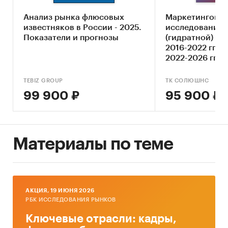
Обзор российского рынка извести
Анализ рынка флюсовых
Маркетингово
Конкурентный анализ на рынке
известняков в России - 2025.
исследование 
извести
Показатели и прогнозы
(гидратной) из
2016-2022 гг. 
Анализ производства извести
2022-2026 гг. А
Анализ внешнеторговых поставок извести
TEBIZ GROUP
ТК СОЛЮШНС
Анализ потребления извести
99 900 ₽
95 900 ₽
Ценовой анализ
Оценка факторов инвестиционной
привлекательности рынка
Материалы по теме
Прогноз развития рынка извести до 2026 г.
Рекомендации и выводы
Источники информации:
AКЦИЯ, 19 ИЮНЯ 2026
РБК ИССЛЕДОВАНИЯ РЫНКОВ
Базы данных государственных органов
Ключевые отрасли: кадры,
статистики