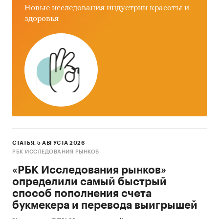
зарубежных покупателей
Новые исследования индустрии красоты и
здоровья
Единицы измерения:
Количественные показатели в отчете
рассчитаны в тоннах, стоимостные - в
долларах и рублях
География исследования:
РФ, федеральные округа и регионы РФ, страны
мира
Категории:
Промышленность
/
...
/
Добыча
камня
/
Известняк
Россия
СТАТЬЯ, 5 АВГУСТА 2026
Флюсовый известняк
РБК ИССЛЕДОВАНИЯ РЫНКОВ
«РБК Исследования рынков»
определили самый быстрый
способ пополнения счета
букмекера и перевода выигрышей