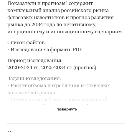
Показатели и прогнозы` содержит
комплексный анализ российского рынка
флюсовых известняков и прогноз развития
рынка до 2034 года по негативному,
инерционному и инновационному сценариям.
Список файлов:
- Исследование в формате PDF
Период исследования:
2020-2024 гг., 2025-2034 гг. (прогноз)
Задачи исследования:
- Расчет объема потребления и ключевых
показателей рынка
- Составление рейтинга производителей
- Анализ импорта и экспорта
Развернуть
- Формирование прогноза развития рынка
В разделе `Ведущие производители`