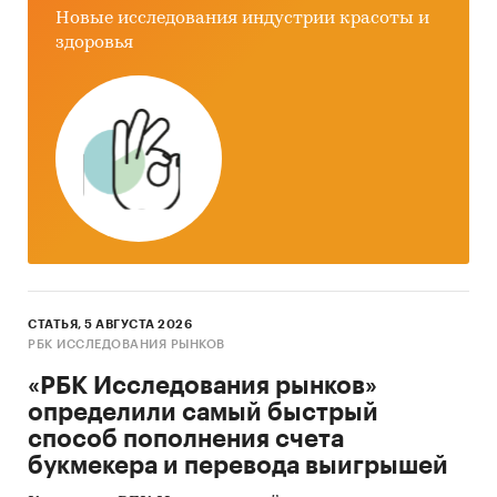
Новые исследования индустрии красоты и
мира
здоровья
Категории:
Промышленность
/
...
/
Алкогольные напитки
/
Пиво
Промышленность
/
Промышленное
оборудование
Россия
СТАТЬЯ, 5 АВГУСТА 2026
РБК ИССЛЕДОВАНИЯ РЫНКОВ
«РБК Исследования рынков»
определили самый быстрый
способ пополнения счета
букмекера и перевода выигрышей