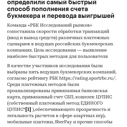
Инсайдерские источники
определили самый быстрый
способ пополнения счета
Специализированные аналитические
букмекера и перевода выигрышей
порталы
Команда «РБК Исследований рынков»
Методы:
сопоставила скорости обработки транзакций
(ввод и вывод средств) различных платежных
Кабинетное исследование. Поиск и анализ
сценариев в ведущих российских букмекерских
информации из различных источников,
компаниях. Цель исследования — выявление
проведение расчетов. Статистика и
наиболее быстрых методов для пользователя
аналитика
В качестве участников исследования были
Прогноз ГидМаркет. Современные
выбраны пять ведущих букмекерских компаний,
статистические методы прогнозирования с
согласно рейтингу РБК https://rating.sportrbc.ru/.
поправкой на мнение экспертов.
Среди платежных методов были
проанализированы привязанная банковская
Отчет отражает мнение авторов и не является
карта, привязанный счет СБП, кошелек ЦУПИС
инвестиционной рекомендацией
(собственный платежный метод ЕДИНОГО
ЦУПИС*
[1]
),обеспечивающего прозрачность и
Категории:
Промышленность
/
...
/
Добыча
легальность расчетов в сфере азартных игр),
нефти и газа
/
Природный газ
мобильные платежи, SberPay и прочие способы
Россия