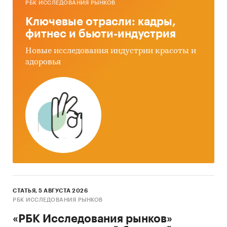
РБК ИССЛЕДОВАНИЯ РЫНКОВ
до 2030 г.
Ключевые отрасли: кадры,
Выводы по исследованию
фитнес и бьюти-индустрия
Источники информации:
Новые исследования индустрии красоты и
здоровья
Базы данных государственных органов
статистики
Данные Федеральной налоговой службы
Открытые источники (сайты, порталы)
Официальные интернет-порталы правовой
информации
Отчетность эмитентов
Сайты компаний
СТАТЬЯ, 5 АВГУСТА 2026
Архивы СМИ
РБК ИССЛЕДОВАНИЯ РЫНКОВ
Региональные и федеральные СМИ
«РБК Исследования рынков»