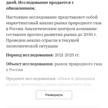
дней. Исследование продается с
обновлением.
Настоящее исследование представляет собой
маркетинговый анализ рынка природного газа
в России. Аналитическим центром компании
составлен прогноз развития рынка до 2030 г.
Проведен анализ отрасли в текущей
экономической ситуации
Период исследования:
2021-2025 гг.
Объект исследования:
рынок природного газа
в России
Предмет исследования:
объем и динамика
рынка, тенденции рынка природного газа,
факторы, влияющие на рынок, PAM-TAM-SAM
Развернуть
рынка, основные конкуренты, потребители,
цены, оценка инвестиционной
привлекательности, прогноз развития рынка