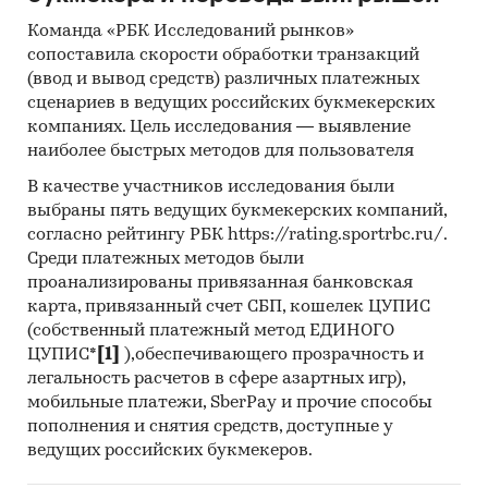
инвестиционной рекомендацией
Команда «РБК Исследований рынков»
Категории:
Россия
сопоставила скорости обработки транзакций
Услуги для бизнеса
/
...
/
Образование
/
(ввод и вывод средств) различных платежных
Автошкола
сценариев в ведущих российских букмекерских
Пандемия
компаниях. Цель исследования — выявление
наиболее быстрых методов для пользователя
В качестве участников исследования были
выбраны пять ведущих букмекерских компаний,
согласно рейтингу РБК https://rating.sportrbc.ru/.
Среди платежных методов были
проанализированы привязанная банковская
карта, привязанный счет СБП, кошелек ЦУПИС
(собственный платежный метод ЕДИНОГО
ЦУПИС*
[1]
),обеспечивающего прозрачность и
легальность расчетов в сфере азартных игр),
мобильные платежи, SberPay и прочие способы
пополнения и снятия средств, доступные у
ведущих российских букмекеров.