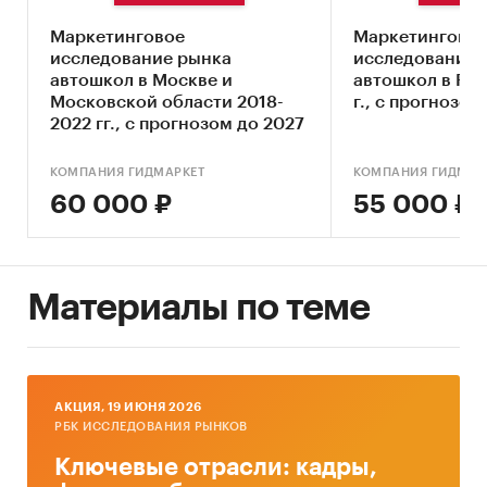
Ключевые компоненты рынка автошкол
Маркетинговое
Маркетингово
исследование рынка
исследование 
Влияние макросреды
автошкол в Москве и
автошкол в Рос
Московской области 2018-
Оценка степени конкуренции
г., с прогнозом
2022 гг., с прогнозом до 2027
Прогнозы отрасли
г.
КОМПАНИЯ ГИДМАРКЕТ
КОМПАНИЯ ГИДМАР
Методология прогнозирования
60 000 ₽
55 000 ₽
Источники информации:
Базы данных государственных органов
статистики
Материалы по теме
Данные налоговой службы РФ
Официальные интернет-порталы правовой
информации
AКЦИЯ, 19 ИЮНЯ 2026
Открытые источники (сайты, порталы)
РБК ИССЛЕДОВАНИЯ РЫНКОВ
Отчетность эмитентов
Ключевые отрасли: кадры,