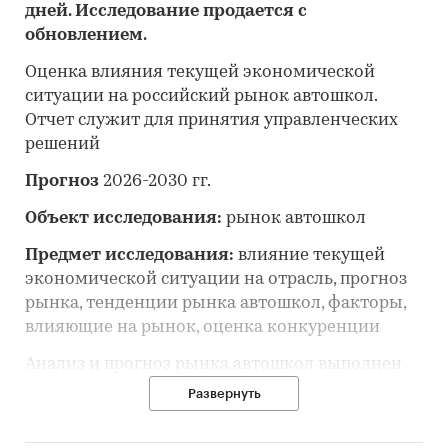
дней. Исследование продается с
обновлением.
Оценка влияния текущей экономической
ситуации на российский рынок автошкол.
Отчет служит для принятия управленческих
решений
Прогноз
2026-2030 гг.
Объект исследования:
рынок автошкол
Предмет исследования:
влияние текущей
экономической ситуации на отрасль, прогноз
рынка, тенденции рынка автошкол, факторы,
влияющие на рынок, оценка конкуренции
Анализ и прогноз рынка автошкол выполнен
по рынку в целом, без выделения его
Развернуть
сегментов или изучения отдельных его
сегментов.