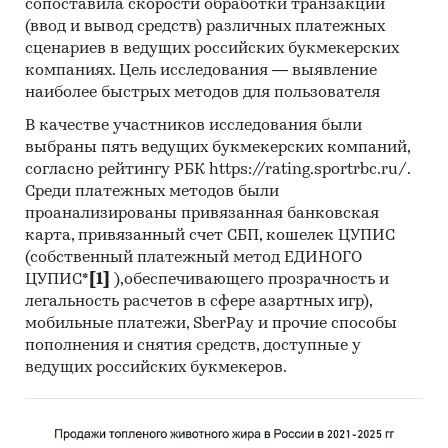
сопоставила скорости обработки транзакций
Открытые источники (сайты, порталы)
(ввод и вывод средств) различных платежных
сценариев в ведущих российских букмекерских
Отчетность эмитентов
компаниях. Цель исследования — выявление
Сайты компаний
наиболее быстрых методов для пользователя
Архивы СМИ
В качестве участников исследования были
выбраны пять ведущих букмекерских компаний,
Региональные и федеральные СМИ
согласно рейтингу РБК https://rating.sportrbc.ru/.
Инсайдерские источники
Среди платежных методов были
проанализированы привязанная банковская
Специализированные аналитические
карта, привязанный счет СБП, кошелек ЦУПИС
порталы
(собственный платежный метод ЕДИНОГО
ЦУПИС*
[1]
),обеспечивающего прозрачность и
Методы:
легальность расчетов в сфере азартных игр),
Кабинетное исследование. Поиск и анализ
мобильные платежи, SberPay и прочие способы
информации из различных источников,
пополнения и снятия средств, доступные у
ведущих российских букмекеров.
проведение расчетов. Статистика и
аналитика
Прогноз ГидМаркет. Современные