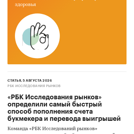
мебели
здоровья
Экономические характеристики рынка
Влияние макросреды
Оценка степени конкуренции
Прогнозы отрасли
Методология прогнозирования
Источники информации:
Базы данных государственных органов
СТАТЬЯ, 5 АВГУСТА 2026
статистики
РБК ИССЛЕДОВАНИЯ РЫНКОВ
Базы данных Федеральной налоговой
«РБК Исследования рынков»
службы
определили самый быстрый
способ пополнения счета
Таможенная статистика
букмекера и перевода выигрышей
Официальные интернет-порталы правовой
Команда «РБК Исследований рынков»
информации