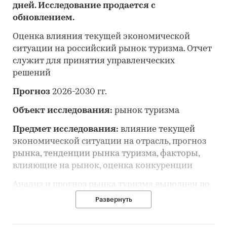
дней. Исследование продается с
обновлением.
Оценка влияния текущей экономической
ситуации на российский рынок туризма. Отчет
служит для принятия управленческих
решений
Прогноз
2026-2030 гг.
Объект исследования:
рынок туризма
Предмет исследования:
влияние текущей
экономической ситуации на отрасль, прогноз
рынка, тенденции рынка туризма, факторы,
влияющие на рынок, оценка конкуренции
Анализ и прогноз рынка туризма выполнен по
рынку в целом, без выделения его сегментов
Развернуть
или изучения отдельных его сегментов.