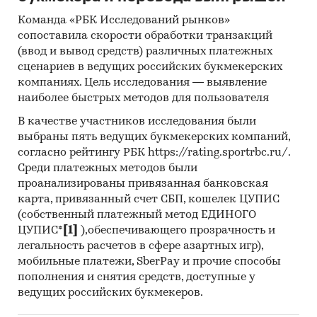
Категории:
Потребительские товары
/
Товары
Команда «РБК Исследований рынков»
для туризма
сопоставила скорости обработки транзакций
Потребительские услуги
/
HoReCa
/
Туризм
(ввод и вывод средств) различных платежных
Россия
сценариев в ведущих российских букмекерских
Пандемия
компаниях. Цель исследования — выявление
наиболее быстрых методов для пользователя
В качестве участников исследования были
выбраны пять ведущих букмекерских компаний,
согласно рейтингу РБК https://rating.sportrbc.ru/.
Среди платежных методов были
проанализированы привязанная банковская
карта, привязанный счет СБП, кошелек ЦУПИС
(собственный платежный метод ЕДИНОГО
ЦУПИС*
[1]
),обеспечивающего прозрачность и
легальность расчетов в сфере азартных игр),
мобильные платежи, SberPay и прочие способы
пополнения и снятия средств, доступные у
ведущих российских букмекеров.